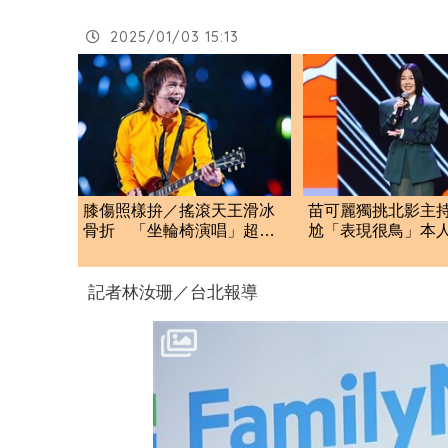
2025/01/03 15:13
膝傷照樣拚／搖滾天王滑冰
苗可麗獨挑北影主
骨折 「坐輪椅演唱」超敬
尬「表現很鳥」本人
業
應：我努力
記者林汝珊／台北報導