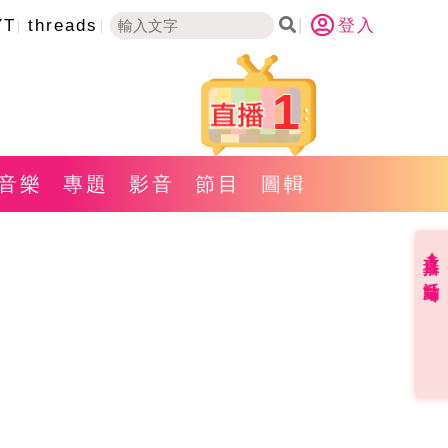
YT
threads
登入
1
音樂
專題
影音
節目
圖輯
直播✦活動