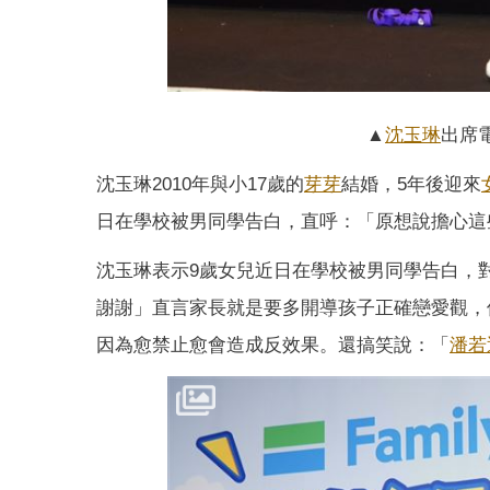
▲
沈玉琳
出席
沈玉琳2010年與小17歲的
芽芽
結婚，5年後迎來
日在學校被男同學告白，直呼：「原想說擔心這
沈玉琳表示9歲女兒近日在學校被男同學告白，
謝謝」直言家長就是要多開導孩子正確戀愛觀，
因為愈禁止愈會造成反效果。還搞笑說：「
潘若