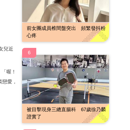
前女團成員椎間盤突出 頻繁發抖粉
心疼
女兒近
6
：「喔！
談戀愛，
被目擊現身三總直腸科 67歲徐乃麟
證實了