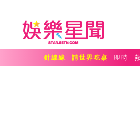
針線緣
請世界吃桌
即時