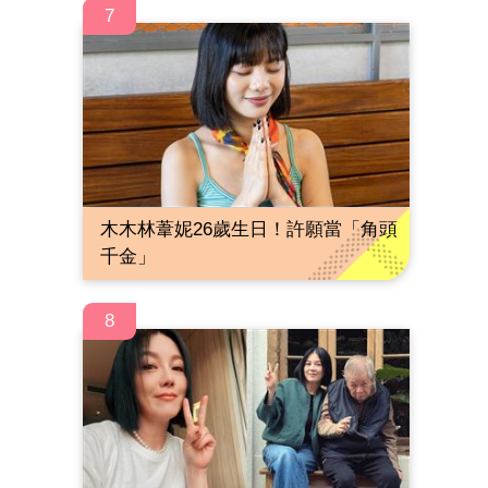
7
木木林葦妮26歲生日！許願當「角頭
千金」
8