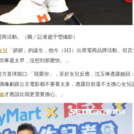
電商活動。（圖／記者趙于瑩攝影）
女兒
「妍妍」的誕生，他今（3日）出席電商品牌活動，坦言
些事還太早，沒想到那麼快。」
對方直球脫口:「我愛你」，至於女兒反應，沈玉琳透露她回
偶像劇跟公主電影都不要看太多，透露目前還不太擔心女兒
迪
才應該比我更需要擔心。」