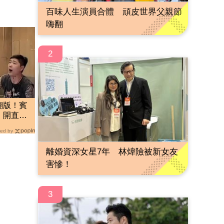
百味人生演員合體 頑皮世界父親節
嗨翻
2
翻版！賓
 開直播
ed by
離婚資深女星7年 林煒險被新女友
害慘！
3