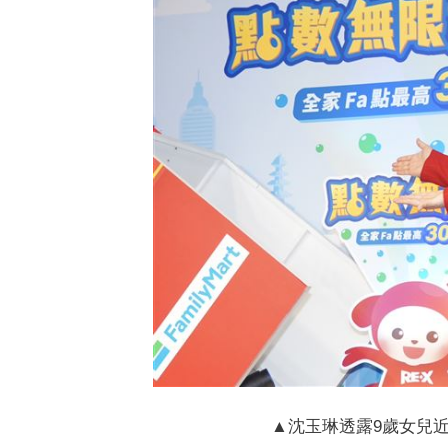
▲沈玉琳透露9歲女兒