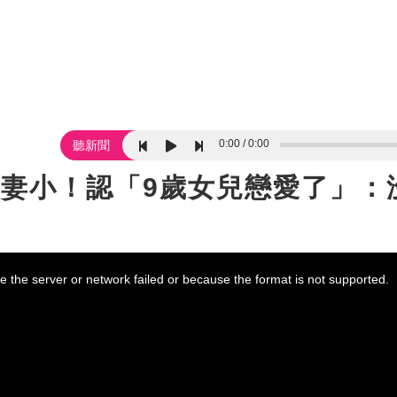
0:00
0:00
聽新聞
給妻小！認「9歲女兒戀愛了」：
 the server or network failed or because the format is not supported.