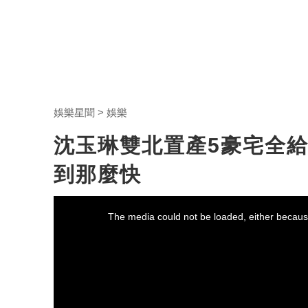
娛樂星聞
娛樂
沈玉琳雙北置產5豪宅全
到那麼快
This
is
a
The media could not be loaded, either because
modal
window.