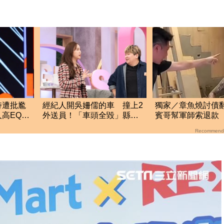
持遭批尷
經紀人開吳姍儒的車 撞上2
獨家／章魚燒討債
高EQ回
外送員！「車頭全毀」縣況
賓哥幫軍師索退款
曝光
炒作店家急報案
Recommend