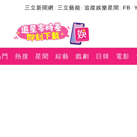
三立新聞網
三立藝能
追蹤娛樂星聞
FB
熱門
熱搜
星聞
綜藝
戲劇
日韓
電影