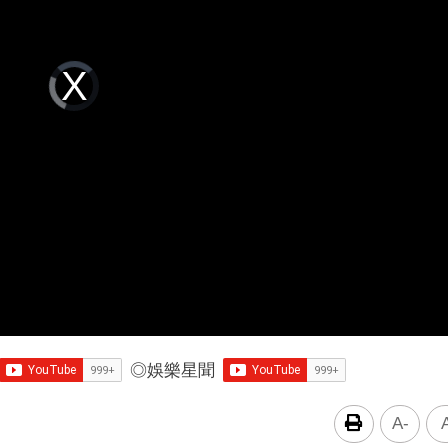
Video
Player
is
loading.
◎
娛樂星聞
A-