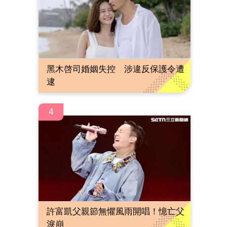
黑木啓司婚姻失控 涉違反保護令遭
逮
4
許富凱父親節無懼風雨開唱！憶亡父
淚崩