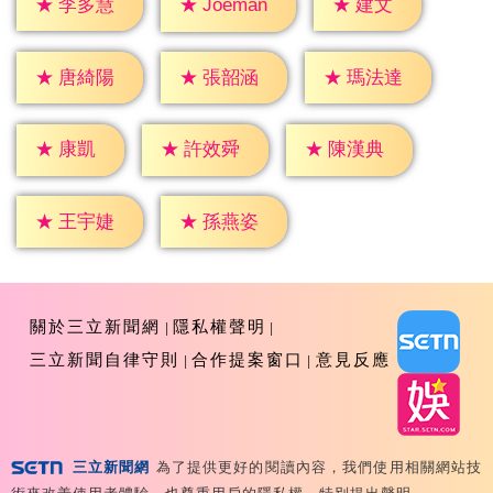
★
建文
★
李多慧
★
Joeman
★
唐綺陽
★
張韶涵
★
瑪法達
★
康凱
★
許效舜
★
陳漢典
★
王宇婕
★
孫燕姿
關於三立新聞網
隱私權聲明
三立新聞自律守則
合作提案窗口
意見反應
三立新聞網
為了提供更好的閱讀內容，我們使用相關網站技
Copyright ©2026 Sanlih E-Television All Rights