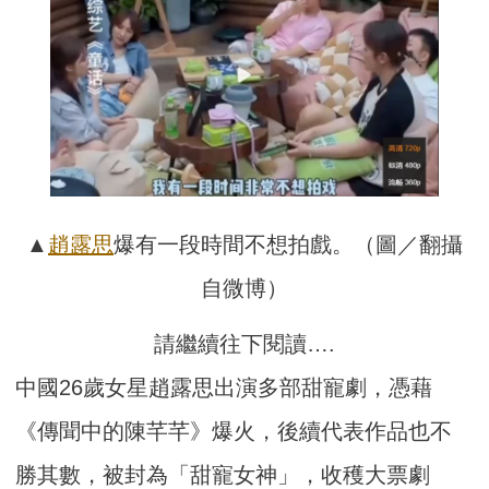
▲
趙露思
爆有一段時間不想拍戲。（圖／翻攝
自微博）
請繼續往下閱讀….
中國26歲女星趙露思出演多部甜寵劇，憑藉
《傳聞中的陳芊芊》爆火，後續代表作品也不
勝其數，被封為「甜寵女神」，收穫大票劇