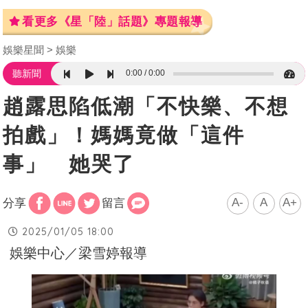
看更多《星「陸」話題》專題報導
娛樂星聞
娛樂
0:00
0:00
聽新聞
趙露思陷低潮「不快樂、不想
拍戲」！媽媽竟做「這件
事」 她哭了
A-
A
A+
分享
留言
2025/01/05 18:00
娛樂中心／梁雪婷報導