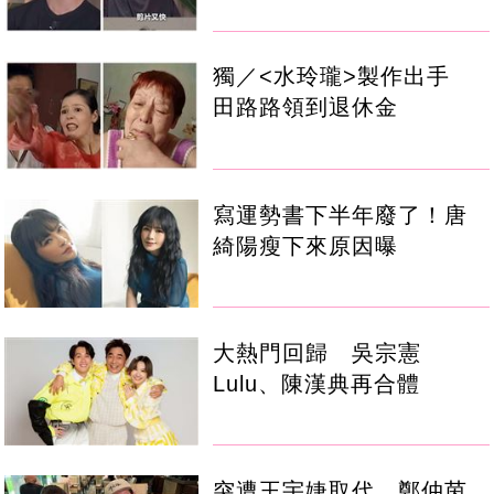
獨／<水玲瓏>製作出手
田路路領到退休金
寫運勢書下半年廢了！唐
綺陽瘦下來原因曝
大熱門回歸 吳宗憲
Lulu、陳漢典再合體
突遭王宇婕取代 鄭仲茵