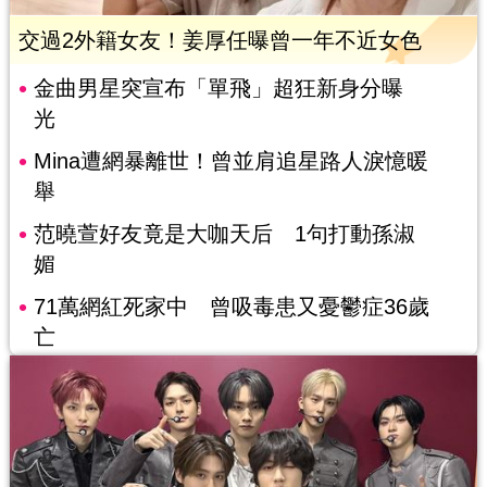
交過2外籍女友！姜厚任曝曾一年不近女色
金曲男星突宣布「單飛」超狂新身分曝
光
Mina遭網暴離世！曾並肩追星路人淚憶暖
舉
范曉萱好友竟是大咖天后 1句打動孫淑
媚
71萬網紅死家中 曾吸毒患又憂鬱症36歲
亡