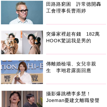
田路路窮困 許常德開轟
工會理事長曹雨婷
突爆家裡超有錢 182萬
HOOK驚認我是男的
傳離婚檢場、女兒非親
生 李翊君露面回應
攝影爆跳槽李多慧！
Joeman憂建文離職發聲