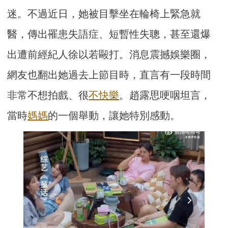
迷。不過近日，她被目擊坐在輪椅上緊急就
醫，傳出罹患失語症、短暫性失聰，甚至還爆
出遭前經紀人徐以若毆打。消息震撼娛樂圈，
網友也翻出她過去上節目時，直言有一段時間
非常不想拍戲、很
不快樂
。趙露思哽咽坦言，
當時
媽媽
的一個舉動，讓她特別感動。