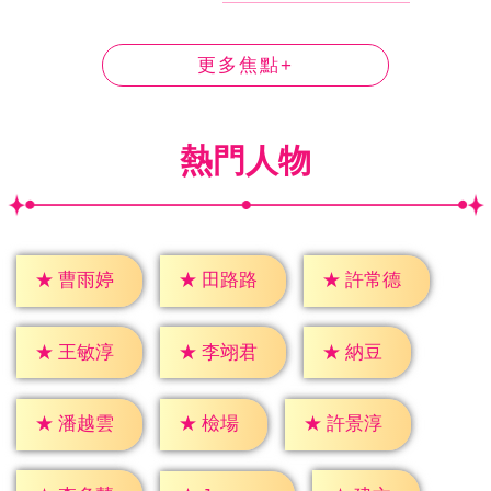
更多焦點+
熱門人物
★
曹雨婷
★
田路路
★
許常德
★
納豆
★
王敏淳
★
李翊君
★
檢場
★
潘越雲
★
許景淳