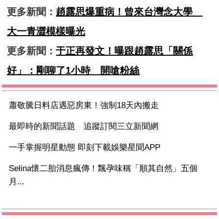
更多新聞：
趙露思爆重病！曾來台灣念大學
大一青澀模樣曝光
更多新聞：
于正再發文！曝跟趙露思「關係
好」：剛聊了1小時 開嗆粉絲
蕭敬騰日料店遇惡房東！強制18天內搬走
最即時的新聞話題 追蹤訂閱三立新聞網
一手掌握明星動態 即刻下載娛樂星聞APP
Selina懷二胎消息瘋傳！飄孕味稱「順其自然」五個
月...