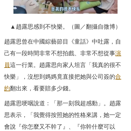
▲趙露思感到不快樂。（圖／翻攝自微博）
趙露思曾在中國綜藝節目《童話》中吐露，自
己有一段時間非常不想拍戲、非常不想從事
演
員
這一行業。趙露思向家人坦言「我真的很不
快樂」，沒想到媽媽竟直接把她與公司簽的
合
約
翻出來，看要賠多少錢。
趙露思哽咽說道：「那一刻我超感動」。趙露
思表示，「我覺得按照她的性格來講，她一定
會說『你怎麼又不幹了』、『你幹什麼可以