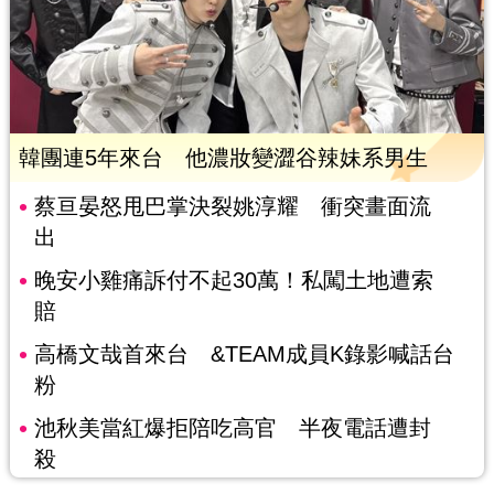
韓團連5年來台 他濃妝變澀谷辣妹系男生
蔡亘晏怒甩巴掌決裂姚淳耀 衝突畫面流
出
晚安小雞痛訴付不起30萬！私闖土地遭索
賠
高橋文哉首來台 &TEAM成員K錄影喊話台
粉
池秋美當紅爆拒陪吃高官 半夜電話遭封
殺