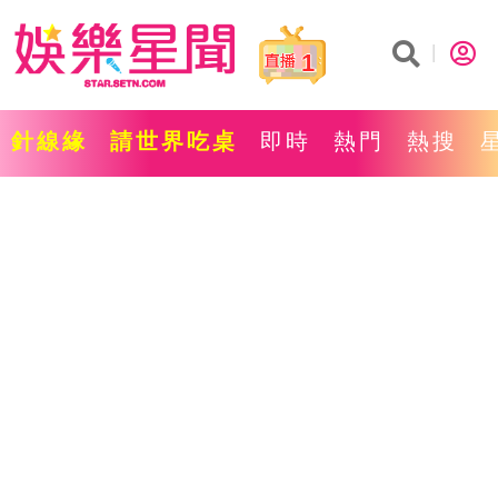
1
針線緣
請世界吃桌
即時
熱門
熱搜