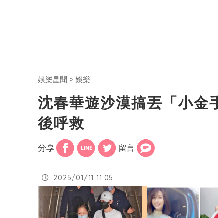
娛樂星聞
娛樂
沈春華遊沙漠搞丟「小金
後呼救
分享
留言
2025/01/11 11:05