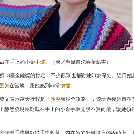
戴在手上的
小金手環
。（圖／翻攝自沈春華臉書）
榮獲13座金鐘獎的肯定，不少觀眾也都對她印象深刻。近日她
丟失
在當地，讓她感到非常
懊惱
。
書發文表示當天行程是「
沙漠
衝沙全攻略」，遊玩過後她還在
上赫然發現長期戴在手上的小金手環竟然不翼而飛，讓她頓
才發現手環早就從手中脫落，勾在她的針織披肩的線頭上，