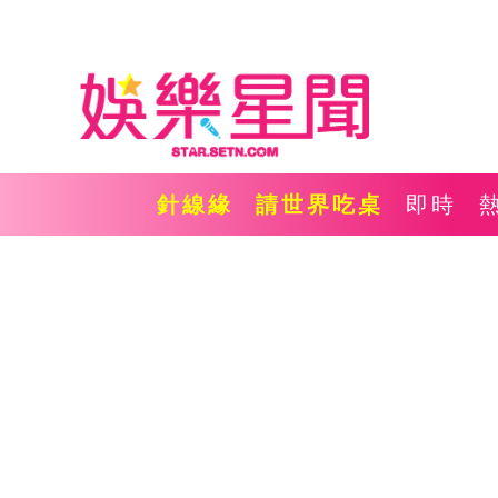
針線緣
請世界吃桌
即時