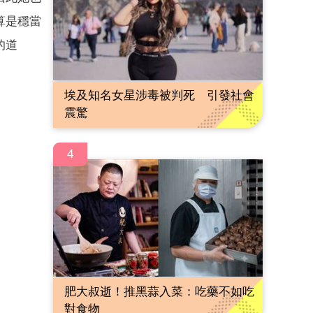
算是穩當
的道
埃及知名女星涉毒被判死 引發社會
震驚
4
肥大叔逝！推黑蒜入菜：吃藥不如吃
對食物