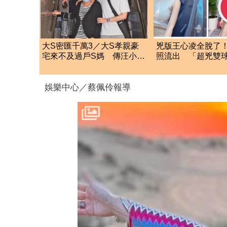
大S密匯千萬3／大S孝親豪
兇版王心凌全脫了
宅來不及過戶S媽 傳汪小菲
照流出 「超兇雙
曾開口月租50萬
動噴血
娛樂中心／蔡佩伶報導