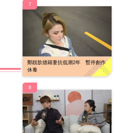
7
鄭靚歆德籍妻抗低潮2年 暫停創作
休養
8