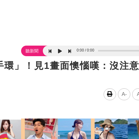
0:00
0:00
聽新聞
手環」！見1畫面懊惱嘆：沒注
A-