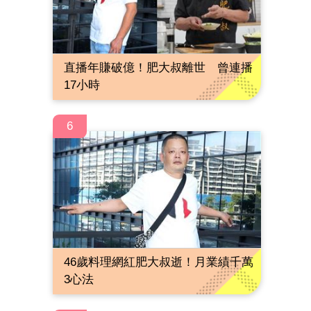
直播年賺破億！肥大叔離世 曾連播
17小時
6
46歲料理網紅肥大叔逝！月業績千萬
3心法