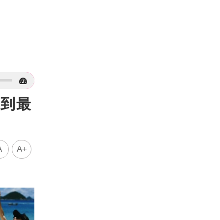
意到最
A
A+