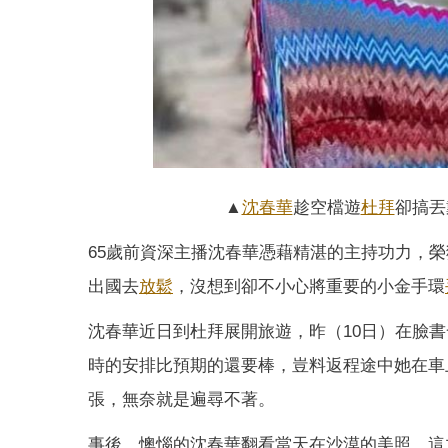
▲
沈春華
趁空檔遊
杜拜
卻搞丟
65歲前資深主播沈春華憑藉精湛的主持功力，
出國去
放鬆
，沒想到卻不小心將重要的小金手環
沈春華近日到杜拜展開旅遊，昨（10日）在臉
時的安排比預期的還要棒，豈料返程途中她在車
張，無奈就是遍尋不著。
事後，懊惱的沈春華翻看當天在沙漠的美照，這