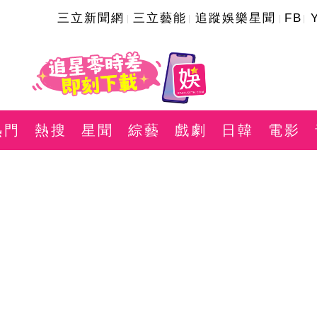
三立新聞網
三立藝能
追蹤娛樂星聞
FB
熱門
熱搜
星聞
綜藝
戲劇
日韓
電影