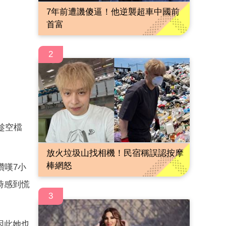
7年前遭譏傻逼！他逆襲超車中國前
首富
2
趁空檔
放火垃圾山找相機！民宿稱誤認按摩
棒網怒
讚嘆7小
時感到慌
3
因此她也