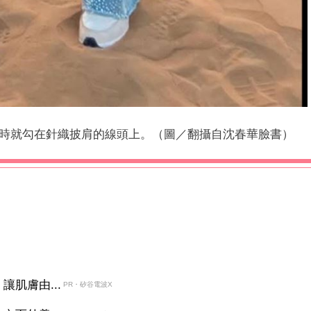
時就勾在針織披肩的線頭上。（圖／翻攝自沈春華臉書）
肌膚由...
PR・矽谷電波X