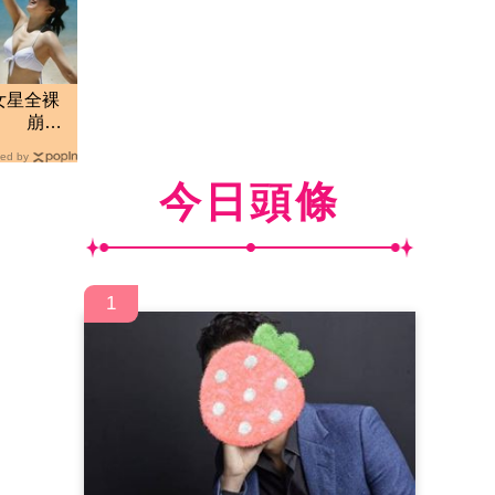
女星全裸
」 崩潰
ed by
今日頭條
1