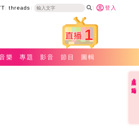
YT
threads
登入
1
音樂
專題
影音
節目
圖輯
直播✦活動