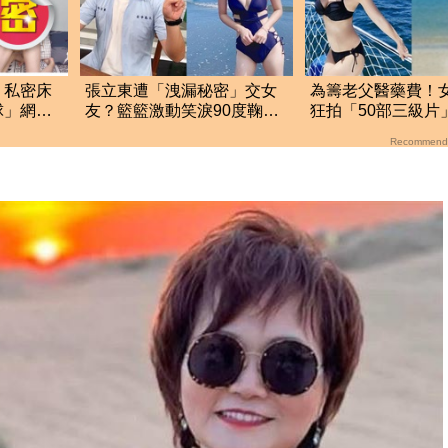
！私密床
張立東遭「洩漏秘密」交女
為籌老父醫藥費！
球」網暴
友？籃籃激動笑淚90度鞠
狂拍「50部三級片
躬 反應全場看傻眼
大哭：沒靈魂了
Recommend