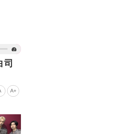
白司
A
A+