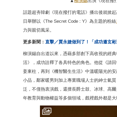
▲
柳演錫
出演《現在撥
話題超夯韓劇《現在撥打的電話》播出後就掀起高
日舉辦以《The Secret Code : Y》為主題的粉絲
力與親切風采。
更多新聞：
直擊／賈永婕做到了！「成功邀玄彬進
柳演錫自出道以來，憑藉多部創下高收視的經典韓
活》，成功詮釋了各具特色的角色。他從《請回
姜東柱，再到《機智醫生生活》中溫暖陽光的安
小品，鄰家暖男到加上專業職場人士的紳士氣質
泛，不僅熱衷演戲，還擅長爵士鼓、冰球、高爾
年教育與動物權益等多個領域，戲裡戲外都是大