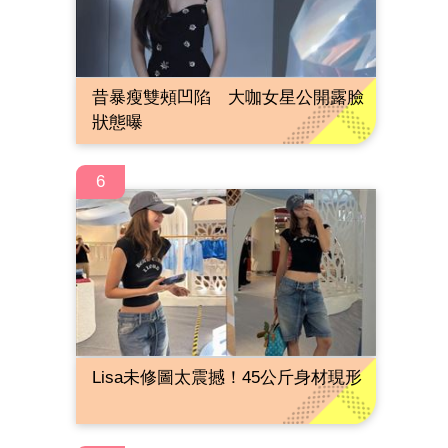
昔暴瘦雙頰凹陷 大咖女星公開露臉
狀態曝
6
Lisa未修圖太震撼！45公斤身材現形