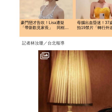
豪門戀才告吹！Lisa遭疑
母腦出血昏迷！37
「帶新歡見家長」 同框互
拍19禁片「轉行外
動全被目擊
生 驚人近況曝
記者林汝珊／台北報導