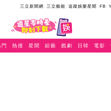
三立新聞網
三立藝能
追蹤娛樂星聞
FB
熱門
熱搜
星聞
綜藝
戲劇
日韓
電影