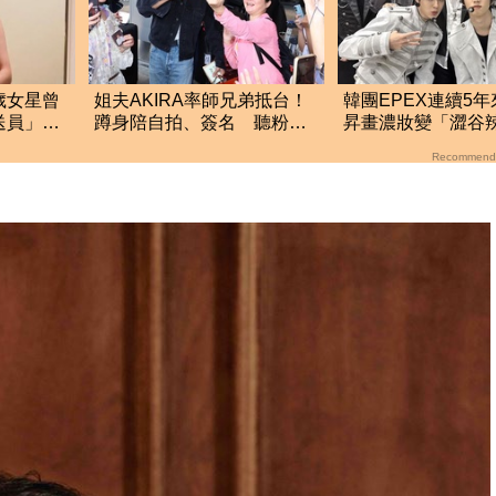
歲女星曾
姐夫AKIRA率師兄弟抵台！
韓團EPEX連續5
送員」求
蹲身陪自拍、簽名 聽粉絲
昇畫濃妝變「澀谷
唱歌羞喊：好懷念喔
生」 9月兩場攻台
Recommend