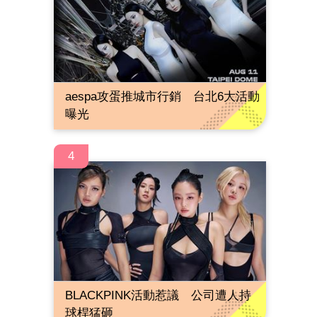
aespa攻蛋推城市行銷 台北6大活動
曝光
4
BLACKPINK活動惹議 公司遭人持
球桿猛砸