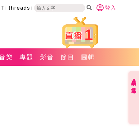
YT
threads
登入
1
音樂
專題
影音
節目
圖輯
直播✦活動