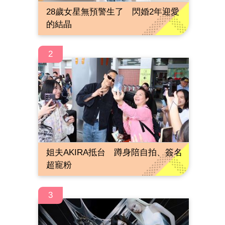
28歲女星無預警生了 閃婚2年迎愛
的結晶
2
姐夫AKIRA抵台 蹲身陪自拍、簽名
超寵粉
3