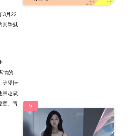
3月22
的真摯魅
生
專情的
》等愛情
他興趣廣
兒童、青
5