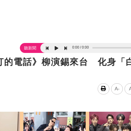
0:00
0:00
聽新聞
打的電話》柳演錫來台 化身「
A-