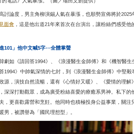
打的電話》人氣暴漲。（圖／瑞田文創提供）
討論度，男主角柳演錫人氣在暴漲，也順勢宣佈將於2025年
見面會
，這是他出道21年來首次在台演出，讓粉絲們感受他
101」他中文喊5字⋯全體掌聲
劇如《請回答1994》、《浪漫醫生金師傅》和《機智醫生
答1994》中帥氣深情的七封，到《浪漫醫生金師傅》中堅毅
政源，演技自然流暢，還有《心情好又暖》、《愛情的理解
，深深打動觀眾，成為廣受粉絲喜愛的療癒系男神。私下的
夫，更喜歡露營和烹飪。他同時也積極投身公益事業，關注
暖男，被讚譽為「國民理想型」。