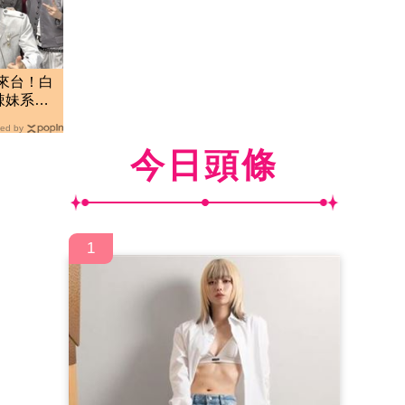
年來台！白
辣妹系男
ed by
今日頭條
1