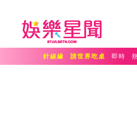
針線緣
請世界吃桌
即時