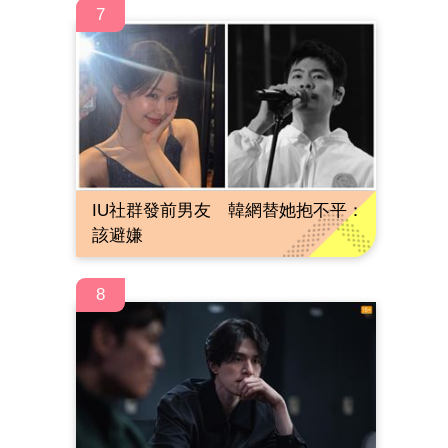
7
IU社群發前男友 韓網替她抱不平：
該避嫌
8