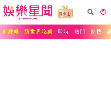
1
針線緣
請世界吃桌
即時
熱門
熱搜