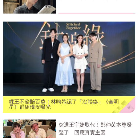
撼網
粿王不倫賠百萬！林昀希認了「沒聯絡」《全明
星》群組現況曝光
突遭王宇婕取代！鄭仲茵本尊發
聲了 回應真實主因