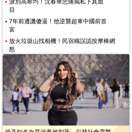
淚別高希均！沈春華悲痛揭私下真面
目
7年前遭譏傻逼！他逆襲超車中國前首
富
放火垃圾山找相機！民宿稱誤認按摩棒網
怒