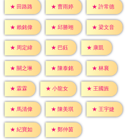
★
田路路
★
曹雨婷
★
許常德
★
賴銘偉
★
邱勝翊
★
梁文音
★
巴鈺
★
康凱
★
周定緯
★
林襄
★
關之琳
★
陳泰銘
★
霖霖
★
小龍女
★
王國旌
★
馬清偉
★
陳美琪
★
王宇婕
★
紀寶如
★
鄭仲茵