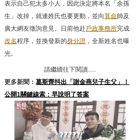
表示自己犯太多小人，因此決定將本名「余孫
生」改掉，就連姓氏也要更動，並向
算命
師及
廣大網友徵詢意見。日前他赴
戶政事務所
完成
改名
程序，並換發新的
身分證
，全新姓名也曝
光。
請繼續往下閱讀….
更多新聞：
葛斯齊抖出「謝金燕兒子生父」！
公開1關鍵線索：早說明了答案