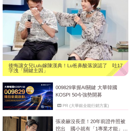
後悔讓女兒Lulu嫁陳漢典！Lu爸鼻酸落淚認了 吐17
字洩「關鍵主因」
009829掌握AI關鍵 大華韓國
KOSPI 50今強勢開募
PR (大華銀全能行銷方案)
張凌赫沒長歪！20年前證件照被
挖出 國小就有「1專業才能」震