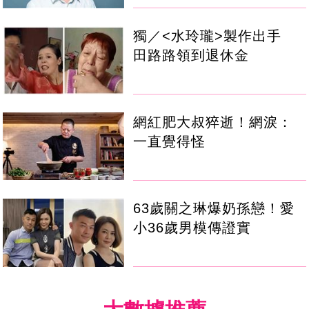
獨／<水玲瓏>製作出手
田路路領到退休金
網紅肥大叔猝逝！網淚：
一直覺得怪
63歲關之琳爆奶孫戀！愛
小36歲男模傳證實