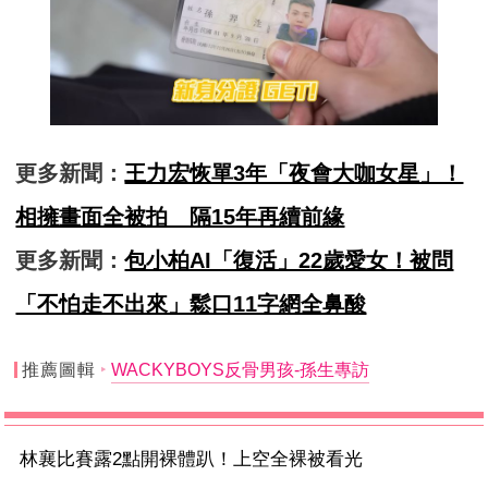
更多新聞：
王力宏恢單3年「夜會大咖女星」！
相擁畫面全被拍 隔15年再續前緣
更多新聞：
包小柏AI「復活」22歲愛女！被問
「不怕走不出來」鬆口11字網全鼻酸
推薦圖輯
WACKYBOYS反骨男孩-孫生專訪
林襄比賽露2點開裸體趴！上空全裸被看光