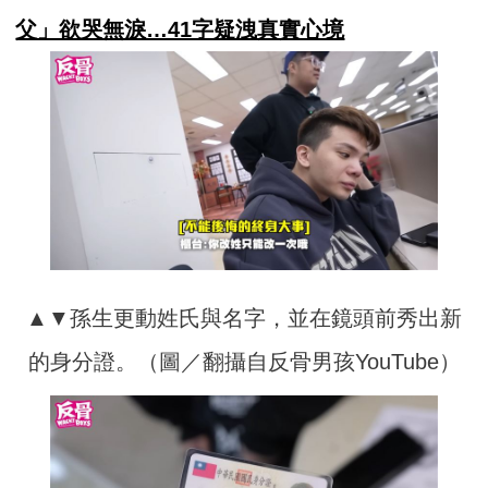
父」欲哭無淚…41字疑洩真實心境
▲▼孫生更動姓氏與名字，並在鏡頭前秀出新
的身分證。（圖／翻攝自反骨男孩YouTube）