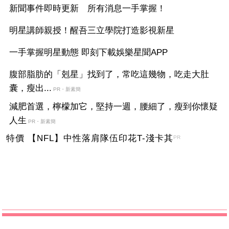
新聞事件即時更新 所有消息一手掌握！
明星講師親授！醒吾三立學院打造影視新星
一手掌握明星動態 即刻下載娛樂星聞APP
腹部脂肪的「剋星」找到了，常吃這幾物，吃走大肚
囊，瘦出...
PR・新素簡
減肥首選，檸檬加它，堅持一週，腰細了，瘦到你懷疑
人生
PR・新素簡
特價 【NFL】中性落肩隊伍印花T-淺卡其
PR