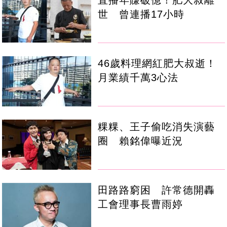
世 曾連播17小時
46歲料理網紅肥大叔逝！
月業績千萬3心法
粿粿、王子偷吃消失演藝
圈 賴銘偉曝近況
田路路窮困 許常德開轟
工會理事長曹雨婷