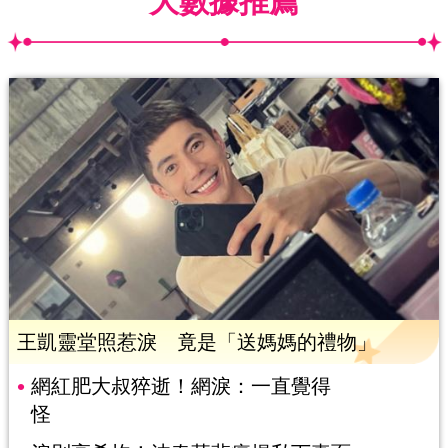
大數據推薦
王凱靈堂照惹淚 竟是「送媽媽的禮物」
網紅肥大叔猝逝！網淚：一直覺得
怪