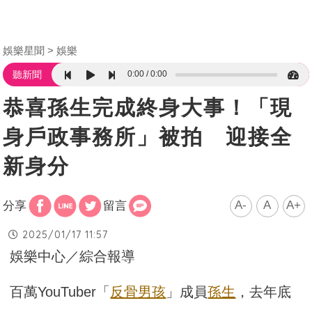
娛樂星聞
娛樂
0:00
0:00
聽新聞
恭喜孫生完成終身大事！「現
身戶政事務所」被拍 迎接全
新身分
A-
A
A+
分享
留言
2025/01/17 11:57
娛樂中心／綜合報導
百萬YouTuber「
反骨男孩
」成員
孫生
，去年底