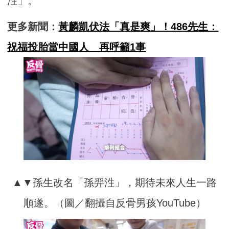
泩」。
更多新聞：
黃麟凱伏法「真是爽」！486先生：
祝福投胎當中國人 再呼籲1事
▲▼孫生改名「孫羿泩」，期待未來人生一路
順遂。（圖／翻攝自反骨男孩YouTube）