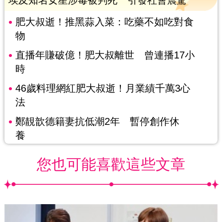
埃及知名女星涉毒被判死 引發社會震驚
肥大叔逝！推黑蒜入菜：吃藥不如吃對食
物
直播年賺破億！肥大叔離世 曾連播17小
時
46歲料理網紅肥大叔逝！月業績千萬3心
法
鄭靚歆德籍妻抗低潮2年 暫停創作休
養
您也可能喜歡這些文章