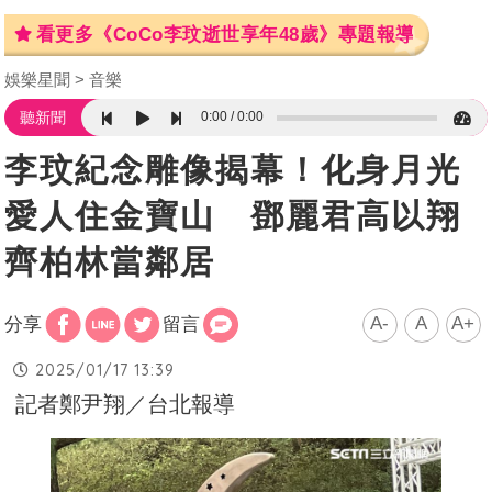
看更多《CoCo李玟逝世享年48歲》專題報導
娛樂星聞
音樂
0:00
0:00
聽新聞
李玟紀念雕像揭幕！化身月光
愛人住金寶山 鄧麗君高以翔
齊柏林當鄰居
A-
A
A+
分享
留言
2025/01/17 13:39
記者鄭尹翔／台北報導