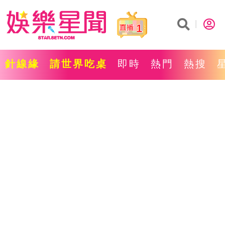
1
針線緣
請世界吃桌
即時
熱門
熱搜