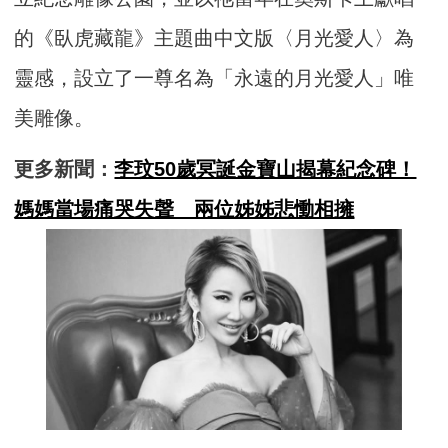
的《臥虎藏龍》主題曲中文版〈月光愛人〉為
靈感，設立了一尊名為「永遠的月光愛人」唯
美雕像。
更多新聞：
李玟50歲冥誕金寶山揭幕紀念碑！
媽媽當場痛哭失聲 兩位姊姊悲慟相擁