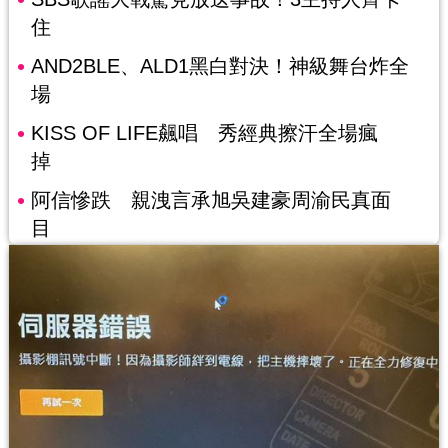
住
AND2BLE、ALD1黑白對決！神級舞台炸全
場
KISS OF LIFE飆唱 秀經典擦汗全場瘋
掉
阿信慘跌 親洩言承旭吳建豪周渝民真面
目