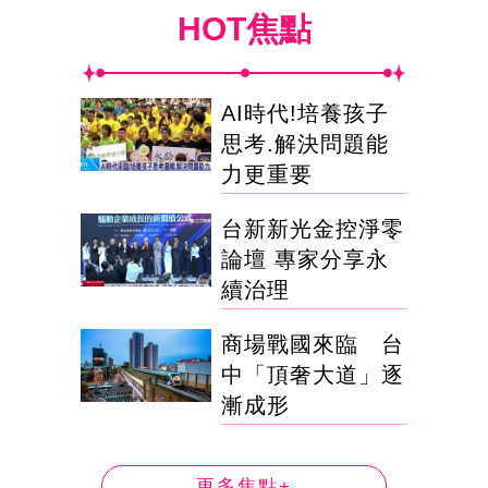
HOT焦點
AI時代!培養孩子
思考.解決問題能
力更重要
台新新光金控淨零
論壇 專家分享永
續治理
商場戰國來臨 台
中「頂奢大道」逐
漸成形
更多焦點+