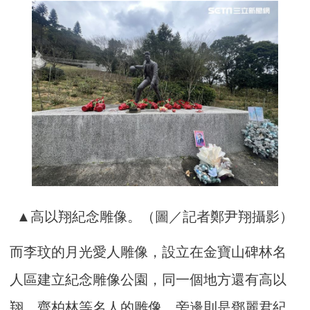
▲高以翔紀念雕像。（圖／記者鄭尹翔攝影）
而李玟的月光愛人雕像，設立在金寶山碑林名
人區建立紀念雕像公園，同一個地方還有高以
翔、齊柏林等名人的雕像，旁邊則是鄧麗君紀