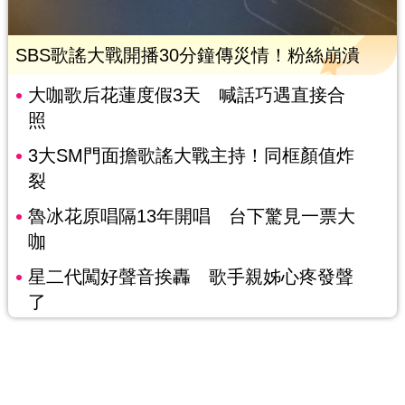
SBS歌謠大戰開播30分鐘傳災情！粉絲崩潰
大咖歌后花蓮度假3天 喊話巧遇直接合
照
3大SM門面擔歌謠大戰主持！同框顏值炸
裂
魯冰花原唱隔13年開唱 台下驚見一票大
咖
星二代闖好聲音挨轟 歌手親姊心疼發聲
了