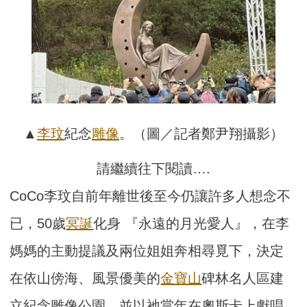
▲
李玟
紀念
雕像
。（圖／記者鄭尹翔攝影）
請繼續往下閱讀….
CoCo李玟自前年離世後至今仍讓許多人想念不
已，50歲
冥誕
化身 『永遠的月光愛人』，在李
媽媽的主動提議及兩位姐姐奔相尋覓下，決定
在依山傍海、風景優美的
金寶山
碑林名人區建
立紀念雕像公園，並以祂當年在奧斯卡上獻唱