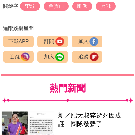
關鍵字
李玟
金寶山
雕像
冥誕
追蹤娛樂星聞
下載APP
訂閱
加入
追蹤
加入
追蹤
熱門新聞
新／肥大叔猝逝死因成
謎 團隊發聲了