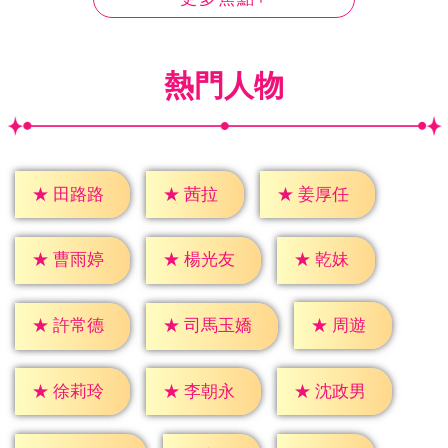
熱門人物
★
茜拉
★
田路路
★
姜厚任
★
乾妹
★
曹雨婷
★
楊光友
★
周遊
★
許常德
★
司馬玉嬌
★
徐莉玲
★
李朝永
★
沈政男