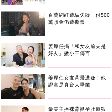
百萬網紅遭騙失蹤 付500
萬贖金仍遭撕票
姜厚任揭「和女友前夫是
好友」撇小三傳言
姜厚任女友背景遭疑！他
證實是真台大畢業
最美主播裸背挺孕肚遭狠