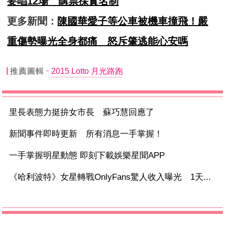
要唱12場 購票採實名制
更多新聞：
陳國華愛子等公車被機車撞飛！嚴
重傷勢曝光全身都痛 怒斥肇逃能心安嗎
推薦圖輯
2015 Lotto 月光路跑
里長表態力挺拚女市長 蘇巧慧回應了
新聞事件即時更新 所有消息一手掌握！
一手掌握明星動態 即刻下載娛樂星聞APP
《哈利波特》女星轉戰OnlyFans驚人收入曝光 1天...