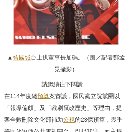
▲
曾國城
台上拱董事長加碼。（圖／記者鄭孟
晃攝影）
請繼續往下閱讀….
在114年度總
預算
案審議，國民黨立院黨團以
「報導偏頗」及「戲劇竄改歷史」等理由，提
案全數刪除文化部補助
公視
的23億預算，幾乎
等同於迫使公共電視關台，引起關注。而主持