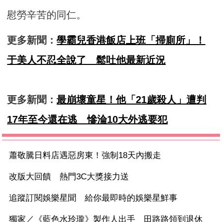
慰勞辛苦的同仁。
更多新聞：
學霸兒香港飯店上班「掃廁所」！
于美人不忍全說了 鬆吐他最新近況
更多新聞：
最崩壞童星！他「21歲殺人」遭判
17年至今還在逃 慘淪10大外逃要犯
蕭敬騰日料店遇惡房東！強制18天內搬走
改版大回饋 熱門3C大獎接力送
追蹤訂閱娛樂星聞 給你最即時的娛樂星鮮事
獨家／《藍色水玲瓏》製作人出手 田路路領到退休