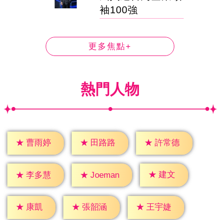
袖100強
更多焦點+
熱門人物
★
曹雨婷
★
田路路
★
許常德
★
建文
★
李多慧
★
Joeman
★
康凱
★
張韶涵
★
王宇婕