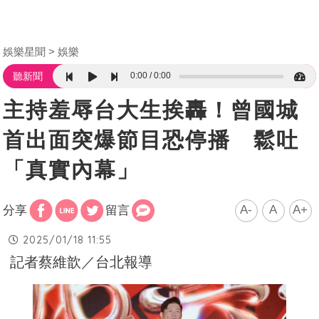
娛樂星聞
娛樂
0:00
0:00
聽新聞
主持羞辱台大生挨轟！曾國城
首出面突爆節目恐停播 鬆吐
「真實內幕」
A-
A
A+
分享
留言
2025/01/18 11:55
記者蔡維歆／台北報導