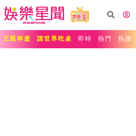
1
王凱猝逝
請世界吃桌
即時
熱門
熱搜