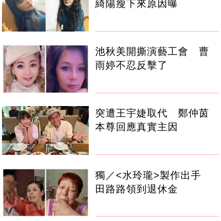
綺陽瘦下來原因曝
池秋美開撕演藝工會 曹
雨婷不忍反擊了
突遭王宇婕取代 鄭仲茵
本尊回應真實主因
獨／<水玲瓏>製作出手
田路路領到退休金