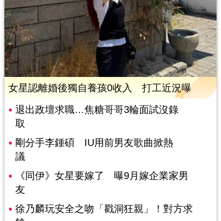
女星認離婚後獨自養孩0收入 打工近況曝
退出政壇求職…焦糖哥哥3輪面試沒錄
取
剛分手李鍾碩 IU用前男友歌曲掀熱
議
《同伊》女星要嫁了 曝9月嫁企業家男
友
徐乃麟玩安全之吻「戳洞狂親」！對方求