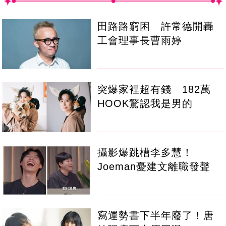
田路路窮困 許常德開轟
工會理事長曹雨婷
突爆家裡超有錢 182萬
HOOK驚認我是男的
攝影爆跳槽李多慧！
Joeman憂建文離職發聲
寫運勢書下半年廢了！唐