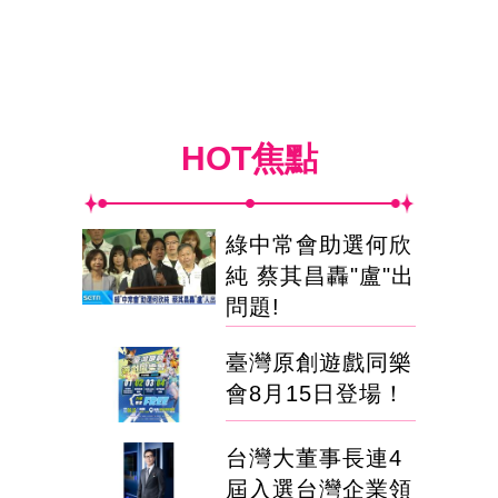
HOT焦點
綠中常會助選何欣
純 蔡其昌轟"盧"出
問題!
臺灣原創遊戲同樂
會8月15日登場！
台灣大董事長連4
屆入選台灣企業領