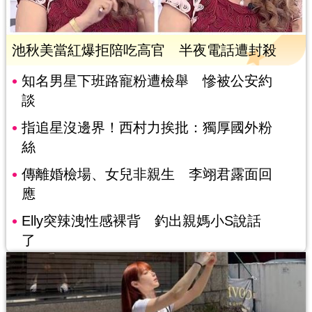
池秋美當紅爆拒陪吃高官 半夜電話遭封殺
知名男星下班路寵粉遭檢舉 慘被公安約
談
指追星沒邊界！西村力挨批：獨厚國外粉
絲
傳離婚檢場、女兒非親生 李翊君露面回
應
Elly突辣洩性感裸背 釣出親媽小S說話
了