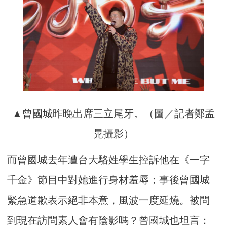
▲曾國城昨晚出席三立尾牙。（圖／記者鄭孟
晃攝影）
而曾國城去年遭台大駱姓學生控訴他在《一字
千金》節目中對她進行身材羞辱；事後曾國城
緊急道歉表示絕非本意，風波一度延燒。被問
到現在訪問素人會有陰影嗎？曾國城也坦言：