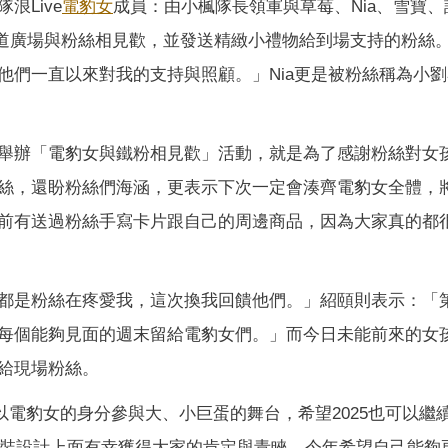
Live
電豹女
成員：由小楓隊長領軍與草莓、Nia、雪寶、
香堤大道廣場與粉絲相見歡，並發送精緻小禮物給到場支持的粉絲
他們一直以來對我的支持與照顧。」Nia更是被粉絲稱為小
舉辦「電豹女與鐵粉相見歡」活動，就是為了感謝粉絲對女
絲，還盼粉絲們海涵，更表示下次一定會湊齊電豹女全體，
前有送過粉絲手寫卡片跟自己的周邊商品，因為大家真的都
都是粉絲在疼愛我，這次換我回饋他們。」紹頤則表示：「
每個能夠見面的週末留給電豹女們。」而今日未能前來的女
給現場粉絲。
開心以電豹女的身分參與大、小巨蛋的舞台，希望2025也可以繼
及服裝設計上面有幸獲得大家的肯定與青睞，今年希望自己能夠