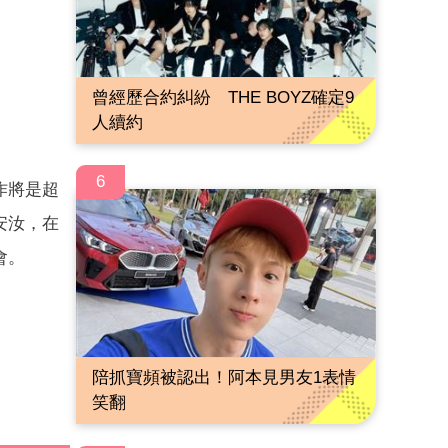
曾經歷合約糾紛 THE BOYZ確定9
人續約
6
作將是超
安汝，在
會。
陪抓寶頻被認出！阿本見男友1表情
笑翻