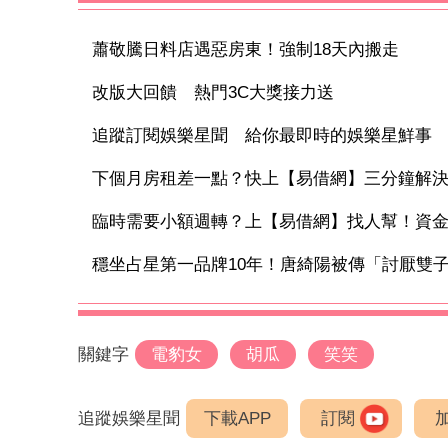
蕭敬騰日料店遇惡房東！強制18天內搬走
改版大回饋 熱門3C大獎接力送
追蹤訂閱娛樂星聞 給你最即時的娛樂星鮮事
下個月房租差一點？快上【易借網】三分鐘解
臨時需要小額週轉？上【易借網】找人幫！資
穩坐占星第一品牌10年！唐綺陽被傳「討厭雙子座
關鍵字
電豹女
胡瓜
笑笑
追蹤娛樂星聞
下載APP
訂閱