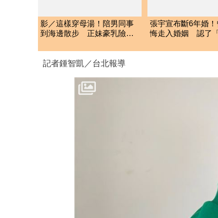
影／這樣穿母湯！陪男同事
張宇宣布斷6年婚！
到海邊散步 正妹豪乳險撐
悔走入婚姻 認了「
爆泳裝
是意外」
記者鍾智凱／台北報導