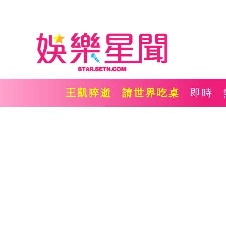
王凱猝逝
請世界吃桌
即時