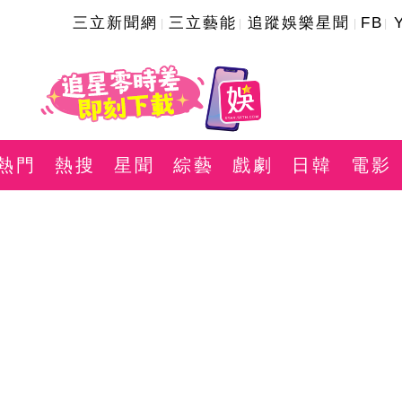
三立新聞網
三立藝能
追蹤娛樂星聞
FB
熱門
熱搜
星聞
綜藝
戲劇
日韓
電影