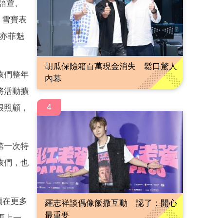
語萱、
。雪寶表
劉亦菲魅
胡瓜保險箱百萬現金消失 鬆口驚人
孩們整年
內幕
將活動擴
4
很照顧，
第一次特
孩們，也
續在更多
羅志祥談偶像飯撒互動 認了：開心
最重要
更上一