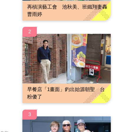
再槓演藝工會 池秋美、班鐵翔妻轟
曹雨婷
2
早餐店「1畫面」釣出始源朝聖 台
粉傻了
3