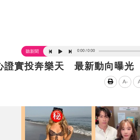
0:00
0:00
聽新聞
心證實投奔樂天 最新動向曝光
A-