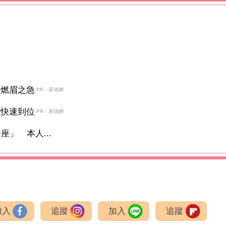
決燃眉之急
PR・易借網
金快速到位
PR・易借網
」 本人...
加入
追蹤
加入
追蹤