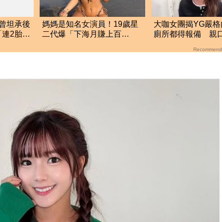
曾坦承後
媽媽是知名女演員！19歲星
大咖女團揭YG嚴格
連2胎全
二代爆「下海月賺上百
廁所都得報備 親
萬」 遭父母斷絕往來
超羨慕少女時代
Recommend