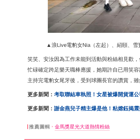
▲浪Live電豹女Nia（左起）、紹頤、
笑笑、安汝因為工作未能到活動與粉絲相見歡，
忙碌確定跨足樂天職棒應援，她期許自已用笑容
主持完電豹女尾牙後，受到球團長官的讚賞，雖
更多新聞：
考取聯結車執照！女星被爆開貨運公
更多新聞：
謝金燕兒子精主爆是他！粘嫦鈺揭震
推薦圖輯
金馬獎星光大道熱情粉絲