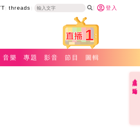
YT
threads
登入
1
音樂
專題
影音
節目
圖輯
直播✦活動