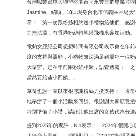
台灣職業籃球大聯盟桃園台啤永豐雲豹專屬啦啦隊浪
Jasmine、紹頤，18日現身台北市信義區
示：「第一次跟粉絲相約送小禮物給他們，感謝
力無法擋，有香港粉絲特地搭飛機來參加活動。
電豹女經紀公司想想時間有限公司表示會在年前
度的支持與照顧，小禮物無法滿足到場每一位粉
大舉辦。趕在年前跟粉絲相聚，語萱透露：「之
當然要給些小回饋。」
草莓也說一直以來很感謝粉絲力挺支持：「通常
地舉辦了一個小活動來回饋。很謝謝大家願意把
特別準備了小禮，請託其他出席的女孩代為分送
提到2025年的期許，Nia表示：「2024年很
大舞台上亮相。」紹頤則說：「2024在舞蹈