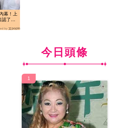
內幕！上
口認了：
ed by
今日頭條
1