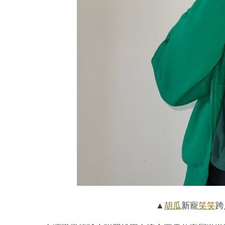
▲
胡瓜
新寵
笑笑
跨