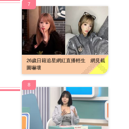
7
26歲日籍追星網紅直播輕生 網見截
圖嚇壞
8