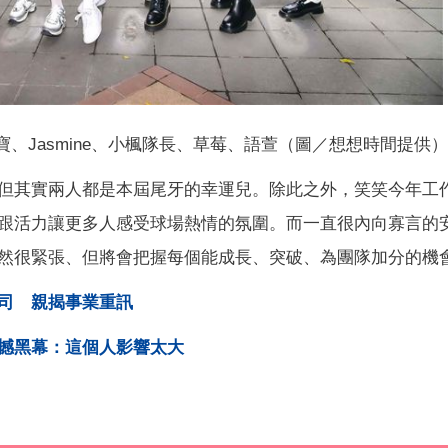
雪寶、Jasmine、小楓隊長、草莓、語萱（圖／想想時間提供）
但其實兩人都是本屆尾牙的幸運兒。除此之外，笑笑今年工
跟活力讓更多人感受球場熱情的氛圍。而一直很內向寡言的
然很緊張、但將會把握每個能成長、突破、為團隊加分的機
司 親揭事業重訊
撼黑幕：這個人影響太大