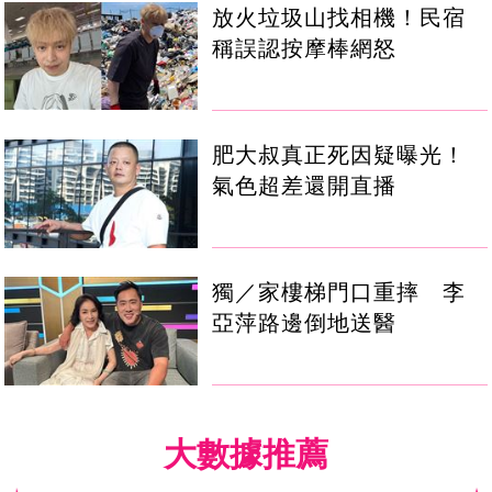
放火垃圾山找相機！民宿
稱誤認按摩棒網怒
肥大叔真正死因疑曝光！
氣色超差還開直播
獨／家樓梯門口重摔 李
亞萍路邊倒地送醫
大數據推薦