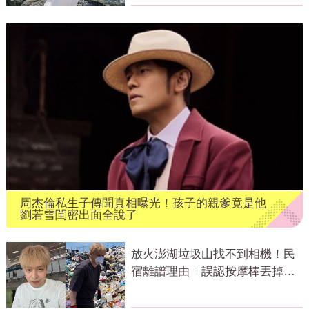
周杰倫私生子傳聞真相曝光！孩子的親爹竟是他
劉若雪閨密出面全說了
放火澎湖垃圾山找不到相機！民
宿離譜理由「誤認按摩棒丟掉」
網怒質疑