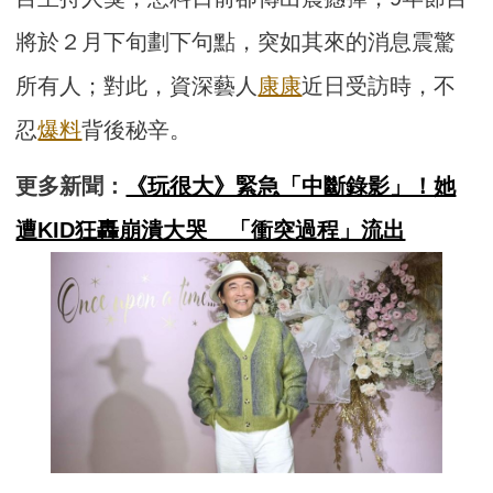
將於２月下旬劃下句點，突如其來的消息震驚
所有人；對此，資深藝人
康康
近日受訪時，不
忍
爆料
背後秘辛。
更多新聞：
《玩很大》緊急「中斷錄影」！她
遭KID狂轟崩潰大哭 「衝突過程」流出