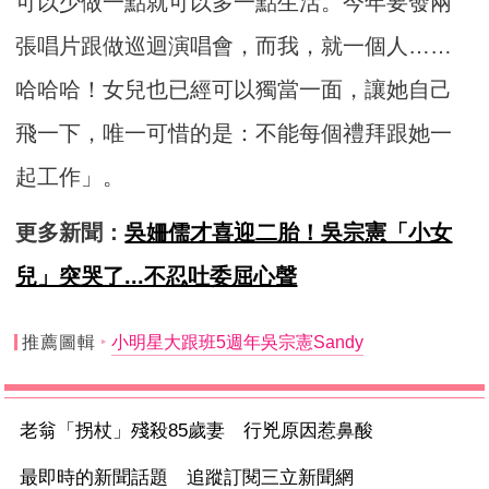
可以少做一點就可以多一點生活。今年要發兩
張唱片跟做巡迴演唱會，而我，就一個人……
哈哈哈！女兒也已經可以獨當一面，讓她自己
飛一下，唯一可惜的是：不能每個禮拜跟她一
起工作」。
更多新聞：
吳姍儒才喜迎二胎！吳宗憲「小女
兒」突哭了...不忍吐委屈心聲
推薦圖輯
小明星大跟班5週年吳宗憲Sandy
老翁「拐杖」殘殺85歲妻 行兇原因惹鼻酸
最即時的新聞話題 追蹤訂閱三立新聞網