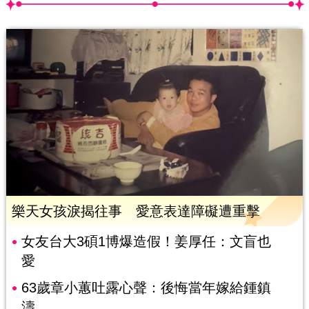
樂天女孩淚揭往事 愛意表達障礙遭重擊
女友台大3碩1博爆造假！姜厚任：文盲也
愛
63歲章小蕙吐露心聲：後悔當年嫁給鍾鎮
濤