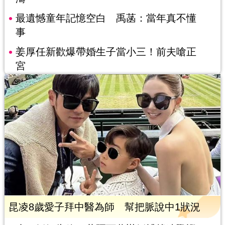
最遺憾童年記憶空白 禹菡：當年真不懂
事
姜厚任新歡爆帶婚生子當小三！前夫嗆正
宮
昆凌8歲愛子拜中醫為師 幫把脈說中1狀況