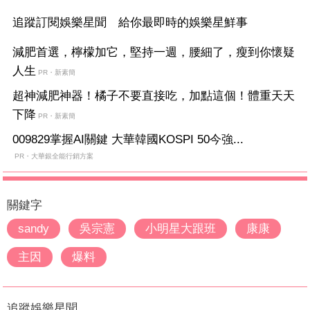
追蹤訂閱娛樂星聞 給你最即時的娛樂星鮮事
減肥首選，檸檬加它，堅持一週，腰細了，瘦到你懷疑
人生
PR・新素簡
超神減肥神器！橘子不要直接吃，加點這個！體重天天
下降
PR・新素簡
009829掌握AI關鍵 大華韓國KOSPI 50今強...
PR・大華銀全能行銷方案
關鍵字
sandy
吳宗憲
小明星大跟班
康康
主因
爆料
追蹤娛樂星聞