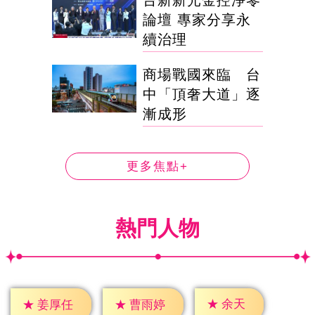
台新新光金控淨零
論壇 專家分享永
續治理
商場戰國來臨 台
中「頂奢大道」逐
漸成形
更多焦點+
熱門人物
★
余天
★
姜厚任
★
曹雨婷