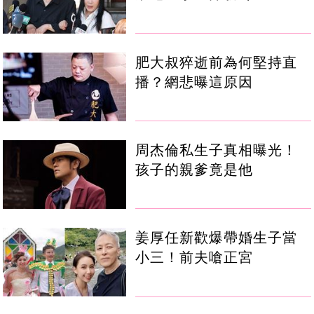
肥大叔猝逝前為何堅持直
播？網悲曝這原因
周杰倫私生子真相曝光！
孩子的親爹竟是他
姜厚任新歡爆帶婚生子當
小三！前夫嗆正宮