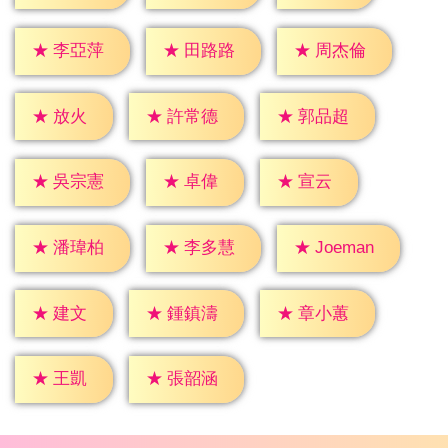
★
李亞萍
★
田路路
★
周杰倫
★
放火
★
許常德
★
郭品超
★
卓偉
★
宣云
★
吳宗憲
★
潘瑋柏
★
李多慧
★
Joeman
★
建文
★
鍾鎮濤
★
章小蕙
★
王凱
★
張韶涵