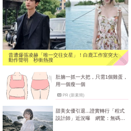
昔遭爆張凌赫「唯一交往女星」！白鹿工作室突大
動作聲明 秒衝熱搜
肚腩一抓一大把，只需1個雞蛋，
用一個瘦一個
PR (新素簡)
甜美女優引退...證實轉行「程式
設計師」近況曝 網驚：無碼變
寫碼