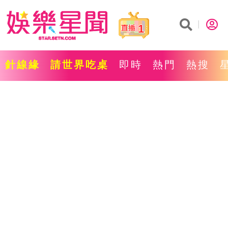
1
針線緣
請世界吃桌
即時
熱門
熱搜