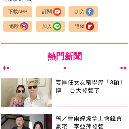
下載APP
訂閱
加入
追蹤
加入
追蹤
熱門新聞
姜厚任女友稱學歷「3碩1
博」 台大發聲了
獨／曹雨婷爆拿工會錢買
豪宅 李亞萍發聲