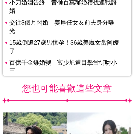
小刀婚姻告終 昔砸百萬辦婚禮找連戰證
婚
交往3個月閃婚 姜厚任女友前夫身分曝
光
15歲倒追27歲男懷孕！36歲美魔女當阿嬤
了
百億千金爆婚變 富少尪遭目擊當街吻小
三
您也可能喜歡這些文章