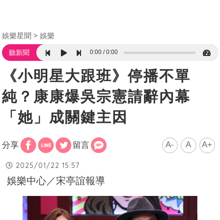
娛樂星聞
娛樂
0:00
0:00
聽新聞
《小明星大跟班》停播不單
純？康康爆吳宗憲請辭內幕
「她」成關鍵主因
A-
A
A+
分享
留言
2025/01/22 15:57
娛樂中心／宋亭誼報導