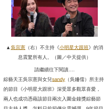
▲
吳宗憲
（右）不主持《
小明星大跟班
》的消
息震驚所有人。（圖／中天提供）
請繼續往下閱讀….
綜藝天王吳宗憲與女兒
sandy
（吳姍儒）所主持
的節目《小明星大跟班》深受眾多觀眾喜愛，
兩人也成功憑藉該節目兩次入圍金鐘獎綜藝節
目主持人獎，怎料日前卻傳出震撼彈，9年節目