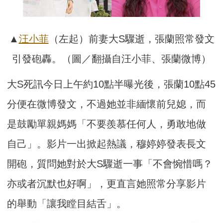
▲
汪小菲
（左起）前妻大S驟逝，張蘭照常發文
引發砲轟。（圖／翻攝自汪小菲、張蘭微博）
大S死訊今日上午約10點半曝光後，張蘭10點45
分便在微博發文，不過她並非緬懷前兒媳，而
是鼓勵單親媽媽「不要羨慕任何人，勇敢地做
自己」。影片一出掀起熱議，穆婷婷發表長文
開砲，質問她對於大S驟逝一事「不會惋惜嗎？
亦或者沉默也好啊」，更直言她照常分享影片
的舉動「讓我瞠目結舌」。