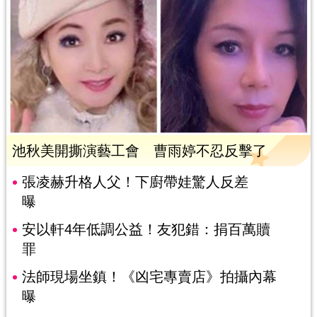
池秋美開撕演藝工會 曹雨婷不忍反擊了
張凌赫升格人父！下廚帶娃驚人反差
曝
安以軒4年低調公益！友犯錯：捐百萬贖
罪
法師現場坐鎮！《凶宅專賣店》拍攝內幕
曝