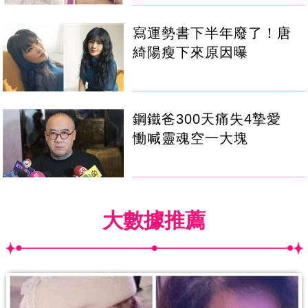
寫運勢書下半年廢了！唐
綺陽瘦下來原因曝
鋼鐵爸300天痛失4摯愛
慟喊靈魂空一大塊
大數據推薦