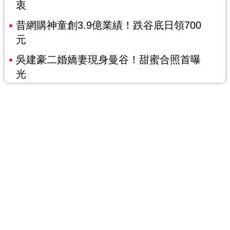
衷
昔網購神童創3.9億業績！跌谷底日領700
元
吳建豪二婚嬌妻現身曼谷！甜蜜合照首曝
光