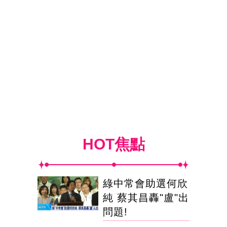
HOT焦點
綠中常會助選何欣
純 蔡其昌轟"盧"出
問題!