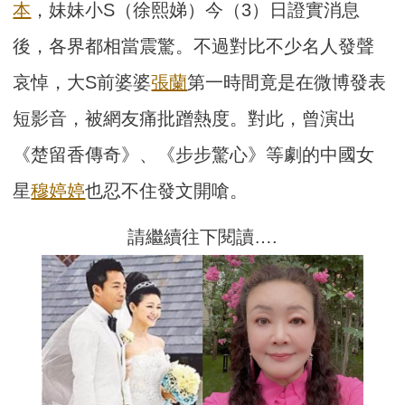
本
，妹妹小S（徐熙娣）今（3）日證實消息
後，各界都相當震驚。不過對比不少名人發聲
哀悼，大S前婆婆
張蘭
第一時間竟是在微博發表
短影音，被網友痛批蹭熱度。對此，曾演出
《楚留香傳奇》、《步步驚心》等劇的中國女
星
穆婷婷
也忍不住發文開嗆。
請繼續往下閱讀….