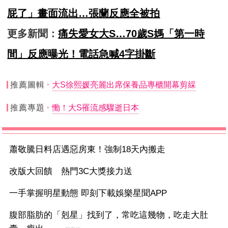
屁了」畫面流出…張蘭反應全被拍
更多新聞：
痛失愛女大S…70歲S媽「第一時
間」反應曝光！電話急喊4字掛斷
推薦圖輯
大S徐熙媛亮麗出席保養品專櫃開幕剪綵
推薦專題
慟！大S罹流感驟逝日本
蕭敬騰日料店遇惡房東！強制18天內搬走
改版大回饋 熱門3C大獎接力送
一手掌握明星動態 即刻下載娛樂星聞APP
腹部脂肪的「剋星」找到了，常吃這幾物，吃走大肚