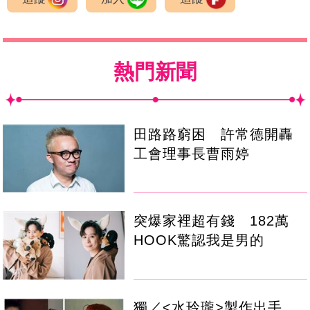
熱門新聞
田路路窮困 許常德開轟
工會理事長曹雨婷
突爆家裡超有錢 182萬
HOOK驚認我是男的
獨／<水玲瓏>製作出手