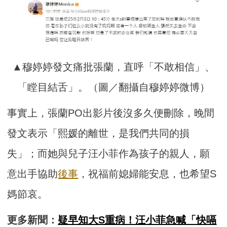
▲穆婷婷發文痛批張蘭，直呼「不敢相信」、
「瞠目結舌」。（圖／翻攝自穆婷婷微博）
事實上，張蘭PO出影片後沒多久便刪除，晚間
發文表示「熙媛的離世，是我們共同的損
失」；而她與兒子汪小菲作為孩子的親人，願
意出手協助
後事
，祝福前媳婦能安息，也希望S
媽節哀。
更多新聞：
疑早知大S重病！汪小菲急喊「快嗝