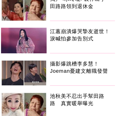
田路路領到退休金
江蕙崩潰爆哭摯友逝世！
淚喊怕參加告別式
攝影爆跳槽李多慧！
Joeman憂建文離職發聲
池秋美不忍出手幫田路
路 真實暖舉曝光