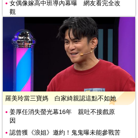
女偶像嫁高中班導內幕曝 網友看完全改
觀
羅美玲當三寶媽 白家綺親認這點不如她
姜厚任消失螢光幕16年 親吐不接戲原
因
認曾獲《浪姐》邀約！鬼鬼曝未能參戰苦