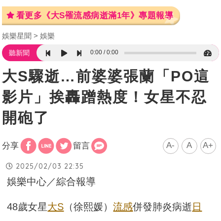
看更多《大S罹流感病逝滿1年》專題報導
娛樂星聞
娛樂
0:00
0:00
聽新聞
大S驟逝…前婆婆張蘭「PO這
影片」挨轟蹭熱度！女星不忍
開砲了
A-
A
A+
分享
留言
2025/02/03 22:35
娛樂中心／綜合報導
48歲女星
大S
（徐熙媛）
流感
併發肺炎病逝
日