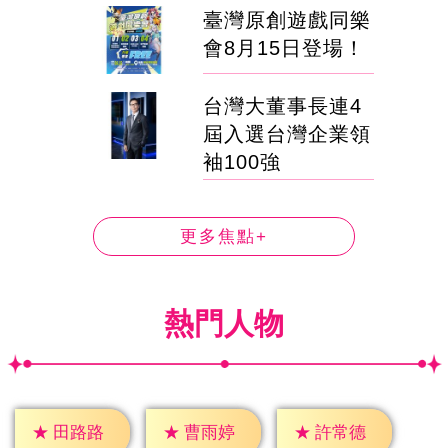
臺灣原創遊戲同樂
會8月15日登場！
台灣大董事長連4
屆入選台灣企業領
袖100強
更多焦點+
熱門人物
★
田路路
★
曹雨婷
★
許常德