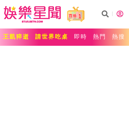
1
王凱猝逝
請世界吃桌
即時
熱門
熱搜