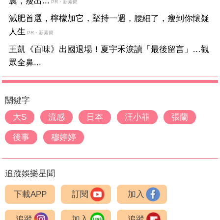
囊，瘦出...
PR・新素簡
減肥首選，檸檬加它，堅持一週，腰細了，瘦到你懷疑
人生
PR・新素簡
王凱《百味》出國退場！夏宇禾淚讀「最後留言」…觀
眾全鼻...
關鍵字
大S
流感
日本
汪小菲
張蘭
後事
穆婷婷
追蹤娛樂星聞
下載APP
訂閱
加入
追蹤
加入
追蹤