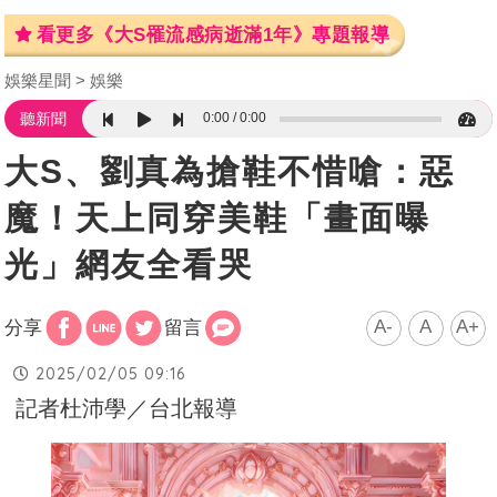
看更多《大S罹流感病逝滿1年》專題報導
娛樂星聞
娛樂
0:00
0:00
聽新聞
大S、劉真為搶鞋不惜嗆：惡
魔！天上同穿美鞋「畫面曝
光」網友全看哭
A-
A
A+
分享
留言
2025/02/05 09:16
記者杜沛學／台北報導