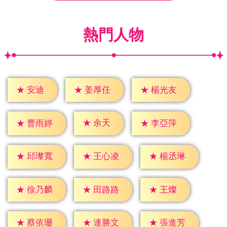
熱門人物
★
安迪
★
姜厚任
★
楊光友
★
余天
★
曹雨婷
★
李亞萍
★
邱瓈寬
★
王心凌
★
楊丞琳
★
王燦
★
徐乃麟
★
田路路
★
蔡依珊
★
連勝文
★
張進芳