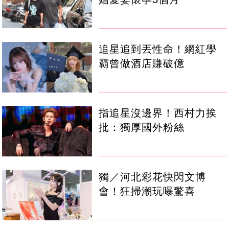
追星追到丟性命！網紅學
霸曾做酒店賺破億
指追星沒邊界！西村力挨
批：獨厚國外粉絲
獨／河北彩花快閃文博
會！狂掃潮玩曝驚喜