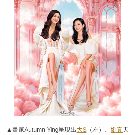
▲畫家Autumn Ying呈現出
大S
（左）、
劉真
天