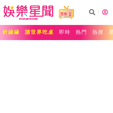
1
針線緣
請世界吃桌
即時
熱門
熱搜