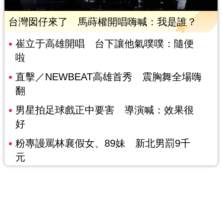
台灣囡仔來了 馬蒔權開唱嗨喊：我是誰？
崔立于高雄開唱 台下讓他氣噗噗：隨便
啦
直擊／NEWBEAT高雄首秀 震胸舞全場嗨
翻
男星拍足球戲正中要害 導演喊：效果很
好
粉專謾罵林襄假女、89妹 新北男罰9千
元