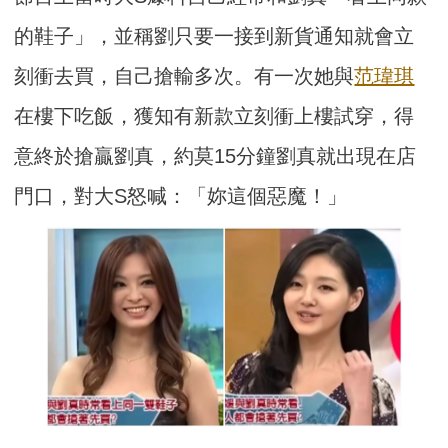
的鞋子」，並稱劉只要一接到新貨通知就會立
刻衝去買，自己搶輸多次。有一次她與
范瑋琪
在樓下吃飯，獲知有新款立刻衝上樓試穿，得
意終於搶贏劉真，約莫15分鐘劉真就出現在店
門口，對大S怒喊：「妳這個惡魔！」