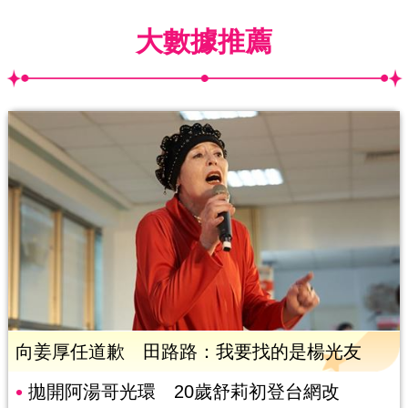
大數據推薦
向姜厚任道歉 田路路：我要找的是楊光友
拋開阿湯哥光環 20歲舒莉初登台網改