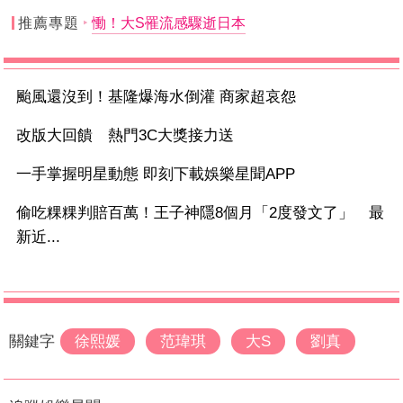
推薦專題
慟！大S罹流感驟逝日本
颱風還沒到！基隆爆海水倒灌 商家超哀怨
改版大回饋 熱門3C大獎接力送
一手掌握明星動態 即刻下載娛樂星聞APP
偷吃粿粿判賠百萬！王子神隱8個月「2度發文了」 最
新近...
關鍵字
徐熙媛
范瑋琪
大S
劉真