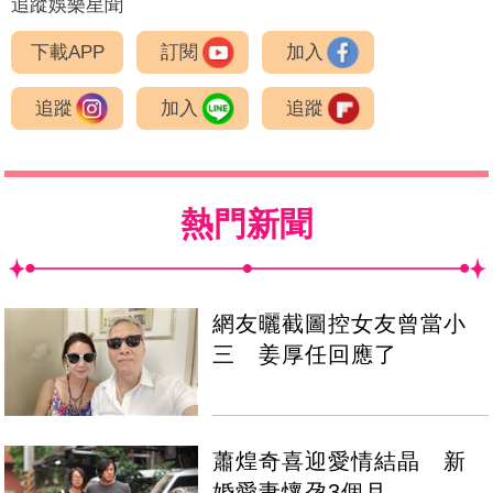
追蹤娛樂星聞
下載APP
訂閱
加入
追蹤
加入
追蹤
熱門新聞
網友曬截圖控女友曾當小
三 姜厚任回應了
蕭煌奇喜迎愛情結晶 新
婚愛妻懷孕3個月