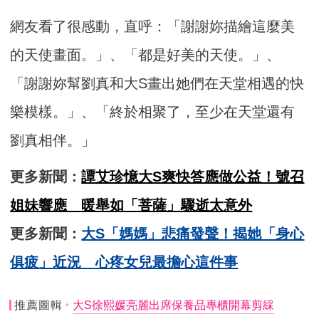
網友看了很感動，直呼：「謝謝妳描繪這麼美
的天使畫面。」、「都是好美的天使。」、
「謝謝妳幫劉真和大S畫出她們在天堂相遇的快
樂模樣。」、「終於相聚了，至少在天堂還有
劉真相伴。」
更多新聞：
譚艾珍憶大S爽快答應做公益！號召
姐妹響應 暖舉如「菩薩」驟逝太意外
更多新聞：
大S「媽媽」悲痛發聲！揭她「身心
俱疲」近況 心疼女兒最擔心這件事
推薦圖輯
大S徐熙媛亮麗出席保養品專櫃開幕剪綵