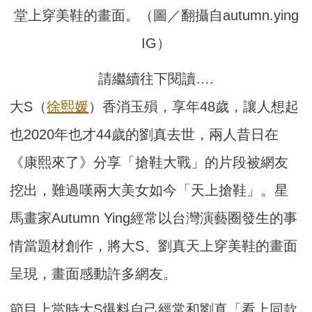
堂上穿美鞋的畫面。（圖／翻攝自autumn.ying
IG）
請繼續往下閱讀….
大S（
徐熙媛
）香消玉殞，享年48歲，讓人想起
也2020年也才44歲的劉真去世，兩人昔日在
《康熙來了》分享「搶鞋大戰」的片段被網友
挖出，難過嘆兩大美女如今「天上搶鞋」。星
馬畫家Autumn Ying經常以台灣演藝圈發生的事
情當題材創作，將大S、劉真天上穿美鞋的畫面
呈現，畫面感動許多網友。
節目上當時大S爆料自己經常和劉真「看上同款