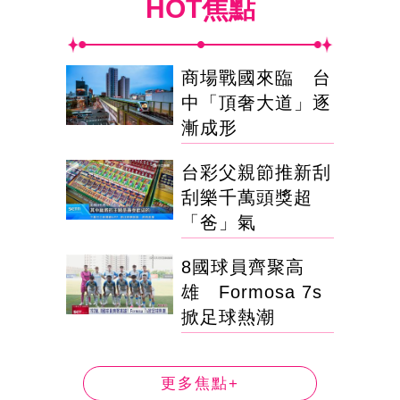
HOT焦點
商場戰國來臨 台
中「頂奢大道」逐
漸成形
台彩父親節推新刮
刮樂千萬頭獎超
「爸」氣
8國球員齊聚高
雄 Formosa 7s
掀足球熱潮
更多焦點+