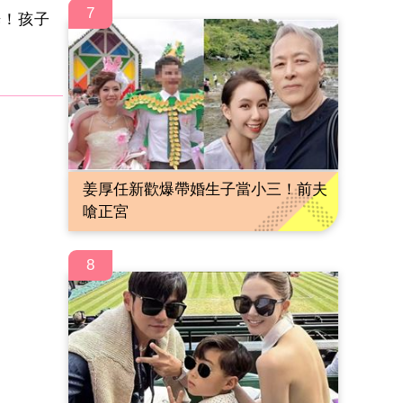
7
光！孩子
姜厚任新歡爆帶婚生子當小三！前夫
嗆正宮
8