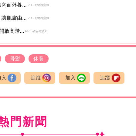
而外養...
PR・矽谷電波X
肌膚由...
PR・矽谷電波X
啟高階...
PR・矽谷電波X
骨裂
休養
加入
追蹤
加入
追蹤
熱門新聞