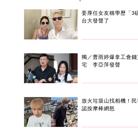
姜厚任女友稱學歷「3
台大發聲了
獨／曹雨婷爆拿工會錢
宅 李亞萍發聲
放火垃圾山找相機！民
認按摩棒網怒