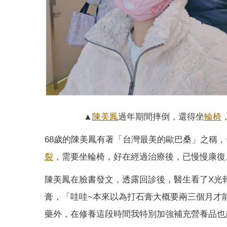
▲
陳美鳳
過年期間摔倒，還得坐
輪椅
68歲的陳美鳳有著「台灣最美的歐巴桑」之稱
裂
，需要坐輪椅，好在經過治療後，已慢慢康復
陳美鳳在臉書發文，透露回診後，醫生看了X光
膏，「哇哇~本來以為打石膏大概要兩三個月才
藥外，在修養這段時間我特別加強補充營養品也