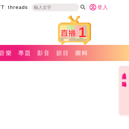
YT
threads
登入
1
音樂
專題
影音
節目
圖輯
直播✦活動