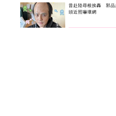
昔赴陸尋根挨轟 郭品
頭近照嚇壞網