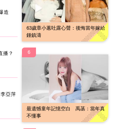
爆造
63歲章小蕙吐露心聲：後悔當年嫁給
鍾鎮濤
6
直播？
 李亞萍
最遺憾童年記憶空白 禹菡：當年真
不懂事