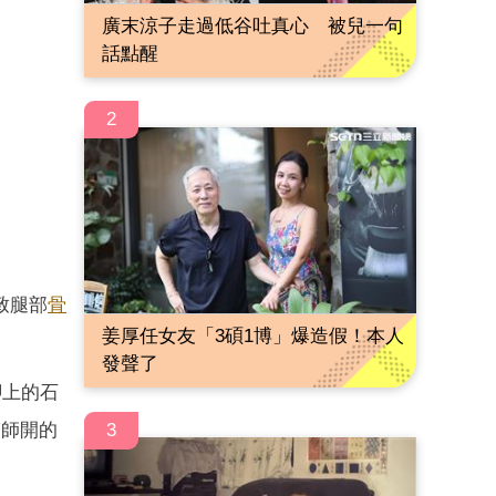
廣末涼子走過低谷吐真心 被兒一句
話點醒
2
致腿部
骨
姜厚任女友「3碩1博」爆造假！本人
發聲了
腳上的石
醫師開的
3