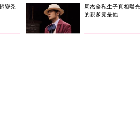
超變禿
周杰倫私生子真相曝
的親爹竟是他