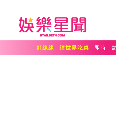
針線緣
請世界吃桌
即時