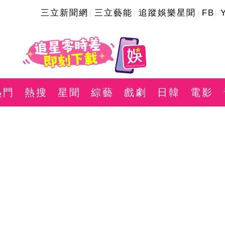
三立新聞網
三立藝能
追蹤娛樂星聞
FB
熱門
熱搜
星聞
綜藝
戲劇
日韓
電影