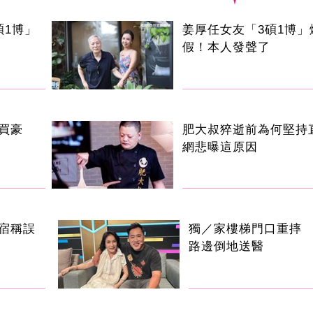
碩1博」
姜厚任女友「3碩1博」
假！本人發聲了
買豪
肥大叔猝逝前為何堅持
網悲曝這原因
宿稱誤
獨／家樓梯門口重摔
路邊倒地送醫