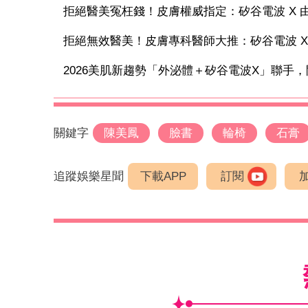
拒絕醫美冤枉錢！皮膚權威指定：矽谷電波 X 由內
拒絕無效醫美！皮膚專科醫師大推：矽谷電波 X 讓
2026美肌新趨勢「外泌體＋矽谷電波X」聯手，開
關鍵字
陳美鳳
臉書
輪椅
石膏
追蹤娛樂星聞
下載APP
訂閱