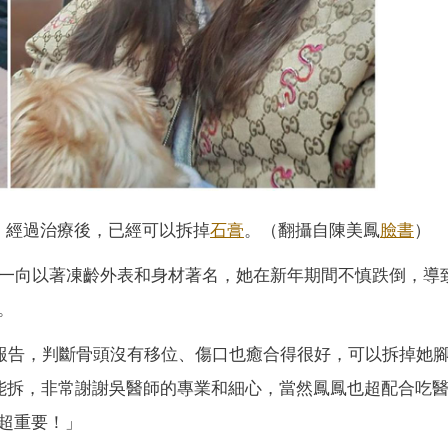
，經過治療後，已經可以拆掉
石膏
。（翻攝自陳美鳳
臉書
）
，一向以著凍齡外表和身材著名，她在新年期間不慎跌倒，導
。
報告，判斷骨頭沒有移位、傷口也癒合得很好，可以拆掉她
能拆，非常謝謝吳醫師的專業和細心，當然鳳鳳也超配合吃
超重要！」