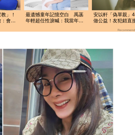
家教」！
最遺憾童年記憶空白 禹菡
安以軒「偽單親」
嗆：會繼
年輕超任性淚喊：我當年真
做公益！友犯錯直
的好不懂事
捐款百萬贖罪
Recommend