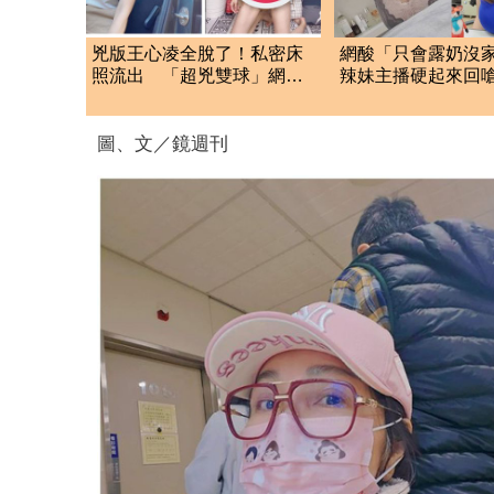
兇版王心凌全脫了！私密床
網酸「只會露奶沒
照流出 「超兇雙球」網暴
辣妹主播硬起來回
動噴血
續PO
圖、文／鏡週刊