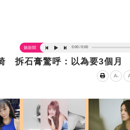
0:00
0:00
聽新聞
椅 拆石膏驚呼：以為要3個月
A-