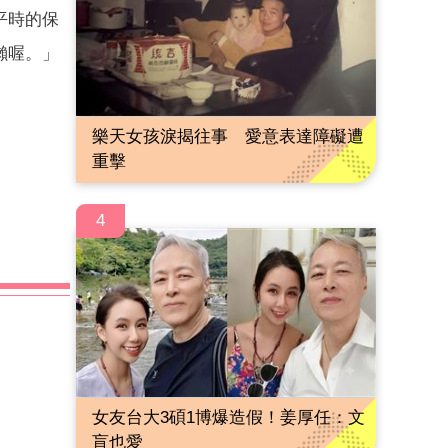
平時的保
懶喔。」
樂天女孩淚揭往事 愛意表達障礙遭
重擊
4
女友台大3碩1博爆造假！姜厚任：文
盲也愛