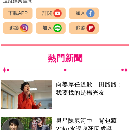
追蹤娛樂星聞
下載APP
訂閱
加入
追蹤
加入
追蹤
熱門新聞
向姜厚任道歉 田路路：
我要找的是楊光友
男星陳屍河中 背包藏
20kg水泥塊死因成謎