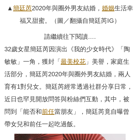
▲
簡廷芮
2020年與圈外男友結婚，
婚姻
生活幸
福又甜蜜。（圖／翻攝自簡廷芮IG）
請繼續往下閱讀….
32歲女星簡廷芮因演出《我的少女時代》「陶
敏敏」一角，獲封「
最美校花
」美譽，家庭生
活部分，簡廷芮2020年與圈外男友結婚，兩人
育有1對兒女。簡廷芮經常透過社群分享日常，
近日也罕見開放問答與粉絲們互動，其中，被
問到「能否和
前任
當朋友」，簡廷芮竟自曝曾
帶女兒和前任一起吃過飯。