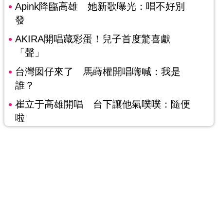
Apink降臨高雄 她新歌曝光：唱不好別
發
AKIRA開唱藏彩蛋！兒子首度驚喜獻
「聲」
台灣囡仔來了 馬蒔權開唱嗨喊：我是
誰？
崔立于高雄開唱 台下讓他氣噗噗：隨便
啦