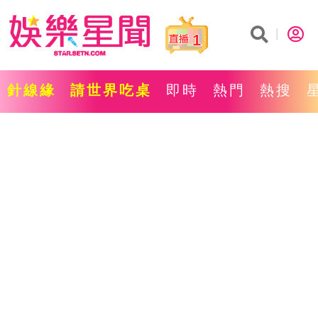
1
針線緣
請世界吃桌
即時
熱門
熱搜