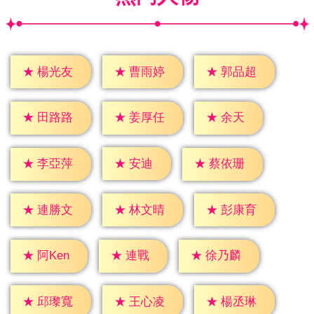
★
楊光友
★
曹雨婷
★
郭品超
★
余天
★
田路路
★
姜厚任
★
安迪
★
李亞萍
★
蔡依珊
★
連勝文
★
林文晴
★
彭康育
★
連戰
★
阿Ken
★
徐乃麟
★
邱瓈寬
★
王心凌
★
楊丞琳