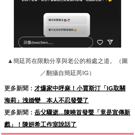
▲簡廷芮在限動分享與老公的相處之道。（圖
／翻攝自簡廷芮IG）
更多新聞：
才爆家中呼麻！小賈斯汀「IG取關
海莉」洩婚變 本人不忍發聲了
更多新聞：
岳父驟逝...陳曉首發聲「竟是宣傳新
戲」！陳妍希工作室說話了