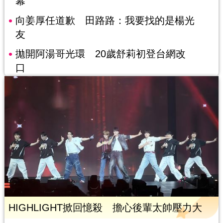
幕
向姜厚任道歉 田路路：我要找的是楊光
友
拋開阿湯哥光環 20歲舒莉初登台網改
口
HIGHLIGHT掀回憶殺 擔心後輩太帥壓力大