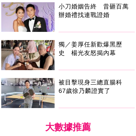
小刀婚姻告終 昔砸百萬
辦婚禮找連戰證婚
獨／姜厚任新歡爆黑歷
史 楊光友怒揭內幕
被目擊現身三總直腸科
67歲徐乃麟證實了
大數據推薦