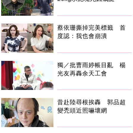
蔡依珊撕掉完美標籤 首
度認：我也會崩潰
獨／批曹雨婷帳目亂 楊
光友再轟余天工會
昔赴陸尋根挨轟 郭品超
變禿頭近照嚇壞網