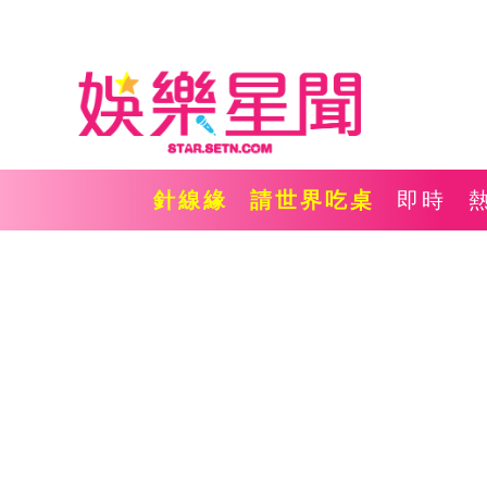
針線緣
請世界吃桌
即時