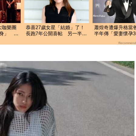
大咖樂團
恭喜27歲女星「結婚」了！
蕭煌奇遭爆升格當
身」 黃
長跑7年公開喜帖 另一半驚
半年傳「愛妻懷孕
人身分曝光
人回應了
Recommend