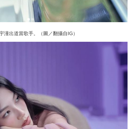
宇潼出道當歌手。（圖／翻攝自IG）