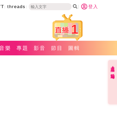
YT
threads
登入
1
音樂
專題
影音
節目
圖輯
直播✦活動