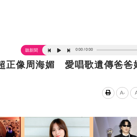
0:00
0:00
聽新聞
長超正像周海媚 愛唱歌遺傳爸爸
A-