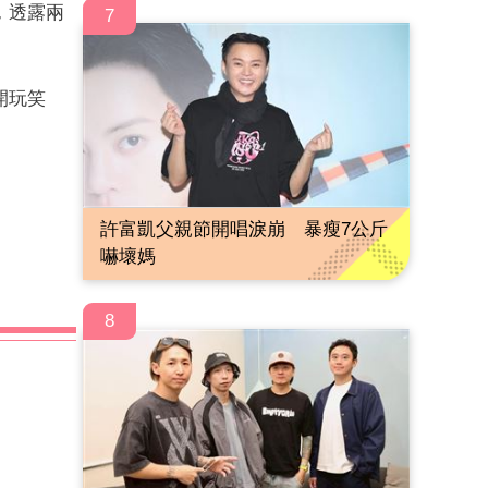
，透露兩
7
開玩笑
許富凱父親節開唱淚崩 暴瘦7公斤
嚇壞媽
8