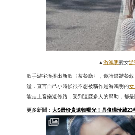
▲
游鴻明
愛女
游
歌手游宇潼推出新歌〈茶餐廳〉，邀請媒體餐敘
潼，直言自己小時候很不想被稱作是游鴻明的
女
能走上音樂這條路，受到這麼多人的幫助，都是
更多新聞：
大S最珍貴遺物曝光！具俊曄珍藏2