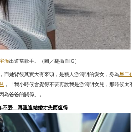
宇潼
出道當歌手。（圖／翻攝自IG）
，而她背後其實大有來頭，是藝人游鴻明的愛女，身為
星二
兒
，「我小時候會覺得不要再說我是游鴻明女兒，那時候太
因為爸爸的關係」。
3年不丟 再重逢結婚才失而復得