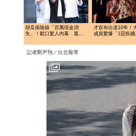
胡瓜保險箱「百萬現金消
才宣布出道10年！
失」！鬆口驚人內幕 遮掩
成員驚爆「1惡疾纏
滅證遭丁柔安抓包
鐙輝突現身助陣
記者鄭尹翔／台北報導