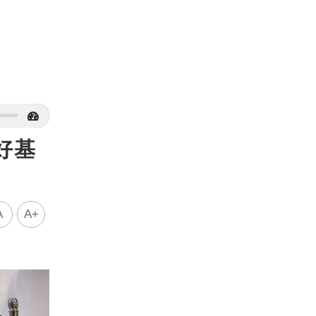
好基
A
A+