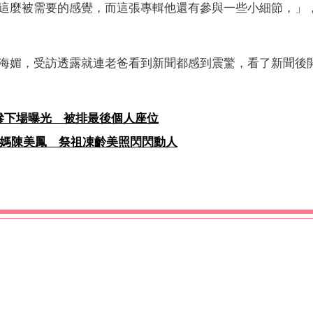
這麼被需要的感覺，而這張專輯他還有參與一些小細節，」
海媚，受訪透露就連老爸看到新聞都感到震驚，看了新聞後
慘下場曝光 被排最後個人座位
媽媽陳美鳳 祭祖凍齡美照閃閃動人