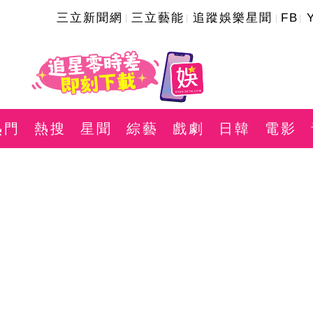
三立新聞網
三立藝能
追蹤娛樂星聞
FB
熱門
熱搜
星聞
綜藝
戲劇
日韓
電影