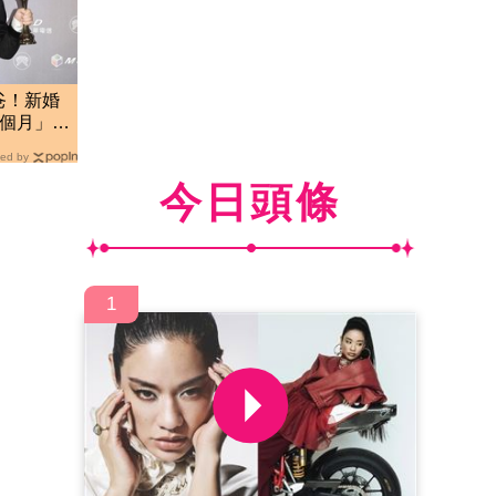
爸！新婚
3個月」本
ed by
今日頭條
1