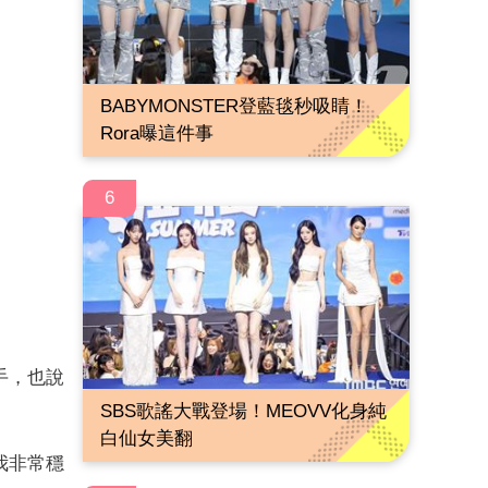
BABYMONSTER登藍毯秒吸睛！
Rora曝這件事
6
手，也說
SBS歌謠大戰登場！MEOVV化身純
白仙女美翻
我非常穩