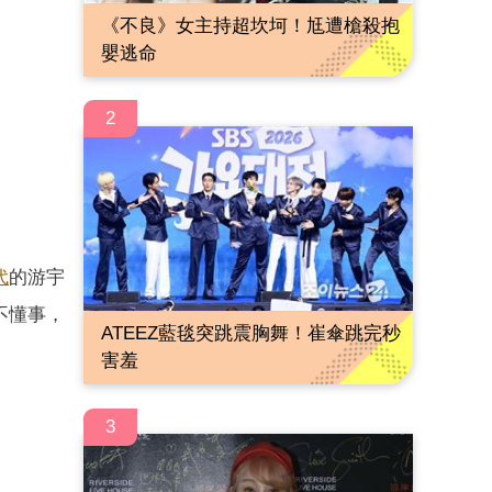
《不良》女主持超坎坷！尪遭槍殺抱
嬰逃命
2
代
的游宇
不懂事，
ATEEZ藍毯突跳震胸舞！崔傘跳完秒
害羞
3