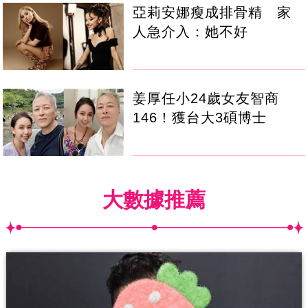
亞莉安娜瘦成排骨精 家
人急介入：她不好
姜厚任小24歲女友智商
146！獲台大3碩博士
大數據推薦