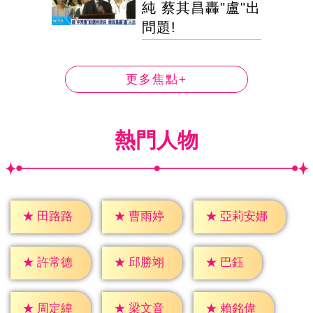
純 蔡其昌轟"盧"出
問題!
更多焦點+
熱門人物
★
田路路
★
曹雨婷
★
亞莉安娜
★
巴鈺
★
許常德
★
邱勝翊
★
周定緯
★
梁文音
★
賴銘偉