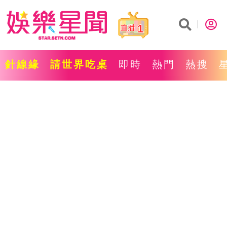
1
針線緣
請世界吃桌
即時
熱門
熱搜