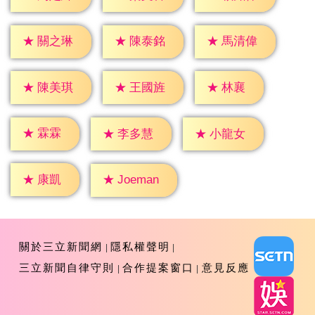
★
關之琳
★
陳泰銘
★
馬清偉
★
林襄
★
陳美琪
★
王國旌
★
霖霖
★
李多慧
★
小龍女
★
康凱
★
Joeman
關於三立新聞網
隱私權聲明
三立新聞自律守則
合作提案窗口
意見反應