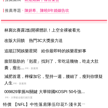
推薦專題
陳妍希、陳曉8年婚姻告吹
林襄比賽露2點開裸體趴！上空全裸被看光
改版大回饋 熱門3C大獎接力送
追蹤訂閱娛樂星聞 給你最即時的娛樂星鮮事
腹部脂肪的「剋星」找到了，常吃這幾物，吃走大肚
囊，瘦出...
PR・新素簡
減肥首選，檸檬加它，堅持一週，腰細了，瘦到你懷疑
人生
PR・新素簡
009829掌握AI關鍵 大華韓國KOSPI 50今強...
PR・大華銀全能行銷方案
特價 【NFL】中性落肩隊伍印花T-淺卡其
PR