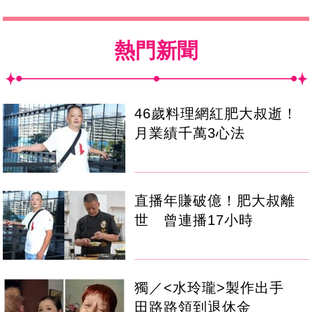
熱門新聞
46歲料理網紅肥大叔逝！
月業績千萬3心法
直播年賺破億！肥大叔離
世 曾連播17小時
獨／<水玲瓏>製作出手
田路路領到退休金