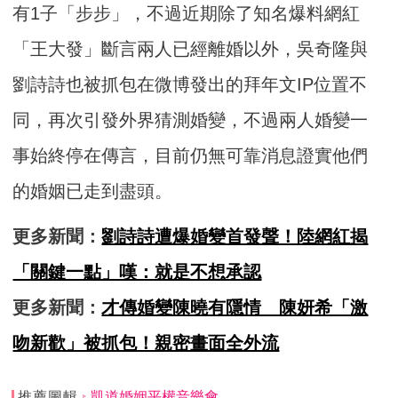
有1子「步步」，不過近期除了知名爆料網紅
「王大發」斷言兩人已經離婚以外，吳奇隆與
劉詩詩也被抓包在微博發出的拜年文IP位置不
同，再次引發外界猜測婚變，不過兩人婚變一
事始終停在傳言，目前仍無可靠消息證實他們
的婚姻已走到盡頭。
更多新聞：
劉詩詩遭爆婚變首發聲！陸網紅揭
「關鍵一點」嘆：就是不想承認
更多新聞：
才傳婚變陳曉有隱情 陳妍希「激
吻新歡」被抓包！親密畫面全外流
推薦圖輯
凱道婚姻平權音樂會