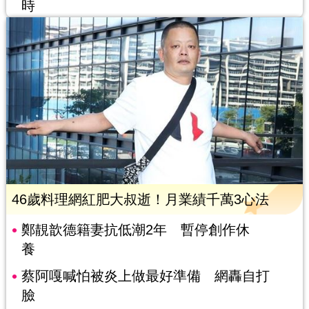
時
46歲料理網紅肥大叔逝！月業績千萬3心法
鄭靚歆德籍妻抗低潮2年 暫停創作休
養
蔡阿嘎喊怕被炎上做最好準備 網轟自打
臉