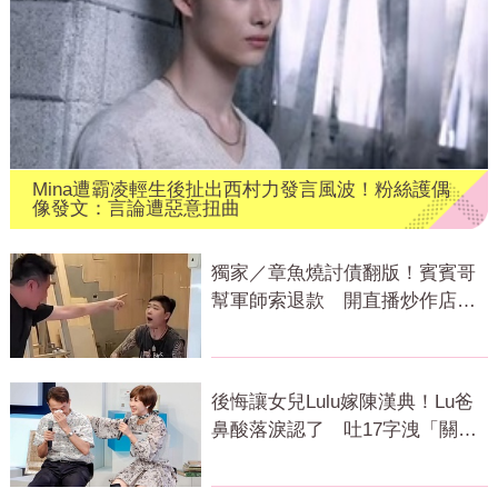
Mina遭霸凌輕生後扯出西村力發言風波！粉絲護偶
像發文：言論遭惡意扭曲
獨家／章魚燒討債翻版！賓賓哥
幫軍師索退款 開直播炒作店家
急報案
後悔讓女兒Lulu嫁陳漢典！Lu爸
鼻酸落淚認了 吐17字洩「關鍵
主因」