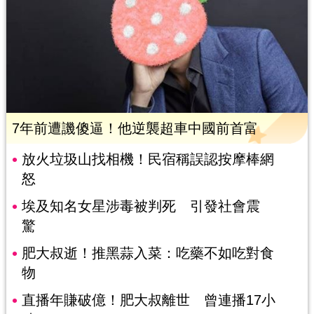
7年前遭譏傻逼！他逆襲超車中國前首富
放火垃圾山找相機！民宿稱誤認按摩棒網
怒
埃及知名女星涉毒被判死 引發社會震
驚
肥大叔逝！推黑蒜入菜：吃藥不如吃對食
物
直播年賺破億！肥大叔離世 曾連播17小