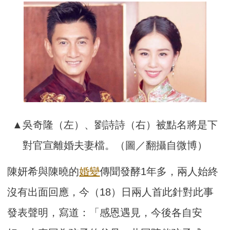
▲吳奇隆（左）、劉詩詩（右）被點名將是下
對官宣離婚夫妻檔。（圖／翻攝自微博）
陳妍希與陳曉的
婚變
傳聞發酵1年多，兩人始終
沒有出面回應，今（18）日兩人首此針對此事
發表聲明，寫道：「感恩遇見，今後各自安