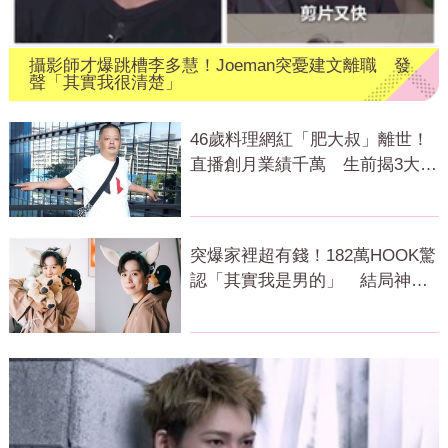
攝影師才爆跳槽李多慧！Joeman突憂建文離職 發
聲「其實我很清楚」
46歲料理網紅「肥大叔」離世！
直播創月業績千萬 生前揭3大成
功心法
突爆家裡超有錢！182萬HOOK驚
認「其實我是男的」 結局神反
轉網傻眼