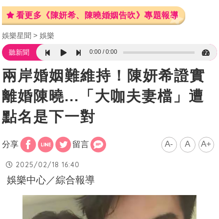
看更多《陳妍希、陳曉婚姻告吹》專題報導
娛樂星聞
娛樂
0:00
0:00
聽新聞
兩岸婚姻難維持！陳妍希證實
離婚陳曉...「大咖夫妻檔」遭
點名是下一對
A-
A
A+
分享
留言
2025/02/18 16:40
娛樂中心／綜合報導