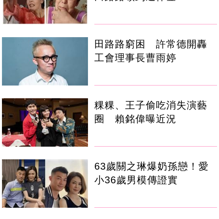
田路路窮困 許常德開轟
工會理事長曹雨婷
粿粿、王子偷吃消失演藝
圈 賴銘偉曝近況
63歲關之琳爆奶孫戀！愛
小36歲男模傳證實