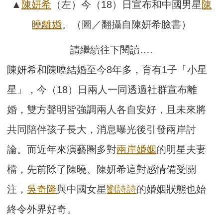
▲
陳妍希
（左）今（18）日宣布和中國男星
陳
曉
離婚
。（圖／翻攝自陳妍希臉書）
請繼續往下閱讀….
陳妍希和陳曉結婚至今8年多，育有1子「小星
星」，今（18）日兩人一同透過社群宣布離
婚，雙方聲明皆強調兩人各自安好，且未來將
共同陪伴孩子長大，消息曝光後引發兩岸討
論。而近年來演藝圈多對
兩岸婚姻
的明星夫妻
檔，先前除了陳曉、陳妍希這對感情備受關
注，
吳奇隆
與中國女星
劉詩詩
的婚姻狀態也始
終令外界好奇。