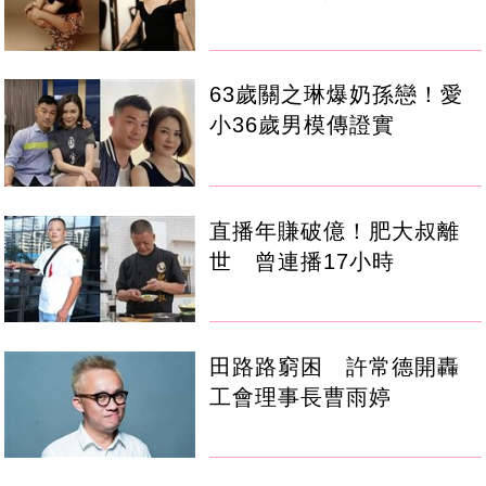
63歲關之琳爆奶孫戀！愛
小36歲男模傳證實
直播年賺破億！肥大叔離
世 曾連播17小時
田路路窮困 許常德開轟
工會理事長曹雨婷