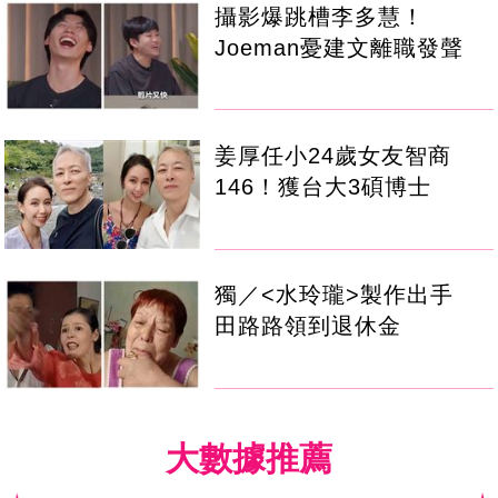
攝影爆跳槽李多慧！
Joeman憂建文離職發聲
姜厚任小24歲女友智商
146！獲台大3碩博士
獨／<水玲瓏>製作出手
田路路領到退休金
大數據推薦