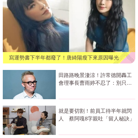
寫運勢書下半年都廢了！唐綺陽瘦下來原因曝光
田路路晚景淒涼！許常德開轟工
會理事長曹雨婷不忍了：別只包
紅包慰問
就是要切割！前員工待半年就閃
人 蔡阿嘎8字親吐「留人秘訣」