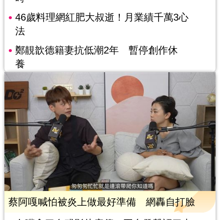
46歲料理網紅肥大叔逝！月業績千萬3心
法
鄭靚歆德籍妻抗低潮2年 暫停創作休
養
蔡阿嘎喊怕被炎上做最好準備 網轟自打臉