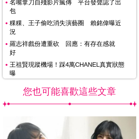
名嘴拿刀自殘影片瘋傳 平台發聲認了出
包
粿粿、王子偷吃消失演藝圈 賴銘偉曝近
況
羅志祥戲份遭重砍 回應：有存在感就
好
王祖賢現蹤機場！踩4萬CHANEL真實狀態
曝
您也可能喜歡這些文章