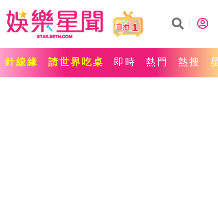
1
針線緣
請世界吃桌
即時
熱門
熱搜