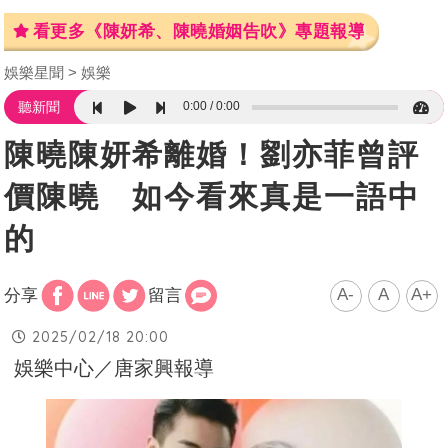
看更多《陳妍希、陳曉婚姻告吹》專題報導
娛樂星聞
娛樂
0:00
0:00
聽新聞
陳曉陳妍希離婚！劉亦菲曾評
價陳曉 如今看來真是一語中
的
A-
A
A+
分享
留言
2025/02/18 20:00
娛樂中心／唐家興報導