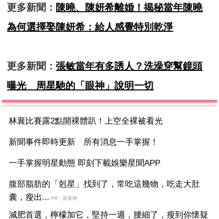
更多新聞：
陳曉、陳妍希離婚！揭秘當年陳曉
為何選擇娶陳妍希：給人感覺特別乾淨
更多新聞：
張敏當年有多誘人？洗澡穿幫鏡頭
曝光 周星馳的「眼神」說明一切
林襄比賽露2點開裸體趴！上空全裸被看光
新聞事件即時更新 所有消息一手掌握！
一手掌握明星動態 即刻下載娛樂星聞APP
腹部脂肪的「剋星」找到了，常吃這幾物，吃走大肚
囊，瘦出...
PR・新素簡
減肥首選，檸檬加它，堅持一週，腰細了，瘦到你懷疑