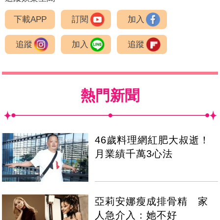
下載APP
訂閱
加入
追蹤
加入
追蹤
熱門新聞
46歲料理網紅肥大叔逝！
月業績千萬3心法
亞莉安娜瘦成排骨精 家
人急介入：她不好