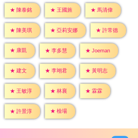
★
陳泰銘
★
王國旌
★
馬清偉
★
陳美琪
★
許常德
★
亞莉安娜
★
康凱
★
李多慧
★
Joeman
★
建文
★
李翊君
★
黃明志
★
林襄
★
霖霖
★
王敏淳
★
檢場
★
許景淳