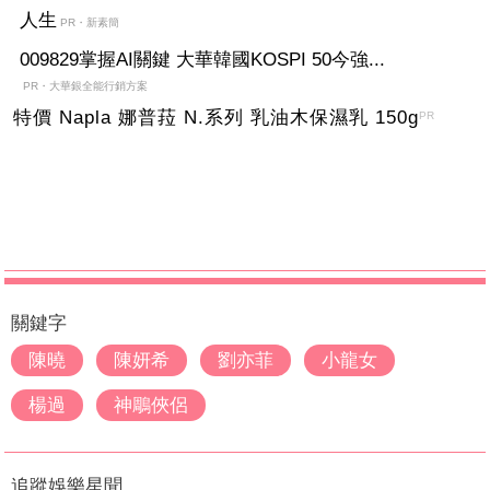
人生
PR・新素簡
009829掌握AI關鍵 大華韓國KOSPI 50今強...
PR・大華銀全能行銷方案
特價 Napla 娜普菈 N.系列 乳油木保濕乳 150g
PR
關鍵字
陳曉
陳妍希
劉亦菲
小龍女
楊過
神鵰俠侶
追蹤娛樂星聞