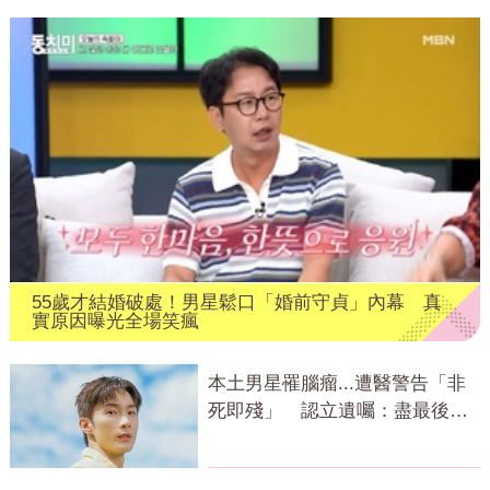
55歲才結婚破處！男星鬆口「婚前守貞」內幕 真
實原因曝光全場笑瘋
本土男星罹腦瘤...遭醫警告「非
死即殘」 認立遺囑：盡最後心
力