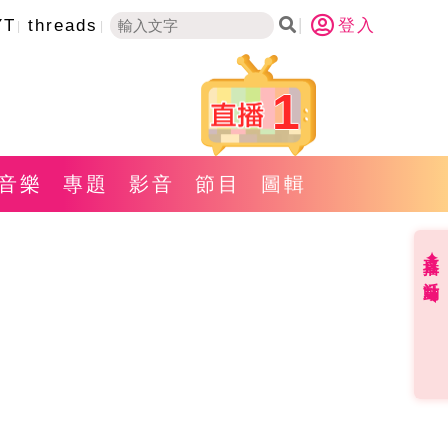
YT
threads
登入
1
音樂
專題
影音
節目
圖輯
直播✦活動