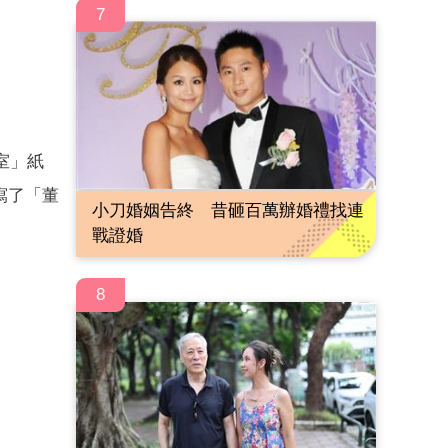
7
室」紙
寫了「董
小刀婚姻告終 昔砸百萬辦婚禮找連
戰證婚
8