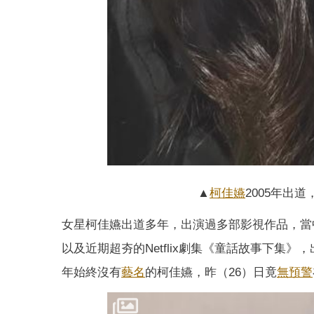
▲
柯佳嬿
2005年出
女星柯佳嬿出道多年，出演過多部影視作品，當
以及近期超夯的Netflix劇集《童話故事下集
年始終沒有
藝名
的柯佳嬿，昨（26）日竟
無預警