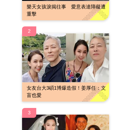
樂天女孩淚揭往事 愛意表達障礙遭
重擊
2
女友台大3碩1博爆造假！姜厚任：文
盲也愛
3