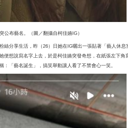
年突公布藝名。（圖／翻攝自柯佳嬿IG）
粉絲分享生活，昨（26）日她在IG曬出一張貼著「藝人休息
她便想說寫名字上去，於是柯佳嬿突發奇想，在紙張左下角
稱：「藝名誕生」，搞笑舉動讓人看了不禁會心一笑。