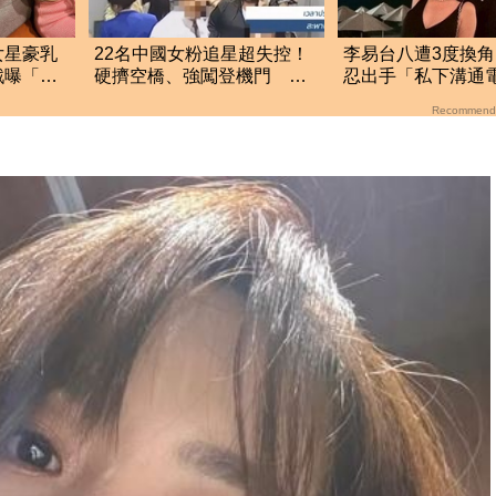
女星豪乳
22名中國女粉追星超失控！
李易台八遭3度換
戲曝「竟
硬擠空橋、強闖登機門 泰
忍出手「私下溝通
航硬起來全拒載
婚變內幕曝光了
Recommend