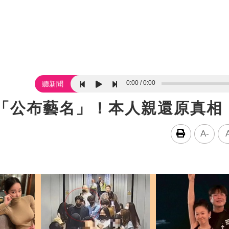
0:00
0:00
聽新聞
警「公布藝名」！本人親還原真相
A-