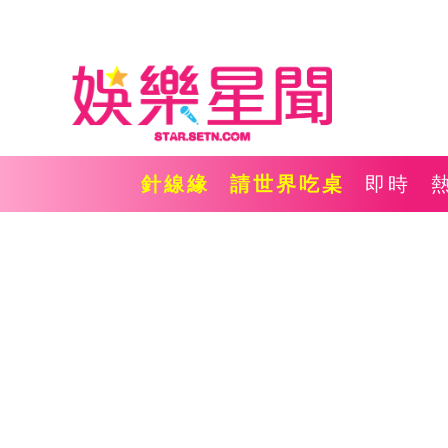
針線緣
請世界吃桌
即時