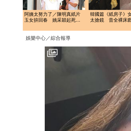
阿姨太努力了／陳明真紙片
韓國篇《紙房子》
玉女拚回春 姚采穎起死回
太搶鏡 昔全裸床
生有一腿
平的」
娛樂中心／綜合報導