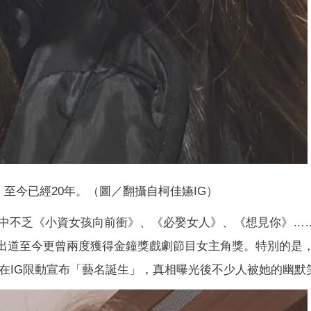
道，至今已經20年。（圖／翻攝自柯佳嬿IG）
中不乏《小資女孩向前衝》、《必娶女人》、《想見你》…
》，出道至今更曾兩度獲得金鐘獎戲劇節目女主角獎。特別的是，
在IG限動宣布「藝名誕生」，真相曝光後不少人被她的幽默