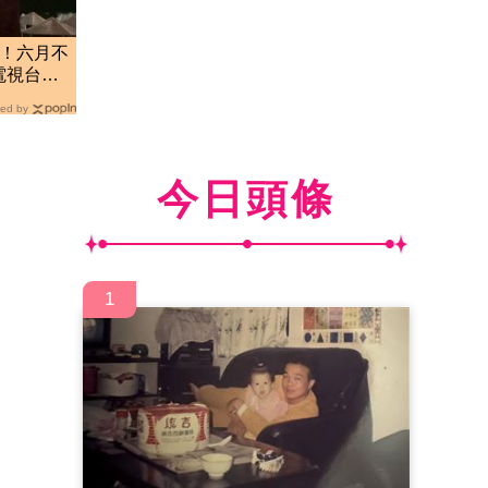
角！六月不
電視台」
ed by
今日頭條
1