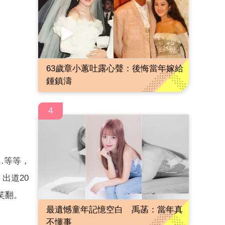
63歲章小蕙吐露心聲：後悔當年嫁給
鍾鎮濤
4
…等等，
出道20
笑翻。
最遺憾童年記憶空白 禹菡：當年真
不懂事