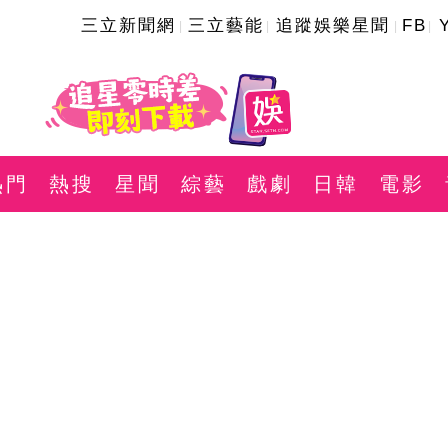
三立新聞網
三立藝能
追蹤娛樂星聞
FB
熱門
熱搜
星聞
綜藝
戲劇
日韓
電影