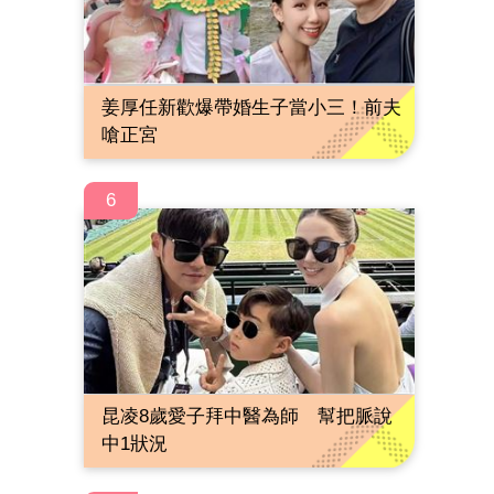
姜厚任新歡爆帶婚生子當小三！前夫
嗆正宮
6
昆凌8歲愛子拜中醫為師 幫把脈說
中1狀況