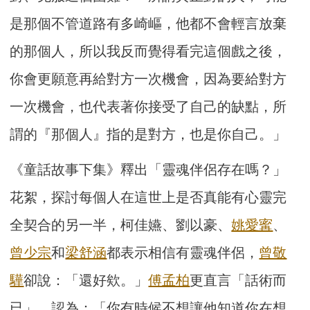
是那個不管道路有多崎嶇，他都不會輕言放棄
的那個人，所以我反而覺得看完這個戲之後，
你會更願意再給對方一次機會，因為要給對方
一次機會，也代表著你接受了自己的缺點，所
謂的『那個人』指的是對方，也是你自己。」
《童話故事下集》釋出「靈魂伴侶存在嗎？」
花絮，探討每個人在這世上是否真能有心靈完
全契合的另一半，柯佳嬿、劉以豪、
姚愛寗
、
曾少宗
和
梁舒涵
都表示相信有靈魂伴侶，
曾敬
驊
卻說：「還好欸。」
傅孟柏
更直言「話術而
已」，認為：「你有時候不想讓他知道你在想