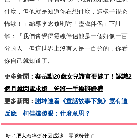
什麼，但他就是知道你在想什麼，這樣子很恐
怖欸！」編導李念修則對「靈魂伴侶」下註
解：「我們會覺得靈魂伴侶他是一個好像一百
分的人，但這世界上沒有人是一百分的，你看
你自己就知道了。」
更多新聞：
蔡岳勳20歲女兒證實要嫁了！認識2
個月就閃電求婚 爸將一手操辦婚禮
更多新聞：
​謝坤達看《童話故事下集》竟有這
反應 柯佳嬿傻眼：什麼意思？
新／肥大叔猝逝死因成謎 團隊發聲了