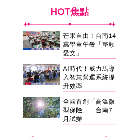
HOT焦點
芒果自由！台南14
萬學童午餐「整顆
愛文」
AI時代！威力馬導
入智慧營運系統提
升效率
全國首創「高溫微
型保險」 台南7
月試辦