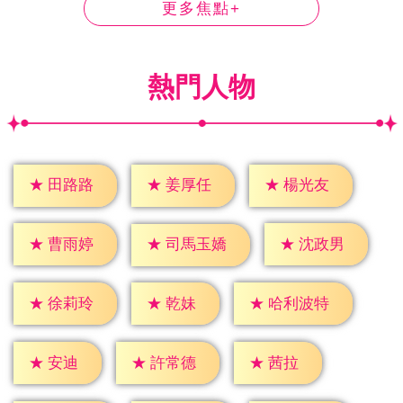
更多焦點+
熱門人物
★
田路路
★
姜厚任
★
楊光友
★
曹雨婷
★
沈政男
★
司馬玉嬌
★
乾妹
★
徐莉玲
★
哈利波特
★
安迪
★
茜拉
★
許常德