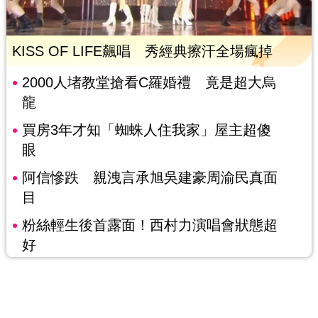
KISS OF LIFE飆唱 秀經典擦汗全場瘋掉
2000人堵教堂搶看C羅婚禮 竟是超大烏
龍
買房3年才知「蜘蛛人住我家」屋主超傻
眼
阿信慘跌 親洩言承旭吳建豪周渝民真面
目
粉絲輕生後首露面！西村力演唱會狀態超
好