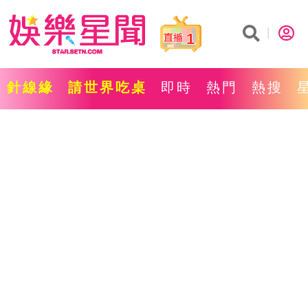
1
針線緣
請世界吃桌
即時
熱門
熱搜