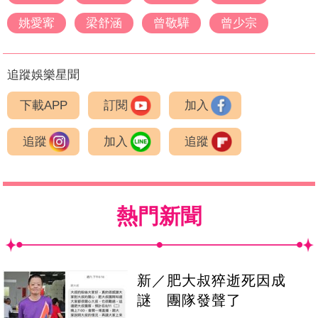
姚愛寗
梁舒涵
曾敬驊
曾少宗
追蹤娛樂星聞
下載APP
訂閱
加入
追蹤
加入
追蹤
熱門新聞
新／肥大叔猝逝死因成
謎 團隊發聲了