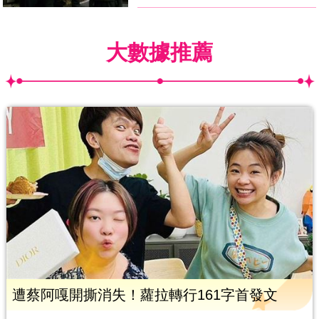
大數據推薦
遭蔡阿嘎開撕消失！蘿拉轉行161字首發文