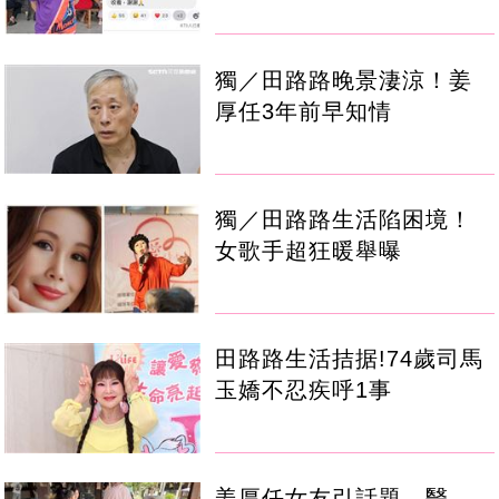
獨／田路路晚景淒涼！姜
厚任3年前早知情
獨／田路路生活陷困境！
女歌手超狂暖舉曝
田路路生活拮据!74歲司馬
玉嬌不忍疾呼1事
姜厚任女友引話題 醫