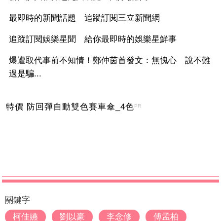
最即時的新聞話題 追蹤訂閱三立新聞網
追蹤訂閱娛樂星聞 給你最即時的娛樂星鮮事
爆遭取代事前不知情！鄭仲茵首發文：無愧心 說不難
過是騙...
特價 防回彈自動雙色賽車傘_4色
PR
關鍵字
柯佳嬿
劉以豪
李念修
傅孟柏