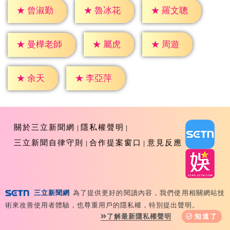
★
曾淑勤
★
魯冰花
★
羅文聰
★
屬虎
★
周遊
★
曼樺老師
★
余天
★
李亞萍
關於三立新聞網
隱私權聲明
三立新聞自律守則
合作提案窗口
意見反應
三立新聞網
為了提供更好的閱讀內容，我們使用相關網站技
Copyright ©2026 Sanlih E-Television All Rights
術來改善使用者體驗，也尊重用戶的隱私權，特別提出聲明。
Reserved 版權所有 盜用必究 台北市內湖區舊宗路一段159
了解最新隱私權聲明
知道了
號 02-8792-8888