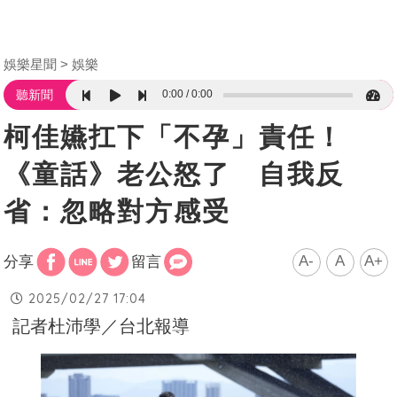
娛樂星聞
娛樂
0:00
0:00
聽新聞
​柯佳嬿扛下「不孕」責任！
《童話》老公怒了 自我反
省：忽略對方感受
A-
A
A+
分享
留言
2025/02/27 17:04
記者杜沛學／台北報導