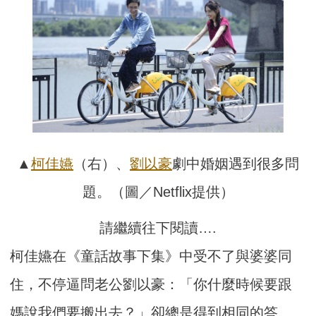
▲
柯佳嬿
（右）、
劉以豪
劇中婚姻遇到很多問
題。（圖／Netflix提供）
請繼續往下閱讀….
柯佳嬿在《童話故事下集》中受不了與婆婆同
住，不停逼問老公劉以豪：「你什麼時候要跟
媽說我們要搬出去？」卻總是得到相同的答