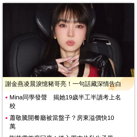
謝金燕凌晨淚憶豬哥亮！一句話藏深情告白
Mina同學發聲 揭她19歲半工半讀考上名
校
蕭敬騰開餐廳被當盤子？房東溢價快10
萬