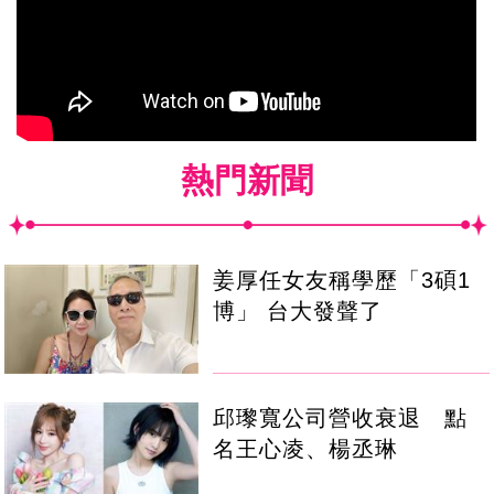
熱門新聞
姜厚任女友稱學歷「3碩1
博」 台大發聲了
邱瓈寬公司營收衰退 點
名王心凌、楊丞琳