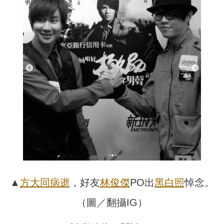
▲
方大同
病逝
，好友
林俊傑
PO出
黑白照
悼念。
（圖／翻攝IG）