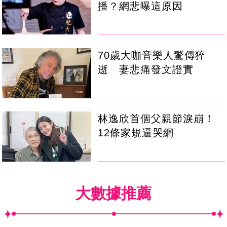
播？網悲曝這原因
70歲大咖音樂人驚傳猝
逝 妻悲痛發文證實
林逸欣首個父親節淚崩！
12條家規逼哭網
大數據推薦