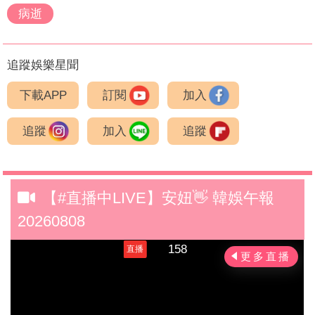
病逝
追蹤娛樂星聞
下載APP
訂閱
加入
追蹤
加入
追蹤
【#直播中LIVE】安妞👋 韓娛午報
20260808