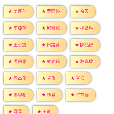
★
余天
★
姜厚任
★
曹雨婷
★
李亞萍
★
邱瓈寬
★
楊丞琳
★
王心凌
★
田路路
★
陳品妤
★
吳宗憲
★
林春銘
★
林逸欣
★
卓偉
★
宣云
★
周杰倫
★
林襄
★
潘瑋柏
★
許常德
★
霖霖
★
王凱