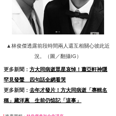
▲林俊傑透露前段時間兩人還互相關心彼此近
況。（圖／翻攝IG）
更多新聞：
方大同病逝眾星哀悼！蕭亞軒神隱
罕見發聲 四句話全網看哭
更多新聞：
去年才發片！方大同病逝「專輯名
稱」藏洋蔥 生前仍惦記「這事」