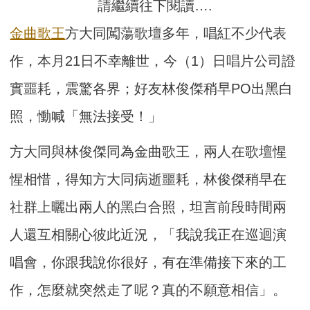
請繼續往下閱讀….
金曲歌王
方大同闖蕩歌壇多年，唱紅不少代表
作，本月21日不幸離世，今（1）日唱片公司證
實噩耗，震驚各界；好友林俊傑稍早PO出黑白
照，慟喊「無法接受！」
方大同與林俊傑同為金曲歌王，兩人在歌壇惺
惺相惜，得知方大同病逝噩耗，林俊傑稍早在
社群上曬出兩人的黑白合照，坦言前段時間兩
人還互相關心彼此近況，「我說我正在巡迴演
唱會，你跟我說你很好，有在準備接下來的工
作，怎麼就突然走了呢？真的不願意相信」。