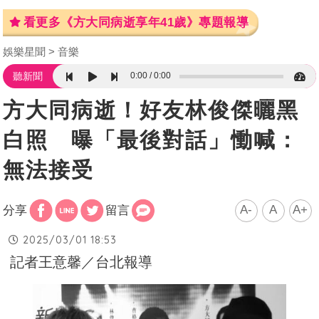
看更多《方大同病逝享年41歲》專題報導
娛樂星聞
音樂
0:00
0:00
聽新聞
方大同病逝！好友林俊傑曬黑
白照 曝「最後對話」慟喊：
無法接受
A-
A
A+
分享
留言
2025/03/01 18:53
記者王意馨／台北報導