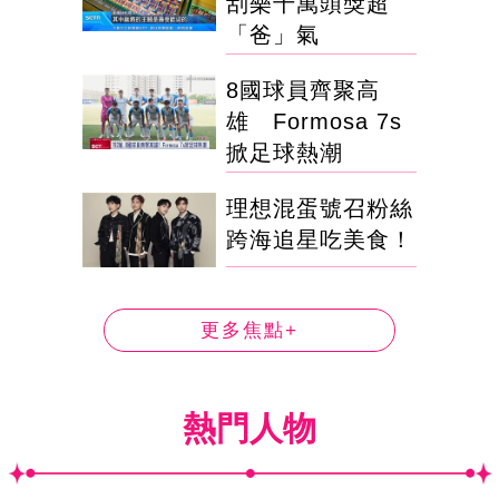
刮樂千萬頭獎超
「爸」氣
8國球員齊聚高
雄 Formosa 7s
掀足球熱潮
理想混蛋號召粉絲
跨海追星吃美食！
更多焦點+
熱門人物