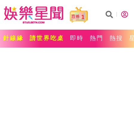
1
針線緣
請世界吃桌
即時
熱門
熱搜