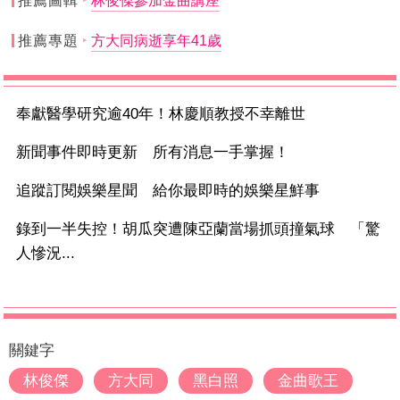
推薦圖輯
林俊傑參加金曲講座
推薦專題
方大同病逝享年41歲
奉獻醫學研究逾40年！林慶順教授不幸離世
新聞事件即時更新 所有消息一手掌握！
追蹤訂閱娛樂星聞 給你最即時的娛樂星鮮事
錄到一半失控！胡瓜突遭陳亞蘭當場抓頭撞氣球 「驚
人慘況...
關鍵字
林俊傑
方大同
黑白照
金曲歌王