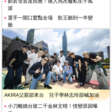
劉若雪首度回應！捲入周杰倫私生子風
波
選手一開口驚豔全場 歌王聽到一半變
臉
AKIRA父親節來台 兒子學林志玲甜喊加油
小刀離婚台玻二千金林文晴！情變原因曝