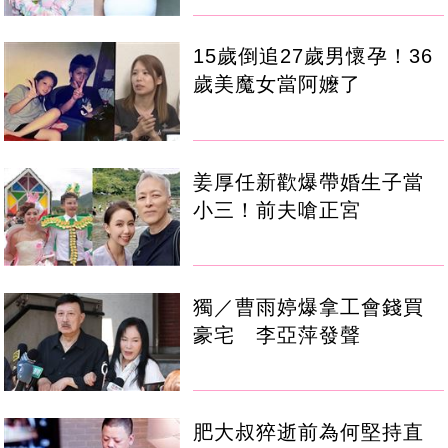
15歲倒追27歲男懷孕！36
歲美魔女當阿嬤了
姜厚任新歡爆帶婚生子當
小三！前夫嗆正宮
獨／曹雨婷爆拿工會錢買
豪宅 李亞萍發聲
肥大叔猝逝前為何堅持直