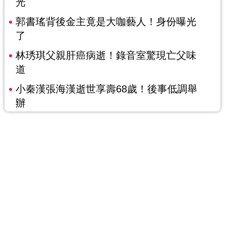
光
郭書瑤背後金主竟是大咖藝人！身份曝光
了
林琇琪父親肝癌病逝！錄音室驚現亡父味
道
小秦漢張海漢逝世享壽68歲！後事低調舉
辦