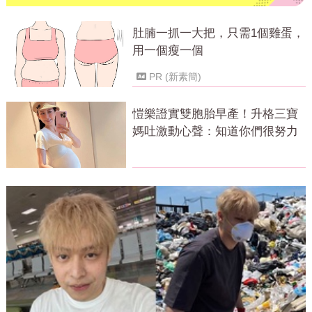
肚腩一抓一大把，只需1個雞蛋，
用一個瘦一個
PR (新素簡)
愷樂證實雙胞胎早產！升格三寶
媽吐激動心聲：知道你們很努力