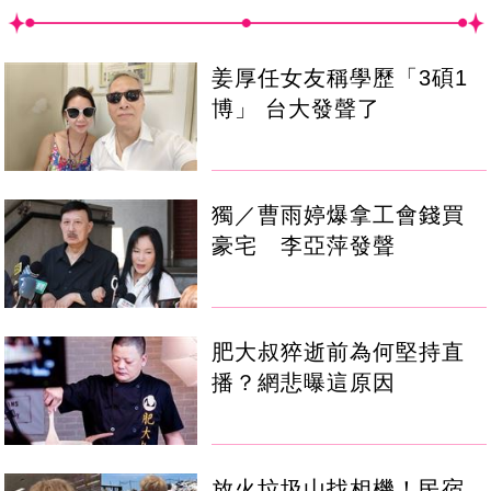
姜厚任女友稱學歷「3碩1
博」 台大發聲了
獨／曹雨婷爆拿工會錢買
豪宅 李亞萍發聲
肥大叔猝逝前為何堅持直
播？網悲曝這原因
放火垃圾山找相機！民宿