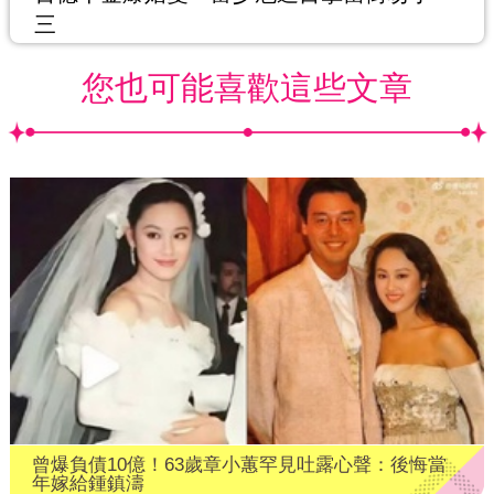
三
您也可能喜歡這些文章
曾爆負債10億！63歲章小蕙罕見吐露心聲：後悔當
年嫁給鍾鎮濤