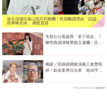
放火澎湖垃圾山找不到相機！民宿離譜理由「誤認
按摩棒丟掉」 網怒質疑
失智公公逛超商「拿了就走」！
陳明真崩潰報警親立遺囑：生命
無常
獨家／田路路開嗆演藝工會曹雨
婷！點名姜厚任出來 他16字回
應了
Recommended by