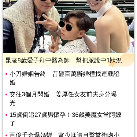
昆凌8歲愛子拜中醫為師 幫把脈說中1狀況
小刀婚姻告終 昔砸百萬辦婚禮找連戰證
婚
交往3個月閃婚 姜厚任女友前夫身分曝
光
15歲倒追27歲男懷孕！36歲美魔女當阿嬤
了
百億千金爆婚變 富少尪遭目擊當街吻小