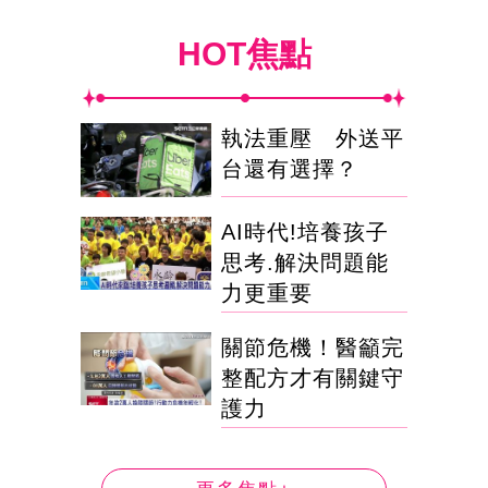
HOT焦點
執法重壓 外送平
台還有選擇？
AI時代!培養孩子
思考.解決問題能
力更重要
關節危機！醫籲完
整配方才有關鍵守
護力