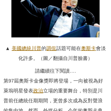
▲
美國總統
川普
的
調侃
話題可能在
奧斯卡
會淡
化許多。（圖／翻攝自川普臉書）
請繼續往下閱讀….
第97屆奧斯卡金像獎即將登場，一向被視為好
萊塢明星發表
政治
立場的重要舞台，特別是川
普前任總統任期期間，更曾多次成為反對聲浪
的集中地。然而，外媒分析，今年的奧斯卡典