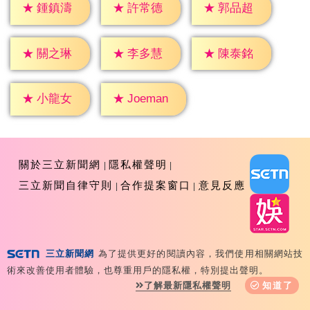
★
鍾鎮濤
★
許常德
★
郭品超
★
關之琳
★
李多慧
★
陳泰銘
★
小龍女
★
Joeman
關於三立新聞網
隱私權聲明
三立新聞自律守則
合作提案窗口
意見反應
三立新聞網
為了提供更好的閱讀內容，我們使用相關網站技
Copyright ©2026 Sanlih E-Television All Rights
術來改善使用者體驗，也尊重用戶的隱私權，特別提出聲明。
Reserved 版權所有 盜用必究 台北市內湖區舊宗路一段159
了解最新隱私權聲明
知道了
號 02-8792-8888