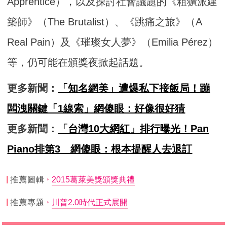
Apprentice），以及探討社會議題的《粗獷派建
築師》（The Brutalist）、《跳痛之旅》（A
Real Pain）及《璀璨女人夢》（Emilia Pérez）
等，仍可能在頒獎夜掀起話題。
更多新聞：
「知名網美」遭爆私下接飯局！蹦
闆洩關鍵「1線索」網傻眼：好像很好猜
更多新聞：
「台灣10大網紅」排行曝光！Pan
Piano排第3 網傻眼：根本提醒人去退訂
推薦圖輯
2015葛萊美獎頒獎典禮
推薦專題
川普2.0時代正式展開