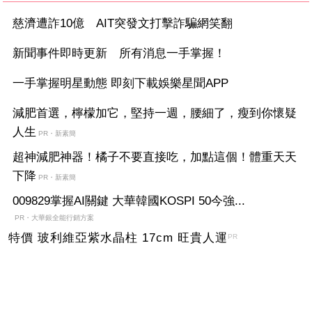
慈濟遭詐10億 AIT突發文打擊詐騙網笑翻
新聞事件即時更新 所有消息一手掌握！
一手掌握明星動態 即刻下載娛樂星聞APP
減肥首選，檸檬加它，堅持一週，腰細了，瘦到你懷疑
人生
PR・新素簡
超神減肥神器！橘子不要直接吃，加點這個！體重天天
下降
PR・新素簡
009829掌握AI關鍵 大華韓國KOSPI 50今強...
PR・大華銀全能行銷方案
特價 玻利維亞紫水晶柱 17cm 旺貴人運
PR