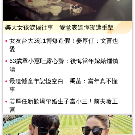
樂天女孩淚揭往事 愛意表達障礙遭重擊
女友台大3碩1博爆造假！姜厚任：文盲也
愛
63歲章小蕙吐露心聲：後悔當年嫁給鍾鎮
濤
最遺憾童年記憶空白 禹菡：當年真不懂
事
姜厚任新歡爆帶婚生子當小三！前夫嗆正
宮