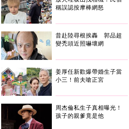
稱誤認按摩棒網怒
昔赴陸尋根挨轟 郭品超
變禿頭近照嚇壞網
姜厚任新歡爆帶婚生子當
小三！前夫嗆正宮
周杰倫私生子真相曝光！
孩子的親爹竟是他