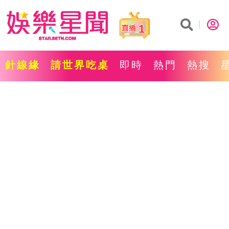
1
針線緣
請世界吃桌
即時
熱門
熱搜