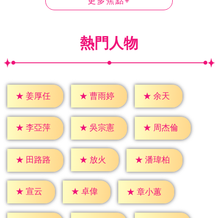
更多焦點+
熱門人物
★
余天
★
姜厚任
★
曹雨婷
★
李亞萍
★
吳宗憲
★
周杰倫
★
放火
★
田路路
★
潘瑋柏
★
宣云
★
卓偉
★
章小蕙