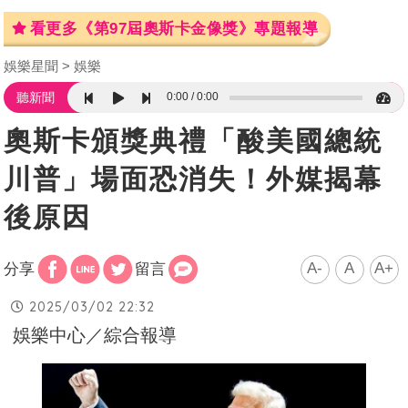
看更多《第97屆奧斯卡金像獎》專題報導
娛樂星聞
娛樂
0:00
0:00
聽新聞
奧斯卡頒獎典禮「酸美國總統
川普」場面恐消失！外媒揭幕
後原因
A-
A
A+
分享
留言
2025/03/02 22:32
娛樂中心／綜合報導