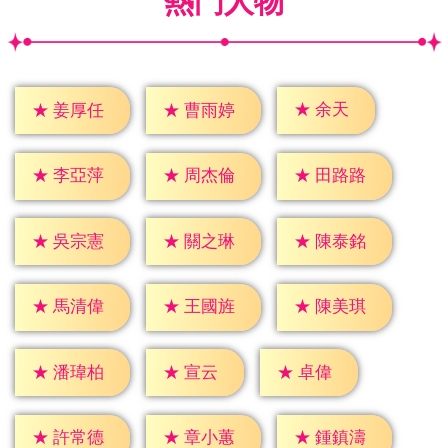
熱門人物
★
余天
★
姜厚任
★
曹雨婷
★
李亞萍
★
周杰倫
★
田路路
★
吳宗憲
★
關之琳
★
陳泰銘
★
馬清偉
★
王國旌
★
陳美琪
★
宣云
★
卓偉
★
潘瑋柏
★
許常德
★
章小蕙
★
鍾鎮濤