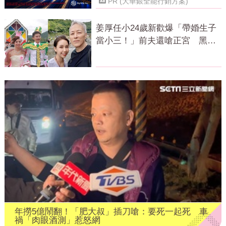
PR (大華銀全能行銷方案)
姜厚任小24歲新歡爆「帶婚生子
當小三！」前夫還嗆正宮 黑歷
史曝光
年撈5億鬧翻！「肥大叔」插刀嗆：要死一起死 車
禍「肉眼酒測」惹怒網