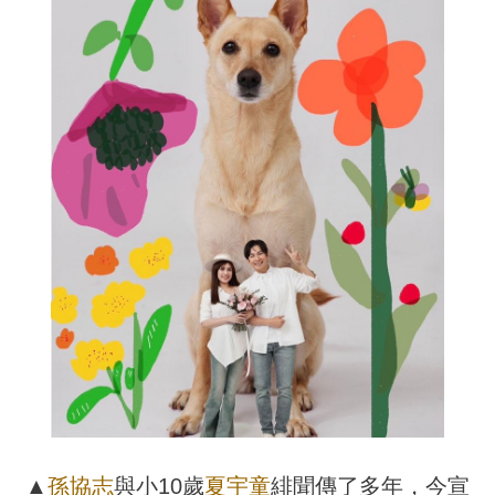
▲
孫協志
與小10歲
夏宇童
緋聞傳了多年，今宣