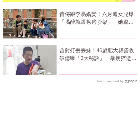
昔傳跟李易婚變！六月遭女兒爆
「喝醉就跟爸爸吵架」 她尷尬
全認了
曾對打丟丟妹！46歲肥大叔營收
破億曝「3大秘訣」 暴瘦猝逝震
撼全網
Recommended by