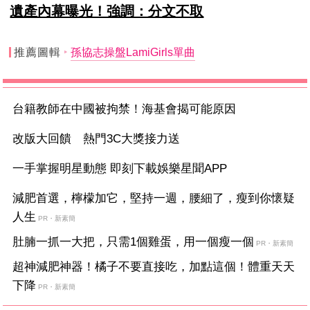
遺產內幕曝光！強調：分文不取
推薦圖輯
孫協志操盤LamiGirls單曲
台籍教師在中國被拘禁！海基會揭可能原因
改版大回饋 熱門3C大獎接力送
一手掌握明星動態 即刻下載娛樂星聞APP
減肥首選，檸檬加它，堅持一週，腰細了，瘦到你懷疑
人生
PR・新素簡
肚腩一抓一大把，只需1個雞蛋，用一個瘦一個
PR・新素簡
超神減肥神器！橘子不要直接吃，加點這個！體重天天
下降
PR・新素簡