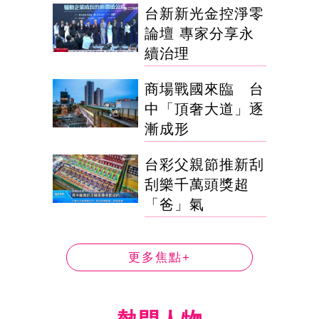
台新新光金控淨零
論壇 專家分享永
續治理
商場戰國來臨 台
中「頂奢大道」逐
漸成形
台彩父親節推新刮
刮樂千萬頭獎超
「爸」氣
更多焦點+