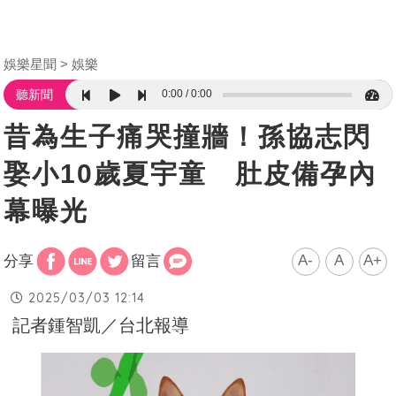
娛樂星聞
娛樂
0:00
0:00
聽新聞
昔為生子痛哭撞牆！孫協志閃
娶小10歲夏宇童 肚皮備孕內
幕曝光
A-
A
A+
分享
留言
2025/03/03 12:14
記者鍾智凱／台北報導