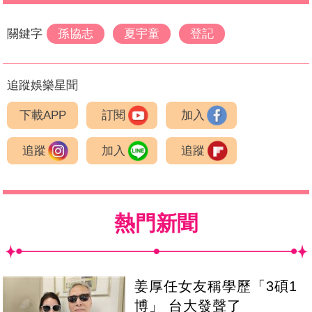
關鍵字
孫協志
夏宇童
登記
追蹤娛樂星聞
下載APP
訂閱
加入
追蹤
加入
追蹤
熱門新聞
姜厚任女友稱學歷「3碩1
博」 台大發聲了