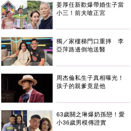
姜厚任新歡爆帶婚生子當
小三！前夫嗆正宮
獨／家樓梯門口重摔 李
亞萍路邊倒地送醫
周杰倫私生子真相曝光！
孩子的親爹竟是他
63歲關之琳爆奶孫戀！愛
小36歲男模傳證實