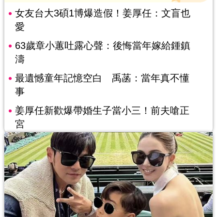
女友台大3碩1博爆造假！姜厚任：文盲也
愛
63歲章小蕙吐露心聲：後悔當年嫁給鍾鎮
濤
最遺憾童年記憶空白 禹菡：當年真不懂
事
姜厚任新歡爆帶婚生子當小三！前夫嗆正
宮