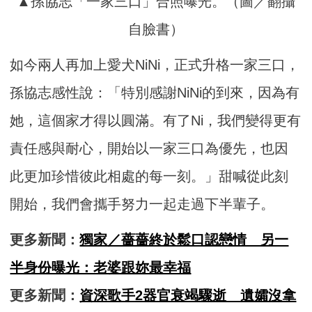
▲孫協志「一家三口」合照曝光。（圖／翻攝
自臉書）
如今兩人再加上愛犬NiNi，正式升格一家三口，
孫協志感性說：「特別感謝NiNi的到來，因為有
她，這個家才得以圓滿。有了Ni，我們變得更有
責任感與耐心，開始以一家三口為優先，也因
此更加珍惜彼此相處的每一刻。」甜喊從此刻
開始，我們會攜手努力一起走過下半輩子。
更多新聞：
獨家／薔薔終於鬆口認戀情 另一
半身份曝光：老婆跟妳最幸福
更多新聞：
資深歌手2器官衰竭驟逝 遺孀沒拿