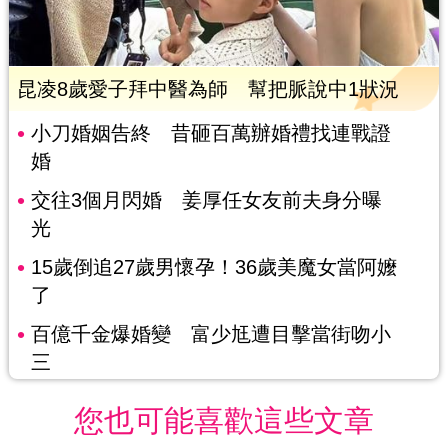
昆凌8歲愛子拜中醫為師 幫把脈說中1狀況
小刀婚姻告終 昔砸百萬辦婚禮找連戰證
婚
交往3個月閃婚 姜厚任女友前夫身分曝
光
15歲倒追27歲男懷孕！36歲美魔女當阿嬤
了
百億千金爆婚變 富少尪遭目擊當街吻小
三
您也可能喜歡這些文章