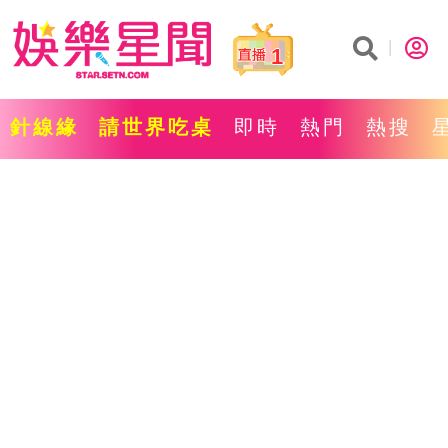
1
針線緣
請世界吃桌
即時
熱門
熱搜