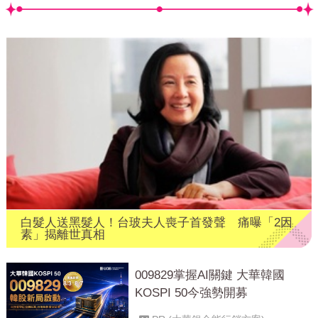
白髮人送黑髮人！台玻夫人喪子首發聲 痛曝「2因
素」揭離世真相
009829掌握AI關鍵 大華韓國
KOSPI 50今強勢開募