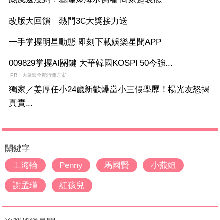
改版大回饋 熱門3C大獎接力送
一手掌握明星動態 即刻下載娛樂星聞APP
009829掌握AI關鍵 大華韓國KOSPI 50今強...
PR・大華銀全能行銷方案
獨家／姜厚任小24歲新歡爆當小三假學歷！楊光友怒揭
真實...
關鍵字
王海輪
Penny
馬國賢
小燕姐
謝孟瑾
紅孩兒