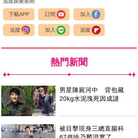
追蹤娛樂星聞
下載APP
訂閱
加入
追蹤
加入
追蹤
熱門新聞
男星陳屍河中 背包藏
20kg水泥塊死因成謎
被目擊現身三總直腸科
67歲徐乃麟證實了