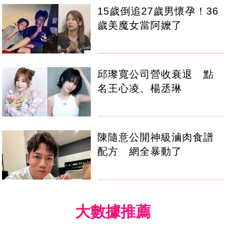
15歲倒追27歲男懷孕！36
歲美魔女當阿嬤了
邱瓈寬公司營收衰退 點
名王心凌、楊丞琳
陳隨意公開神級滷肉食譜
配方 網全暴動了
大數據推薦