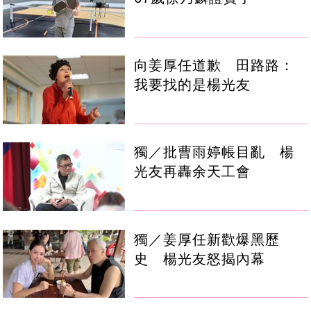
向姜厚任道歉 田路路：
我要找的是楊光友
獨／批曹雨婷帳目亂 楊
光友再轟余天工會
獨／姜厚任新歡爆黑歷
史 楊光友怒揭內幕