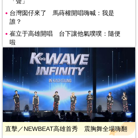
「聲」
台灣囡仔來了 馬蒔權開唱嗨喊：我是
誰？
崔立于高雄開唱 台下讓他氣噗噗：隨便
啦
直擊／NEWBEAT高雄首秀 震胸舞全場嗨翻