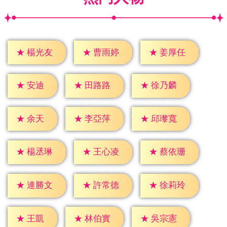
★
楊光友
★
曹雨婷
★
姜厚任
★
安迪
★
田路路
★
徐乃麟
★
余天
★
李亞萍
★
邱瓈寬
★
楊丞琳
★
王心凌
★
蔡依珊
★
連勝文
★
許常德
★
徐莉玲
★
王凱
★
林伯實
★
吳宗憲