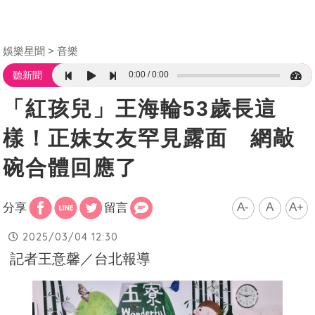
娛樂星聞
音樂
0:00
0:00
聽新聞
「紅孩兒」王海輪53歲長這
樣！正妹女友罕見露面 網敲
碗合體回應了
A-
A
A+
分享
留言
2025/03/04 12:30
記者王意馨／台北報導