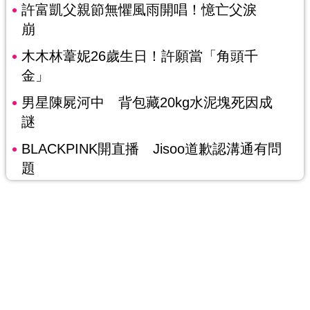
許富凱父親節無懼風雨開唱！憶亡父淚
崩
木木林葦妮26歲生日！許願當「角頭千
金」
男星陳屍河中 背包藏20kg水泥塊死因成
謎
BLACKPINK開直播 Jisoo道歉認溝通有問
題