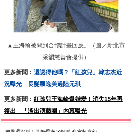
▲王海輪被問到合體計畫回應。（圖／新北市
采韻慈善會提供）
更多新聞：
還認得他嗎？「紅孩兒」韓志杰近
況曝光 長髮飄逸美過陸元琪
更多新聞：
紅孩兒王海輪爆婚變！消失15年再
復出 「淡出演藝圈」內幕曝光
颱風還沒到！基隆爆海水倒灌 商家超哀怨