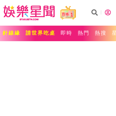
1
針線緣
請世界吃桌
即時
熱門
熱搜