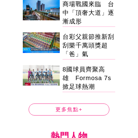
商場戰國來臨 台
中「頂奢大道」逐
漸成形
台彩父親節推新刮
刮樂千萬頭獎超
「爸」氣
8國球員齊聚高
雄 Formosa 7s
掀足球熱潮
更多焦點+
熱門人物