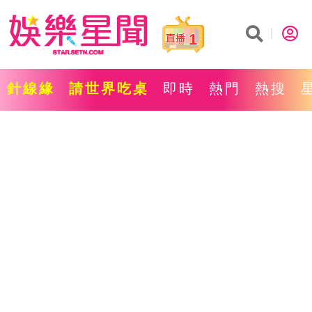
1
針線緣
請世界吃桌
即時
熱門
熱搜