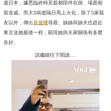
逝日本，據悉臨終時至親都陪伴在側，場面相
當哀戚。而大S病逝隔日馬上火化，除了S家親
友以外，傳出
具俊曄
母親、姊姊與姊夫也趕赴
東京送她最後一程，顯現她與夫家關係有多麼
良好。
請繼續往下閱讀….