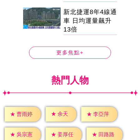
新北捷運8年4線通
車 日均運量飆升
13倍
更多焦點+
熱門人物
★
余天
★
曹雨婷
★
李亞萍
★
吳宗憲
★
姜厚任
★
田路路