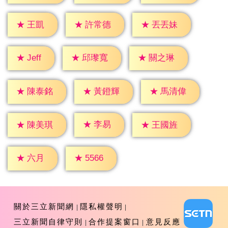
★
王凱
★
許常德
★
丟丟妹
★
Jeff
★
邱瓈寬
★
關之琳
★
陳泰銘
★
黃鐙輝
★
馬清偉
★
李易
★
陳美琪
★
王國旌
★
六月
★
5566
關於三立新聞網
隱私權聲明
三立新聞自律守則
合作提案窗口
意見反應