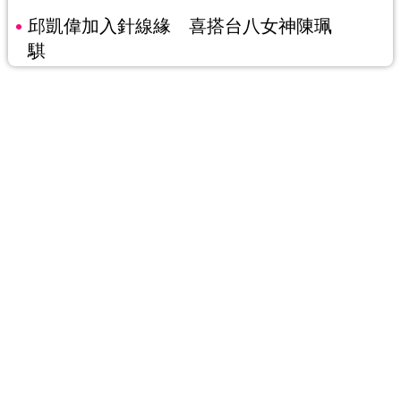
邱凱偉加入針線緣 喜搭台八女神陳珮
騏