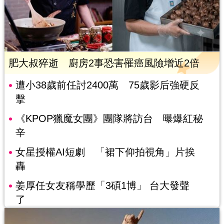
肥大叔猝逝 廚房2事恐害罹癌風險增近2倍
遭小38歲前任討2400萬 75歲影后強硬反
擊
《KPOP獵魔女團》團隊將訪台 曝爆紅秘
辛
女星授權AI短劇 「裙下仰拍視角」片挨
轟
姜厚任女友稱學歷「3碩1博」 台大發聲
了