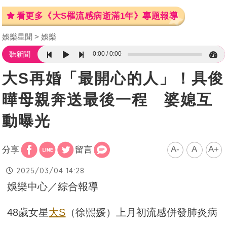
看更多《大S罹流感病逝滿1年》專題報導
娛樂星聞
娛樂
0:00
0:00
聽新聞
大S再婚「最開心的人」！具俊
曄母親奔送最後一程 婆媳互
動曝光
A-
A
A+
分享
留言
2025/03/04 14:28
娛樂中心／綜合報導
48歲女星
大S
（徐熙媛）上月初流感併發肺炎病