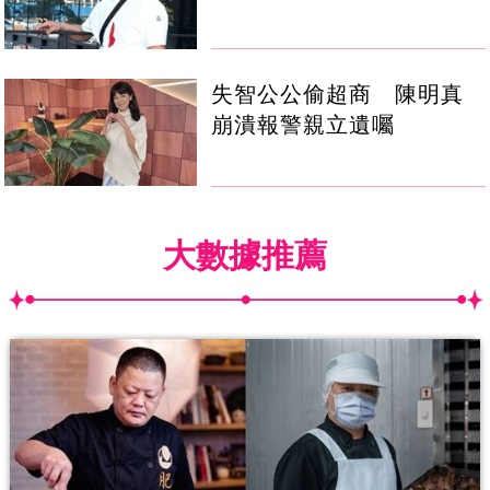
失智公公偷超商 陳明真
崩潰報警親立遺囑
大數據推薦