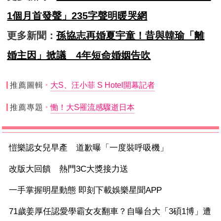
1個月首發聲」235字聲明暖哭網
更多新聞：
孫協志再婚夏宇童！昔與韓瑜「離
婚主因」掀議 4年短命婚姻告吹
推薦圖輯
大S、汪小菲 S Hotel開幕記者
推薦專題
慟！大S罹流感驟逝日本
愷樂認女兒早產 道歉曝「一度裝呼吸機」
改版大回饋 熱門3C大獎接力送
一手掌握明星動態 即刻下載娛樂星聞APP
71歲姜厚任認愛學霸女友翻車？自曝台大「3碩1博」遭