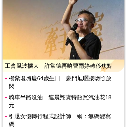
工會風波擴大 許常德再嗆曹雨婷轉移焦點
楊紫瓊嗨慶64歲生日 豪門尪曬接吻照放
閃
騎車半路沒油 連晨翔寶特瓶買汽油花18
元
引退女優轉行程式設計師 網：無碼變寫
碼