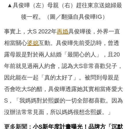
▲具俊曄（左）母親（右）趕往東京送媳婦最
後一程。（圖／翻攝自具俊曄IG）
事實上，大S 2022年
再婚
具俊曄後，外界一直
相當關心
婆媳
互動。具俊曄先前受訪時，曾透
露母親是對於兩人結婚「最開心的人」，且20
年前就見過兩人約會，認為大S非常喜歡兒子，
因此能在一起「真的太好了」。被問到母親是
否會吃大S的醋，具俊曄透露她其實相當疼愛大
S，「我媽媽對於熙媛的一切全部都喜歡。因為
沒辦法常常見面，所以媽媽很想念熙媛。」
更多新聞：
小S新年度計畫曝光！品牌方「沉默