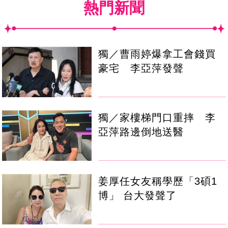
熱門新聞
獨／曹雨婷爆拿工會錢買
豪宅 李亞萍發聲
獨／家樓梯門口重摔 李
亞萍路邊倒地送醫
姜厚任女友稱學歷「3碩1
博」 台大發聲了