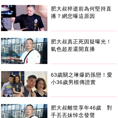
肥大叔猝逝前為何堅持直
播？網悲曝這原因
肥大叔真正死因疑曝光！
氣色超差還開直播
63歲關之琳爆奶孫戀！愛
小36歲男模傳證實
肥大叔離世享年46歲 對
手丟丟妹悼念發聲