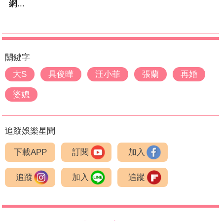
網...
關鍵字
大S
具俊曄
汪小菲
張蘭
再婚
婆媳
追蹤娛樂星聞
下載APP
訂閱
加入
追蹤
加入
追蹤