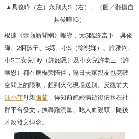
▲具俊曄（左）永別大S（右）。（圖／翻攝自
具俊曄IG）
根據《壹蘋新聞網》報導，大S臨終當下，具俊
曄、2個孩子、S媽、小S（徐熙娣）、許雅鈞、
小S二女兒Lily（許韶恩）及小女兒許老三（許
曦恩）都在病榻旁陪伴，隔日夫家親友也突破
空間上的限制，趕到火化現場送別。反觀前夫
汪小菲
母親
張蘭
，得知前媳婦病逝後依舊在社
群平台發文，挨轟蹭流量、吃人血饅頭，隨後
才改發文悼念。