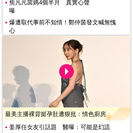
焦凡凡當媽4個半月 真實心聲
曝
爆遭取代事前不知情！鄭仲茵發文喊無愧
心
最美主播裸背挺孕肚遭狠批：情色廚房
姜厚任女友引話題 醫曝：可能是幻謊