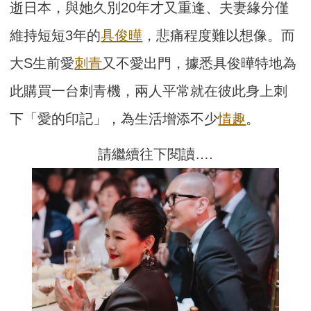
逝日本，與她久別20年才又重逢、夫妻緣分僅
維持短短3年的
具俊曄
，悲痛程度難以想像。而
大S生前愛
刺青
又不愛出門，據悉具俊曄特地為
此購買一台刺青機，兩人平常就在彼此身上刺
下「愛的印記」，為生活增添不少
情趣
。
請繼續往下閱讀….