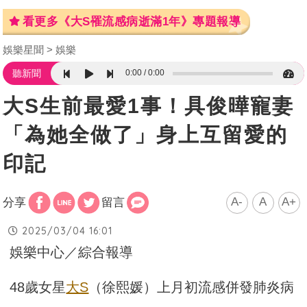
看更多《大S罹流感病逝滿1年》專題報導
娛樂星聞
娛樂
0:00
0:00
聽新聞
大S生前最愛1事！具俊曄寵妻
「為她全做了」身上互留愛的
印記
A-
A
A+
分享
留言
2025/03/04 16:01
娛樂中心／綜合報導
48歲女星
大S
（徐熙媛）上月初流感併發肺炎病