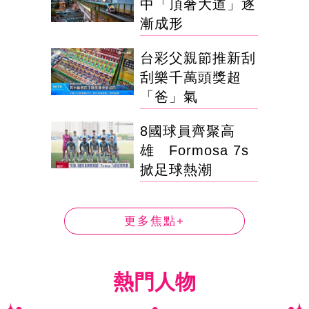
中「頂奢大道」逐
漸成形
台彩父親節推新刮
刮樂千萬頭獎超
「爸」氣
8國球員齊聚高
雄 Formosa 7s
掀足球熱潮
更多焦點+
熱門人物