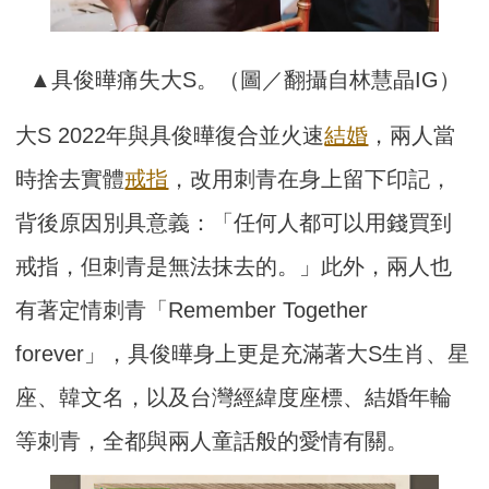
▲具俊曄痛失大S。（圖／翻攝自林慧晶IG）
大S 2022年與具俊曄復合並火速
結婚
，兩人當
時捨去實體
戒指
，改用刺青在身上留下印記，
背後原因別具意義：「任何人都可以用錢買到
戒指，但刺青是無法抹去的。」此外，兩人也
有著定情刺青「Remember Together
forever」，具俊曄身上更是充滿著大S生肖、星
座、韓文名，以及台灣經緯度座標、結婚年輪
等刺青，全都與兩人童話般的愛情有關。