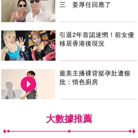
三 姜厚任回應了
引退2年首認迷惘！前女優
移居香港後現況
最美主播裸背挺孕肚遭狠
批：情色廚房
大數據推薦