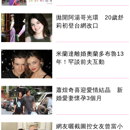
拋開阿湯哥光環 20歲舒
莉初登台網改口
米蘭達離婚奧蘭多布魯13
年！罕談前夫互動
蕭煌奇喜迎愛情結晶 新
婚愛妻懷孕3個月
網友曬截圖控女友曾當小