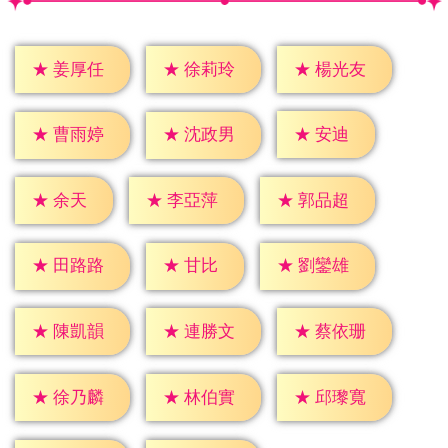
★
姜厚任
★
徐莉玲
★
楊光友
★
安迪
★
曹雨婷
★
沈政男
★
余天
★
李亞萍
★
郭品超
★
甘比
★
田路路
★
劉鑾雄
★
陳凱韻
★
連勝文
★
蔡依珊
★
徐乃麟
★
林伯實
★
邱瓈寬