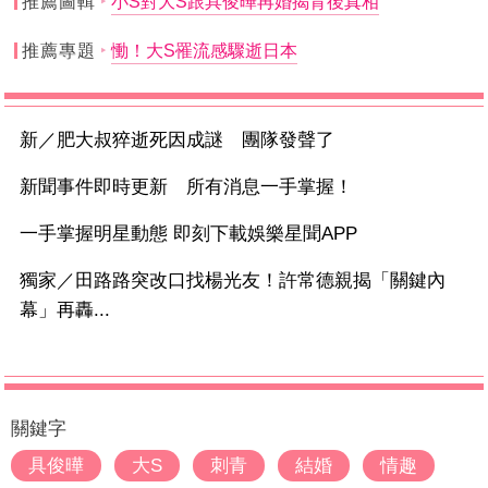
推薦圖輯
小S對大S跟具俊曄再婚揭背後真相
推薦專題
慟！大S罹流感驟逝日本
新／肥大叔猝逝死因成謎 團隊發聲了
新聞事件即時更新 所有消息一手掌握！
一手掌握明星動態 即刻下載娛樂星聞APP
獨家／田路路突改口找楊光友！許常德親揭「關鍵內
幕」再轟...
關鍵字
具俊曄
大S
刺青
結婚
情趣