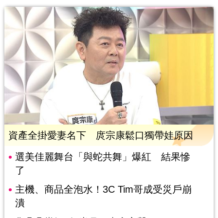
資產全掛愛妻名下 庹宗康鬆口獨帶娃原因
選美佳麗舞台「與蛇共舞」爆紅 結果慘
了
主機、商品全泡水！3C Tim哥成受災戶崩
潰