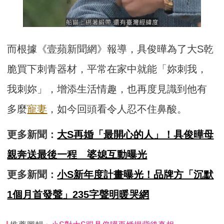
而根據《壹蘋新聞網》報導，具俊曄為了大S乾
脆買下刺青器材，平常在家中就能「妳刺我，
我刺妳」，增添生活情趣，也再度見識到他有
多麼
寵妻
，如今回頭看令人忍不住鼻酸。
更多新聞：
大S再婚「最開心的人」！具俊曄母
親奔送最後一程 婆媳互動曝光
更多新聞：
小S新年度計畫曝光！品牌方「沉默
1個月首發聲」235字聲明暖哭網