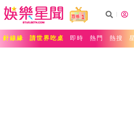
1
針線緣
請世界吃桌
即時
熱門
熱搜