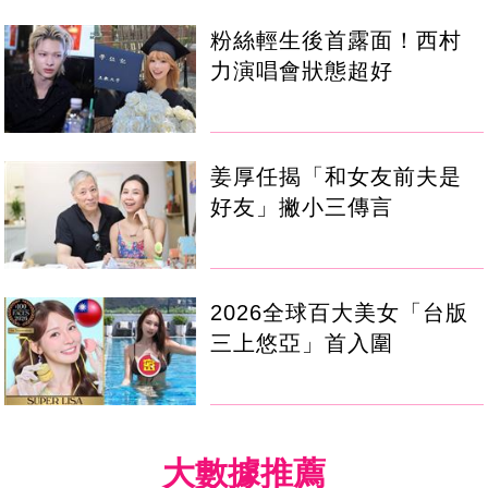
粉絲輕生後首露面！西村
力演唱會狀態超好
姜厚任揭「和女友前夫是
好友」撇小三傳言
2026全球百大美女「台版
三上悠亞」首入圍
大數據推薦