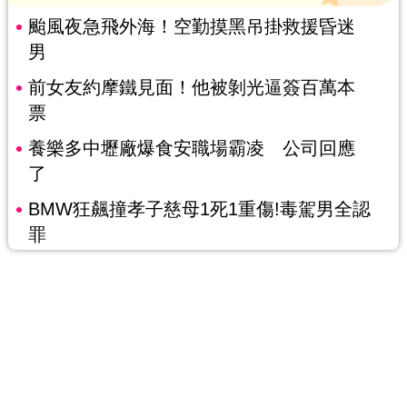
颱風夜急飛外海！空勤摸黑吊掛救援昏迷
男
前女友約摩鐵見面！他被剝光逼簽百萬本
票
養樂多中壢廠爆食安職場霸凌 公司回應
了
BMW狂飆撞孝子慈母1死1重傷!毒駕男全認
罪