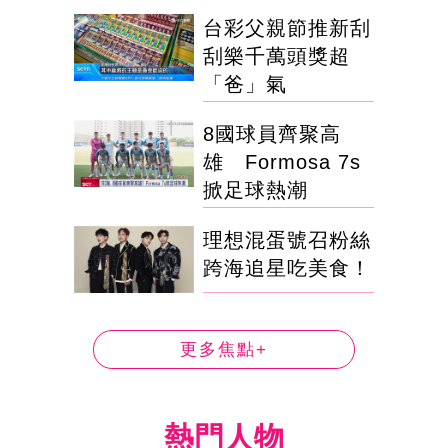
台彩父親節推新刮
刮樂千萬頭獎超
「爸」氣
8國球員齊聚高
雄 Formosa 7s
掀足球熱潮
理想混蛋號召粉絲
跨海追星吃美食！
更多焦點+
熱門人物