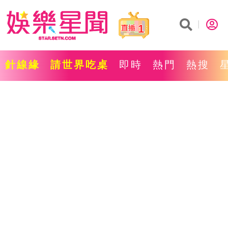
1
針線緣
請世界吃桌
即時
熱門
熱搜