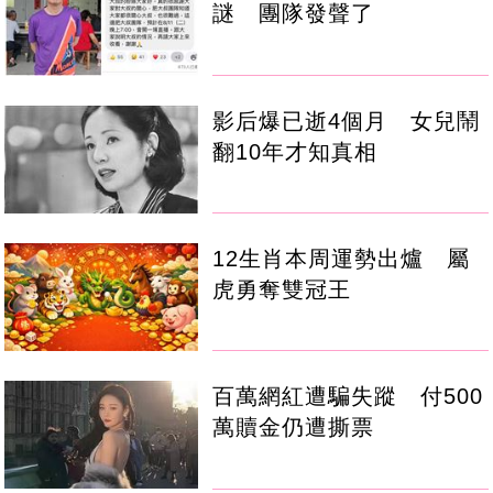
謎 團隊發聲了
影后爆已逝4個月 女兒鬧
翻10年才知真相
12生肖本周運勢出爐 屬
虎勇奪雙冠王
百萬網紅遭騙失蹤 付500
萬贖金仍遭撕票