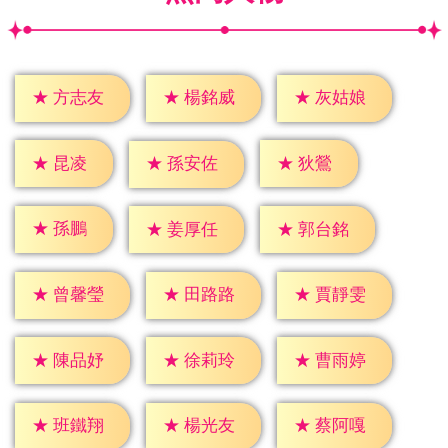
★
方志友
★
楊銘威
★
灰姑娘
★
昆凌
★
狄鶯
★
孫安佐
★
孫鵬
★
姜厚任
★
郭台銘
★
曾馨瑩
★
田路路
★
賈靜雯
★
陳品妤
★
徐莉玲
★
曹雨婷
★
班鐵翔
★
楊光友
★
蔡阿嘎