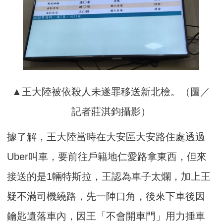
▲王大陸被依殺人未遂罪移送新北檢。（圖／
記者莊淇鈞攝影）
據了解，王大陸當時在大安區大安路住處透過
Uber叫車，要前往戶籍地仁愛路拿東西，但來
接送的是1輛特斯拉，王認為車子太爛，加上王
疑不滿司機繞路，先一陣口角，後來下車後因
鑰匙遺落車內，因王「不會開車門」用力捶車