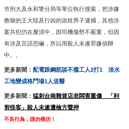
市刑大及永和警分局等單位執行搜索，把涉嫌
教唆的王大陸及行凶的游姓男子逮捕，其他涉
案共犯仍在釐清中，因司機傷勢不嚴重，但因
有涉及言語恐嚇，所以用殺人未遂罪嫌偵辦
中。。
更多新聞：
配電跟鋼筋談不攏工人2打1 淡水
工地變成格鬥場1人送醫
更多新聞：
猛刺台南雜貨店老闆害重傷 「利
剪怪客」殺人未遂遭檢方聲押
不良行為，請勿模仿！