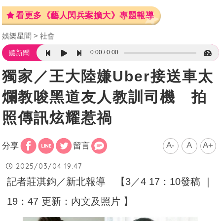
看更多《藝人閃兵案擴大》專題報導
娛樂星聞
社會
0:00
0:00
聽新聞
獨家／王大陸嫌Uber接送車太
爛教唆黑道友人教訓司機 拍
照傳訊炫耀惹禍
A-
A
A+
分享
留言
2025/03/04 19:47
記者莊淇鈞／新北報導 【3／4 17：10發稿 ｜
19：47 更新：內文及照片 】