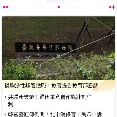
摸胸涉性騷遭撤職！教官提告教育部勝訴
共諜產業鏈！退伍軍竟賣作戰計劃牟
利
韓國藝匠傳倒閉！北市消保官：民眾申訴