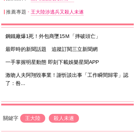
推薦專題
王大陸涉逃兵又殺人未遂
鋼鐵廠爆1死！外包商墜15Ｍ「摔破頭亡」
最即時的新聞話題 追蹤訂閱三立新聞網
一手掌握明星動態 即刻下載娛樂星聞APP
激吻人夫阿翔毀事業！謝忻談出事「工作瞬間歸零」認
了：咎...
關鍵字
王大陸
殺人未遂