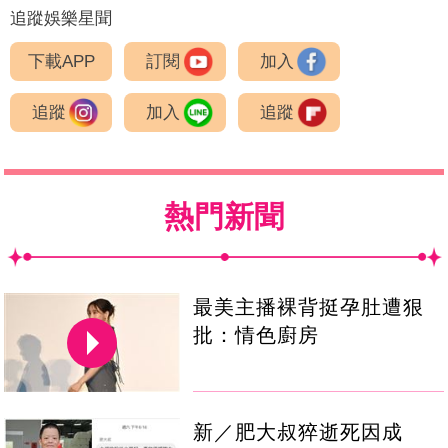
追蹤娛樂星聞
下載APP
訂閱
加入
追蹤
加入
追蹤
熱門新聞
最美主播裸背挺孕肚遭狠
批：情色廚房
新／肥大叔猝逝死因成