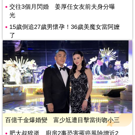
交往3個月閃婚 姜厚任女友前夫身分曝
光
15歲倒追27歲男懷孕！36歲美魔女當阿嬤
了
百億千金爆婚變 富少尪遭目擊當街吻小三
肥大叔猝逝 廚房2事恐害罹癌風險增近2