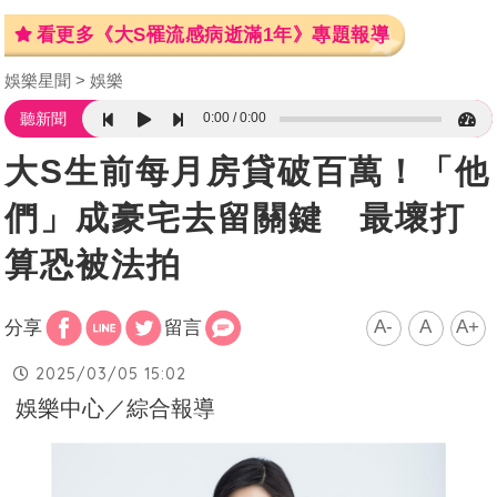
看更多《大S罹流感病逝滿1年》專題報導
娛樂星聞
娛樂
0:00
0:00
聽新聞
大S生前每月房貸破百萬！「他
們」成豪宅去留關鍵 最壞打
算恐被法拍
A-
A
A+
分享
留言
2025/03/05 15:02
娛樂中心／綜合報導