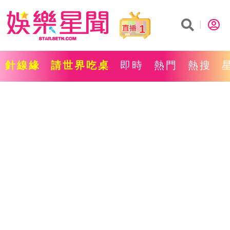
1
針線緣
請世界吃桌
即時
熱門
熱搜