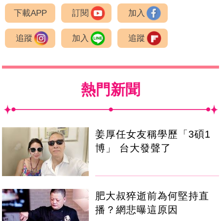
下載APP
訂閱
加入
追蹤
加入
追蹤
熱門新聞
姜厚任女友稱學歷「3碩1
博」 台大發聲了
肥大叔猝逝前為何堅持直
播？網悲曝這原因