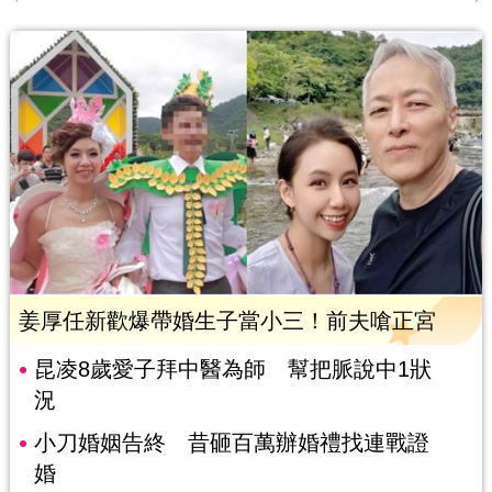
姜厚任新歡爆帶婚生子當小三！前夫嗆正宮
昆凌8歲愛子拜中醫為師 幫把脈說中1狀
況
小刀婚姻告終 昔砸百萬辦婚禮找連戰證
婚