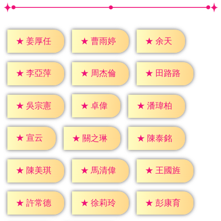
★
余天
★
姜厚任
★
曹雨婷
★
李亞萍
★
周杰倫
★
田路路
★
卓偉
★
吳宗憲
★
潘瑋柏
★
宣云
★
關之琳
★
陳泰銘
★
陳美琪
★
馬清偉
★
王國旌
★
許常德
★
徐莉玲
★
彭康育