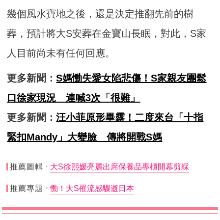
幾個風水寶地之後，還是決定推翻先前的樹
葬，預計將大S安葬在金寶山長眠，對此，S家
人目前尚未有任何回應。
更多新聞：
S媽慟失愛女陷悲傷！S家親友團鬆
口徐家現況 連喊3次「很難」
更多新聞：
汪小菲原形畢露！二度來台「十指
緊扣Mandy」大變臉 傳將開戰S媽
推薦圖輯
大S徐熙媛亮麗出席保養品專櫃開幕剪綵
推薦專題
慟！大S罹流感驟逝日本