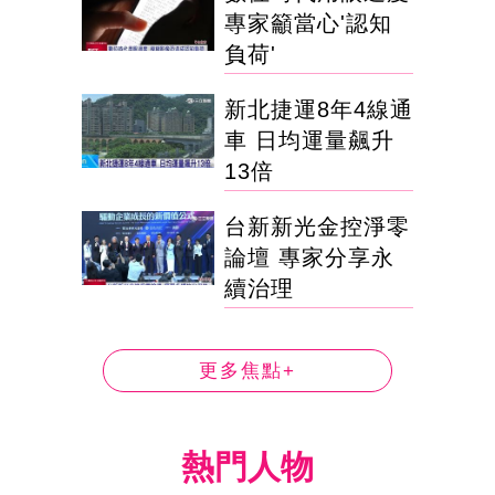
專家籲當心'認知
負荷'
新北捷運8年4線通
車 日均運量飆升
13倍
台新新光金控淨零
論壇 專家分享永
續治理
更多焦點+
熱門人物