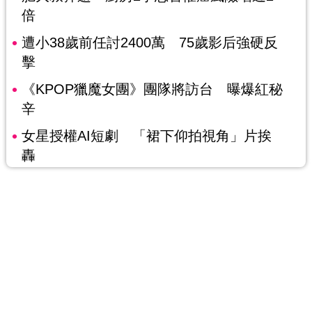
倍
遭小38歲前任討2400萬 75歲影后強硬反
擊
《KPOP獵魔女團》團隊將訪台 曝爆紅秘
辛
女星授權AI短劇 「裙下仰拍視角」片挨
轟