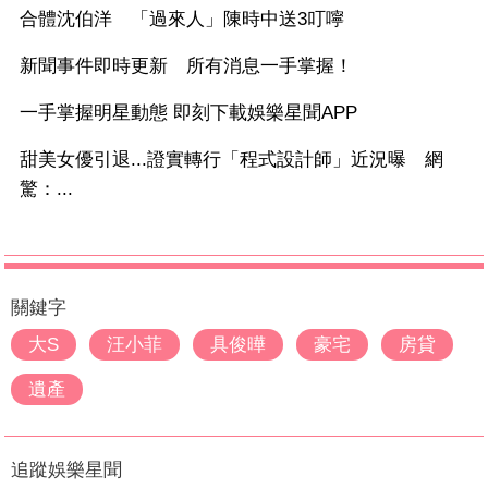
合體沈伯洋 「過來人」陳時中送3叮嚀
新聞事件即時更新 所有消息一手掌握！
一手掌握明星動態 即刻下載娛樂星聞APP
甜美女優引退...證實轉行「程式設計師」近況曝 網
驚：...
關鍵字
大S
汪小菲
具俊曄
豪宅
房貸
遺產
追蹤娛樂星聞