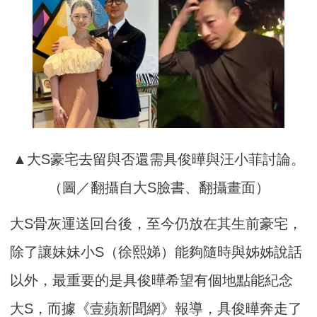
▲大S豪宅去留與否還需具俊曄與汪小菲討論。
（圖／翻攝自大S臉書、翻攝畫面）
大S骨灰運送回台後，至今仍放在其生前豪宅，
除了讓妹妹小S（徐熙娣）能夠隨時與姊姊說話
以外，最重要的是具俊曄希望有個地點能紀念
大S，而據《壹蘋新聞網》報導，具俊曄奔走了