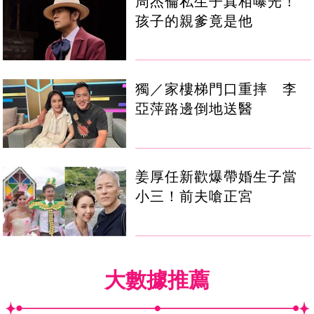
周杰倫私生子真相曝光！
孩子的親爹竟是他
獨／家樓梯門口重摔 李
亞萍路邊倒地送醫
姜厚任新歡爆帶婚生子當
小三！前夫嗆正宮
大數據推薦