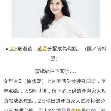
▲
大S
病逝後，
遺產
分配成為焦點。（圖／資料
照）
請繼續往下閱讀….
女星大S（徐熙媛）上月流感併發肺炎病逝，享
年48歲，大S離世後，留下的上億遺產與家人攻
防戰成為焦點，2日傳出遺產跟家人監護權部分
都已處理完畢，而大S生前與
具俊曄
居住的「台