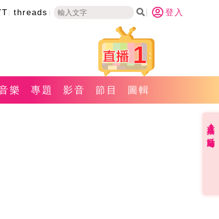
YT
threads
登入
1
音樂
專題
影音
節目
圖輯
直播✦活動