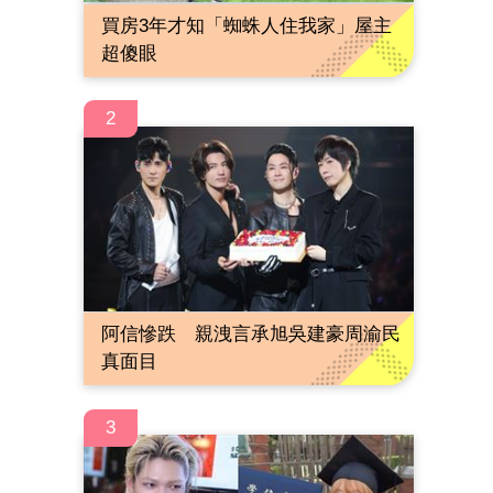
買房3年才知「蜘蛛人住我家」屋主
超傻眼
2
阿信慘跌 親洩言承旭吳建豪周渝民
真面目
3