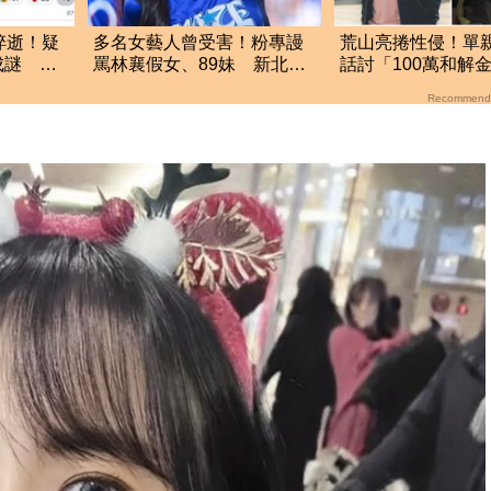
猝逝！疑
多名女藝人曾受害！粉專謾
荒山亮捲性侵！單
成謎 團
罵林襄假女、89妹 新北男
話討「100萬和解
遭判罰9千元
「1句話」：被設計
Recommend