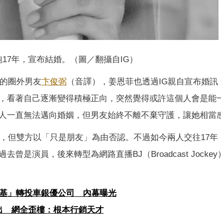
17年，宣布結婚。（圖／翻攝自IG）
年的圈外男友
卞俊弼
（音譯），姜恩菲也透過IG親自宣布婚訊
，看著自己逐漸變得積極正向，突然覺得或許這個人會是能
人一直無法邁向婚姻，但男友始終不離不棄守護，讓她相當
聞，但雙方以「只是朋友」為由否認。不過如今兩人交往17年
是演員，後來轉型為網路直播BJ（Broadcast Jocke
仲基」轉投車銀優公司 內幕曝光
出 網全歪樓：根本行銷天才