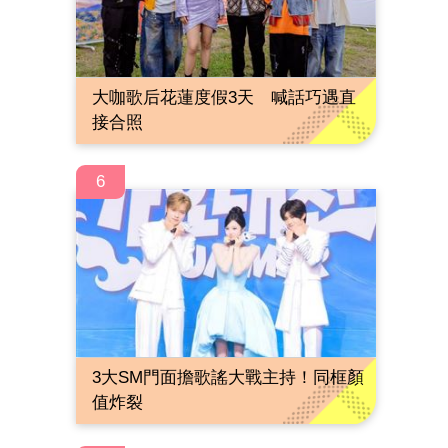
大咖歌后花蓮度假3天 喊話巧遇直
接合照
6
3大SM門面擔歌謠大戰主持！同框顏
值炸裂