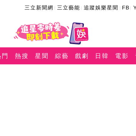
三立新聞網
三立藝能
追蹤娛樂星聞
FB
熱門
熱搜
星聞
綜藝
戲劇
日韓
電影