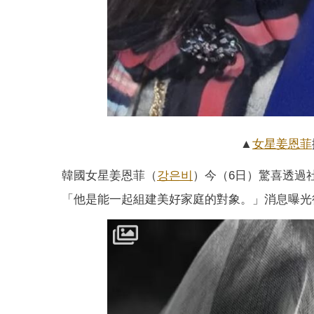
▲
女星
姜恩菲
韓國女星姜恩菲（
강은비
）今（6日）驚喜透過
「他是能一起組建美好家庭的對象。」消息曝光