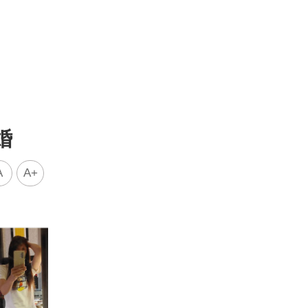
婚
A
A+