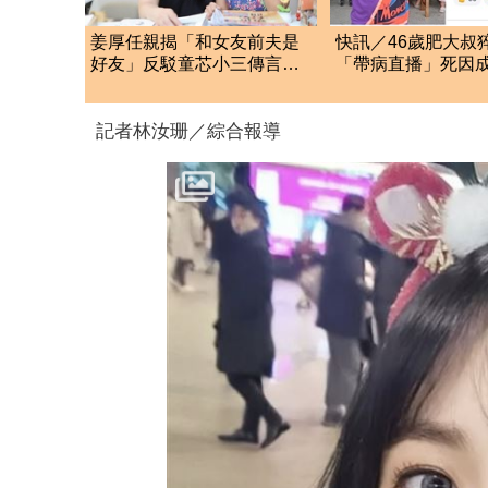
姜厚任親揭「和女友前夫是
快訊／46歲肥大叔
好友」反駁童芯小三傳言：
「帶病直播」死因
你在講三小？
隊「證實1事」發聲
記者林汝珊／綜合報導