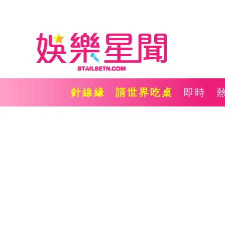
針線緣
請世界吃桌
即時