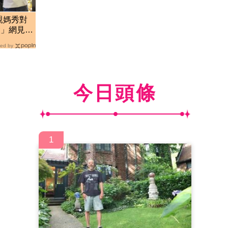
親媽秀對
金」網見
？
ed by
今日頭條
1