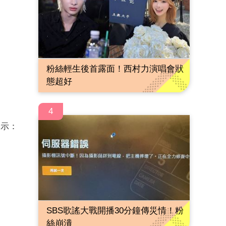
粉絲輕生後首露面！西村力演唱會狀
態超好
4
表示：
SBS歌謠大戰開播30分鐘傳災情！粉
絲崩潰