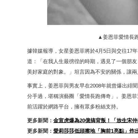
▲姜恩菲愛情長跑
據韓媒報導，女星姜恩菲將於4月5日與交往17
道：「在我人生最徬徨的時期，遇見了一個朋友
美好家庭的對象。」坦言因為不安的關係，讓兩
事實上，姜恩菲與男友早在2008年就曾爆出緋
分手過，堪稱演藝圈「愛情長跑傳奇」。姜恩菲過去曾
前活躍於網路平台，擁有眾多粉絲支持。
更多新聞：
金宣虎爆為20億搞背叛！「放生宋
更多新聞：
愛莉莎莎低頭擦地「胸前1亮點」炸