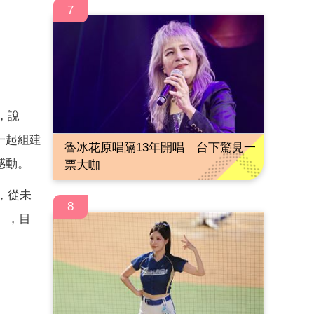
7
，說
一起組建
魯冰花原唱隔13年開唱 台下驚見一
感動。
票大咖
，從未
8
y），目