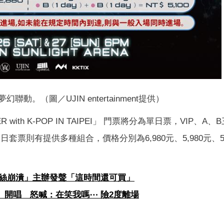
OP夢幻聯動。（圖／UJIN entertainment提供）
KER with K-POP IN TAIPEI」 門票將分為單日票，VIP、A
。雙日套票則有提供多種組合，價格分別為6,980元、5,980元、5,
粉絲崩潰」主辦發聲「這時間還可買」
大洞」開唱 怒喊：在笑我嗎⋯ 險2度離場