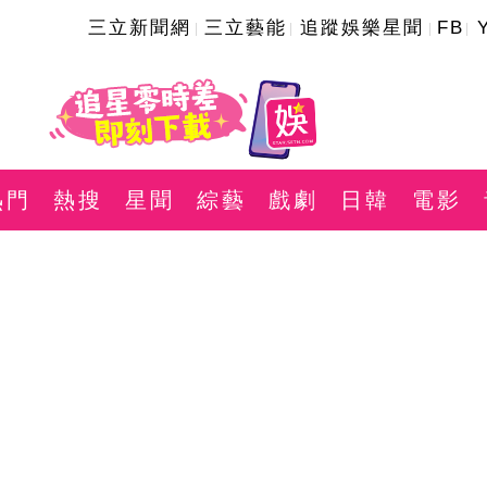
三立新聞網
三立藝能
追蹤娛樂星聞
FB
熱門
熱搜
星聞
綜藝
戲劇
日韓
電影