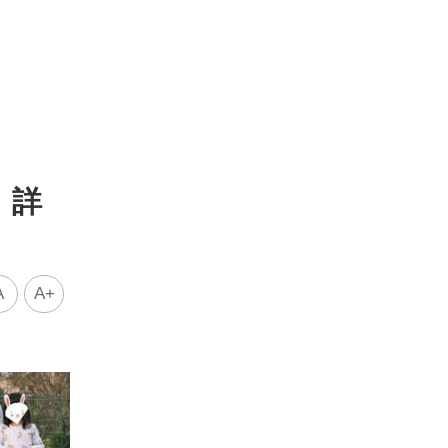
 詳
A
A+