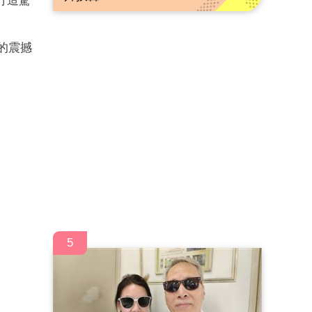
，打造驚
鐘的震撼
5