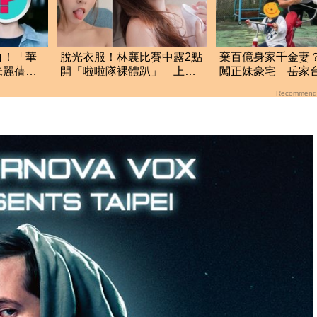
白！「華
脫光衣服！林襄比賽中露2點
棄百億身家千金妻
朱麗蒨
開「啦啦隊裸體趴」 上空
闖正妹豪宅 岳家
全裸被看光光
超驚人
Recommend