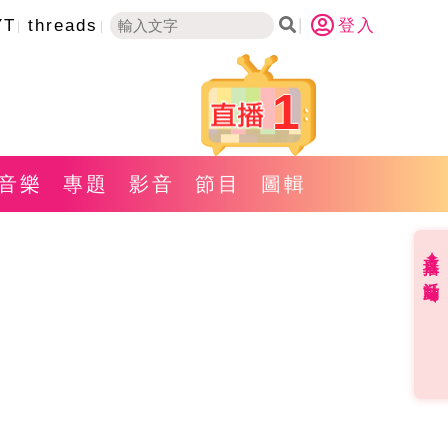
YT
threads
登入
1
音樂
專題
影音
節目
圖輯
直播✦活動