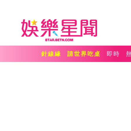
針線緣
請世界吃桌
即時