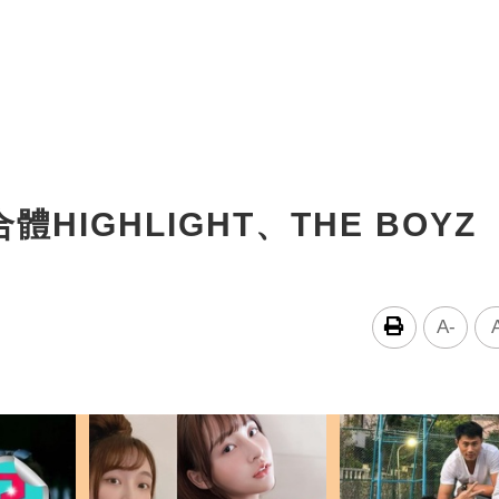
合體HIGHLIGHT、THE BOYZ
A-