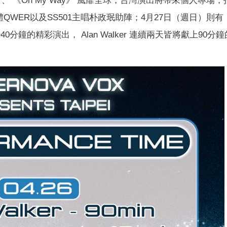
Alone》、 《On My Way》 風靡全球，台灣演出將帶來個人專場
QWER以及SS501主唱朴政珉助陣；4月27日（週日）則有
少40分鐘的精彩演出， Alan Walker 連續兩天皆將獻上90分