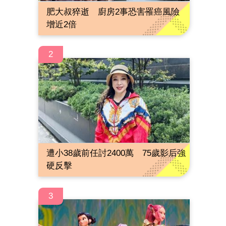
肥大叔猝逝 廚房2事恐害罹癌風險
增近2倍
2
遭小38歲前任討2400萬 75歲影后強
硬反擊
3