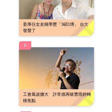
姜厚任女友稱學歷「3碩1博」 台大
發聲了
6
工會風波擴大 許常德再嗆曹雨婷轉
移焦點