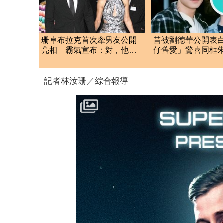
珊卓布拉克首次牽男友公開
昔被劉德華公開表
亮相 霸氣宣布：對，他是
仔舊愛」驚喜同框
我男友
驚人現況曝光
記者林汝珊／綜合報導