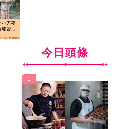
？小刀夜
台玻資產
ed by
今日頭條
1