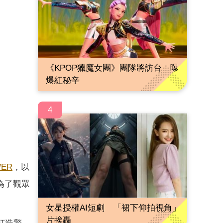
《KPOP獵魔女團》團隊將訪台 曝
爆紅秘辛
4
ER
，以
為了觀眾
女星授權AI短劇 「裙下仰拍視角」
片挨轟