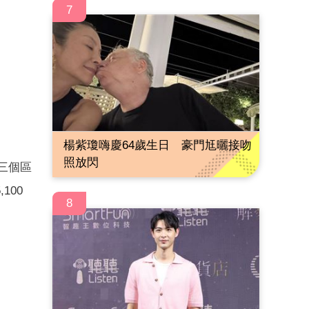
7
楊紫瓊嗨慶64歲生日 豪門尪曬接吻
照放閃
、B三個區
100
8