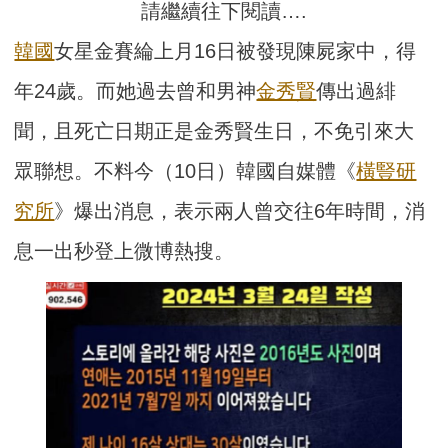
請繼續往下閱讀….
韓國
女星金賽綸上月16日被發現陳屍家中，得
年24歲。而她過去曾和男神
金秀賢
傳出過緋
聞，且死亡日期正是金秀賢生日，不免引來大
眾聯想。不料今（10日）韓國自媒體《
橫豎研
究所
》爆出消息，表示兩人曾交往6年時間，消
息一出秒登上微博熱搜。