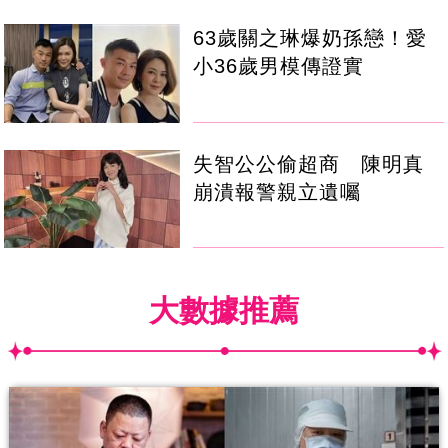
63歲關之琳爆奶孫戀！愛
小36歲男模傳證實
失智公公偷超商 陳明真
崩潰報警親立遺囑
大數據推薦