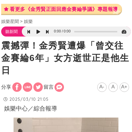
看更多《金秀賢正面回應金賽綸爭議》專題報導
娛樂星聞
娛樂
0:00
0:00
聽新聞
震撼彈！金秀賢遭爆「曾交往
金賽綸6年」女方逝世正是他生
日
A-
A
A+
分享
留言
2025/03/10 21:05
娛樂中心／綜合報導