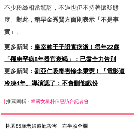
不少粉絲相當驚訝，不過也仍不持著懷疑態
度。
對此，稍早金秀賢方面則表示「不是事
實」
。
更多新聞：
皇室帥王子證實病逝！得年22歲
「罹患罕病8年器官衰竭」：已盡全力告別
更多新聞：
劉亞仁吸毒害慘李秉憲！「電影遭
冷凍4年」導演認了：不會刪他戲份
推薦圖輯
韓國女星朴信惠訪台記者會
桃園85歲老婦遭尪殺害 右半臉全爛