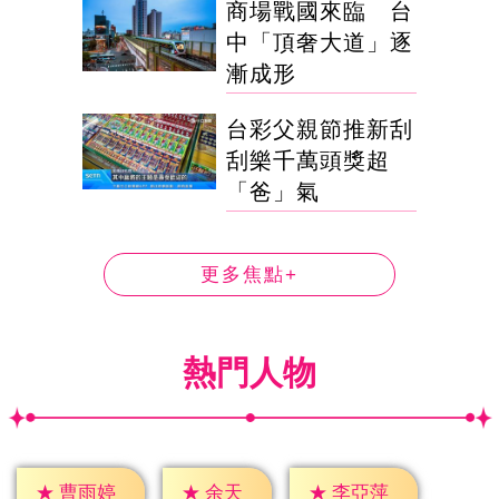
商場戰國來臨 台
中「頂奢大道」逐
漸成形
台彩父親節推新刮
刮樂千萬頭獎超
「爸」氣
更多焦點+
熱門人物
★
余天
★
曹雨婷
★
李亞萍