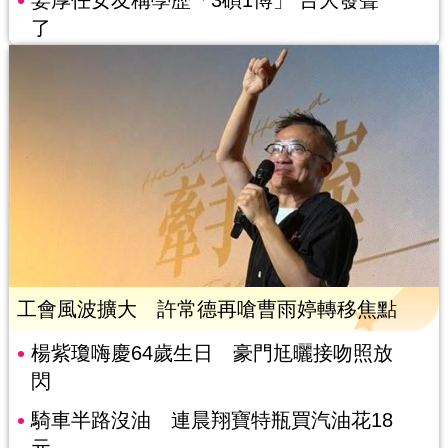
姜厚任女友稱學歷「3碩1博」 台大發聲
了
工會風波擴大 許常德再嗆曹雨婷轉移焦點
楊紫瓊嗨慶64歲生日 豪門尪曬接吻照放
閃
騎車半路沒油 連晨翔寶特瓶買汽油花18