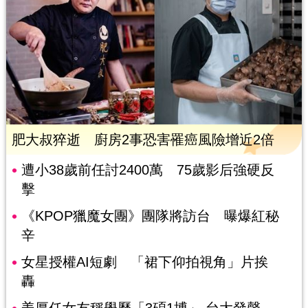
肥大叔猝逝 廚房2事恐害罹癌風險增近2倍
遭小38歲前任討2400萬 75歲影后強硬反
擊
《KPOP獵魔女團》團隊將訪台 曝爆紅秘
辛
女星授權AI短劇 「裙下仰拍視角」片挨
轟