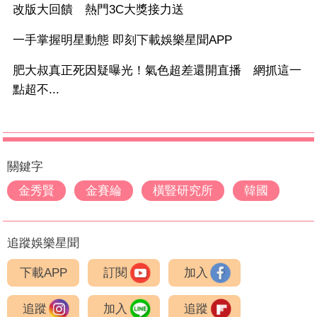
改版大回饋 熱門3C大獎接力送
一手掌握明星動態 即刻下載娛樂星聞APP
肥大叔真正死因疑曝光！氣色超差還開直播 網抓這一
點超不...
關鍵字
金秀賢
金賽綸
橫豎研究所
韓國
追蹤娛樂星聞
下載APP
訂閱
加入
追蹤
加入
追蹤