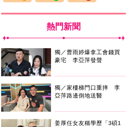
熱門新聞
獨／曹雨婷爆拿工會錢買
豪宅 李亞萍發聲
獨／家樓梯門口重摔 李
亞萍路邊倒地送醫
姜厚任女友稱學歷「3碩1