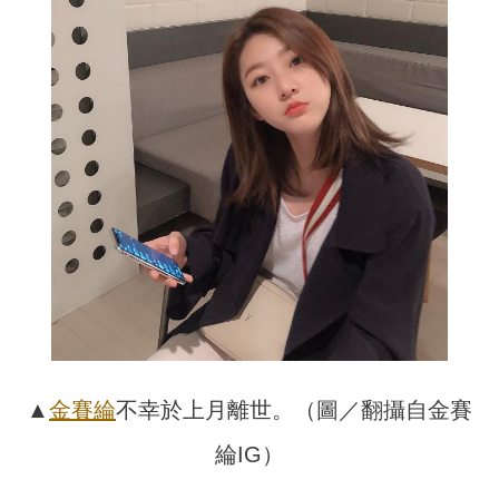
▲
金賽綸
不幸於上月離世。（圖／翻攝自金賽
綸IG）