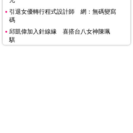
元
引退女優轉行程式設計師 網：無碼變寫
碼
邱凱偉加入針線緣 喜搭台八女神陳珮
騏