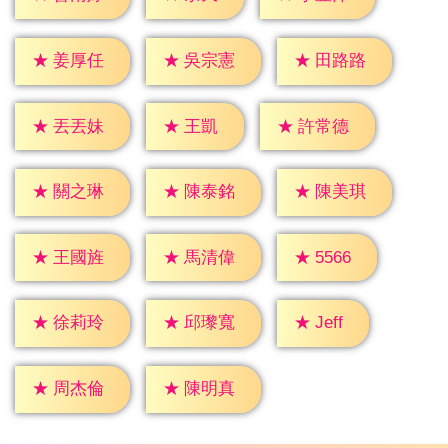
★
姜厚任
★
吳宗憲
★
田路路
★
王凱
★
丟丟妹
★
許常德
★
關之琳
★
陳泰銘
★
陳美琪
★
5566
★
王國旌
★
馬清偉
★
Jeff
★
徐莉玲
★
邱瓈寬
★
周杰倫
★
陳明真