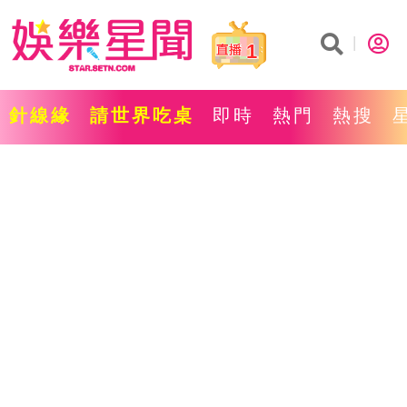
1
針線緣
請世界吃桌
即時
熱門
熱搜