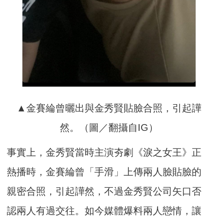
▲金賽綸曾曬出與金秀賢貼臉合照，引起譁
然。（圖／翻攝自IG）
事實上，金秀賢當時主演夯劇《淚之女王》正
熱播時，金賽綸曾「手滑」上傳兩人臉貼臉的
親密合照，引起譁然，不過金秀賢公司矢口否
認兩人有過交往。如今媒體爆料兩人戀情，讓