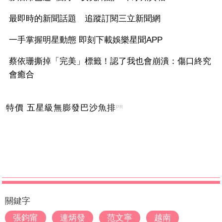
最即時的新聞話題 追蹤訂閱三立新聞網
一手掌握明星動態 即刻下載娛樂星聞APP
蔡依珊撕掉「完美」標籤！認了我也會崩潰：傷口終究
會癒合
特價 五星級無膨發巴沙魚排
PR
關鍵字
張鈞甯
連炳發
范文寧
越南