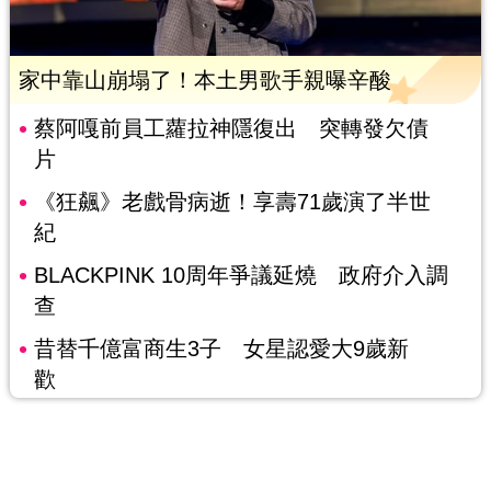
家中靠山崩塌了！本土男歌手親曝辛酸
蔡阿嘎前員工蘿拉神隱復出 突轉發欠債
片
《狂飆》老戲骨病逝！享壽71歲演了半世
紀
BLACKPINK 10周年爭議延燒 政府介入調
查
昔替千億富商生3子 女星認愛大9歲新
歡