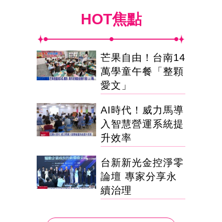
HOT焦點
芒果自由！台南14
萬學童午餐「整顆
愛文」
AI時代！威力馬導
入智慧營運系統提
升效率
台新新光金控淨零
論壇 專家分享永
續治理