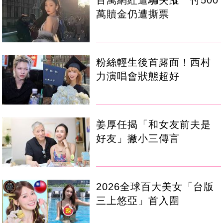
萬贖金仍遭撕票
粉絲輕生後首露面！西村
力演唱會狀態超好
姜厚任揭「和女友前夫是
好友」撇小三傳言
2026全球百大美女「台版
三上悠亞」首入圍