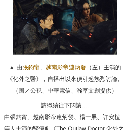
▲ 由
張鈞甯
、
越南
影帝
連炳發
（左）主演的
《化外之醫》，自播出以來便引起熱烈討論。
（圖／公視、中華電信、瀚草文創提供）
請繼續往下閱讀….
由張鈞甯、越南影帝連炳發、楊一展、許安植
等人主演的醫療劇《The Outlaw Doctor 化外之