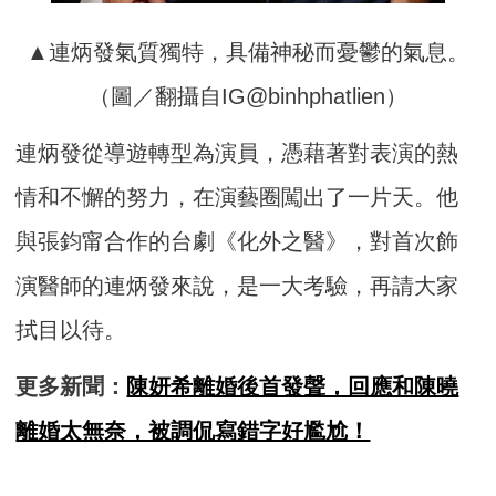
▲連炳發氣質獨特，具備神秘而憂鬱的氣息。
（圖／翻攝自IG@binhphatlien）
連炳發從導遊轉型為演員，憑藉著對表演的熱
情和不懈的努力，在演藝圈闖出了一片天。他
與張鈞甯合作的台劇《化外之醫》，對首次飾
演醫師的連炳發來說，是一大考驗，再請大家
拭目以待。
更多新聞：
陳妍希離婚後首發聲，回應和陳曉
離婚太無奈，被調侃寫錯字好尷尬！