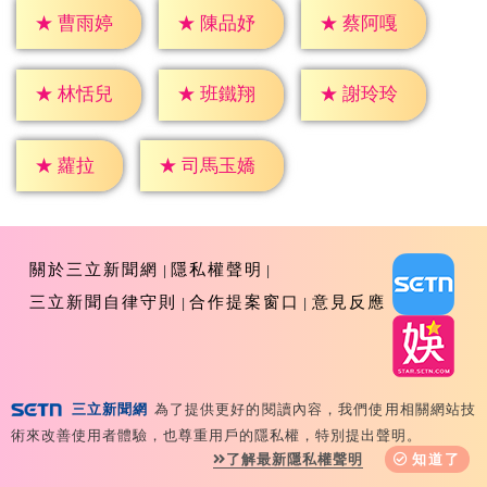
★
曹雨婷
★
陳品妤
★
蔡阿嘎
★
林恬兒
★
班鐵翔
★
謝玲玲
★
蘿拉
★
司馬玉嬌
關於三立新聞網
隱私權聲明
三立新聞自律守則
合作提案窗口
意見反應
三立新聞網
為了提供更好的閱讀內容，我們使用相關網站技
Copyright ©2026 Sanlih E-Television All Rights
術來改善使用者體驗，也尊重用戶的隱私權，特別提出聲明。
Reserved 版權所有 盜用必究 台北市內湖區舊宗路一段159
了解最新隱私權聲明
知道了
號 02-8792-8888