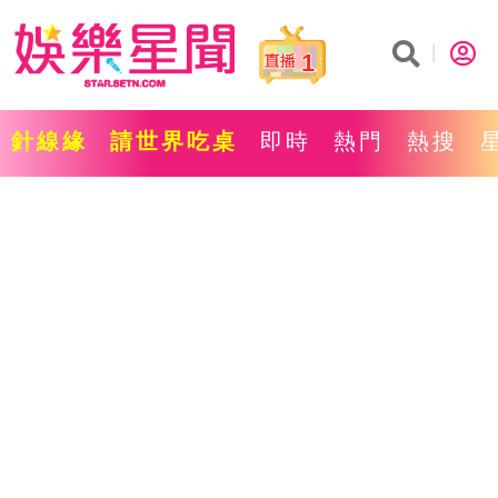
1
針線緣
請世界吃桌
即時
熱門
熱搜