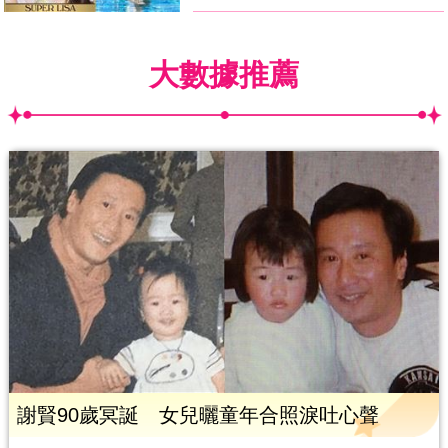
大數據推薦
謝賢90歲冥誕 女兒曬童年合照淚吐心聲