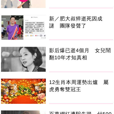
新／肥大叔猝逝死因成
謎 團隊發聲了
影后爆已逝4個月 女兒鬧
翻10年才知真相
12生肖本周運勢出爐 屬
虎勇奪雙冠王
百萬網紅遭騙失蹤 付500