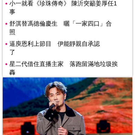
小一就看《珍珠傳奇》 陳沂突籲姜厚任1
事
舒淇替馮德倫慶生 曬「一家四口」合
照
逼庾恩利上節目 伊能靜親自承認
了
星二代借住直播主家 落跑留滿地垃圾挨
轟