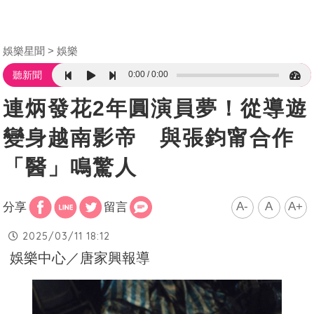
娛樂星聞
娛樂
0:00
0:00
聽新聞
連炳發花2年圓演員夢！從導遊
變身越南影帝 與張鈞甯合作
「醫」鳴驚人
A-
A
A+
分享
留言
2025/03/11 18:12
娛樂中心／唐家興報導