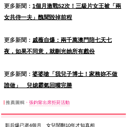
更多新聞：
1個月激戰52次！三級片女王被「兩
女共侍一夫」醜聞毀掉前程
更多新聞：
戚薇自爆：兩千萬澳門陪七天七
夜，如果不同意，就刪光她所有戲份
更多新聞：
婆婆嗆「我兒子博士！家務妳不做
誰做」 兒媳霸氣回嘴完勝
推薦圖輯
張鈞甯出席拒菸活動
影后爆已逝4個月 女兒鬧翻10年才知真相