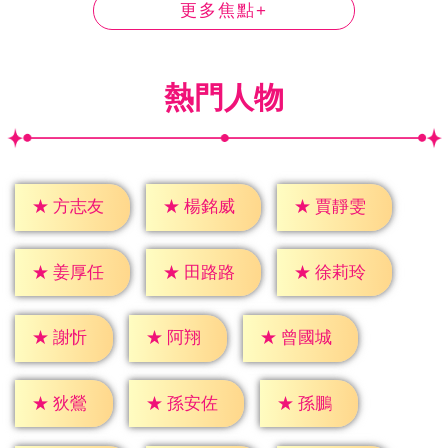
更多焦點+
熱門人物
★
方志友
★
楊銘威
★
賈靜雯
★
姜厚任
★
田路路
★
徐莉玲
★
謝忻
★
阿翔
★
曾國城
★
狄鶯
★
孫鵬
★
孫安佐