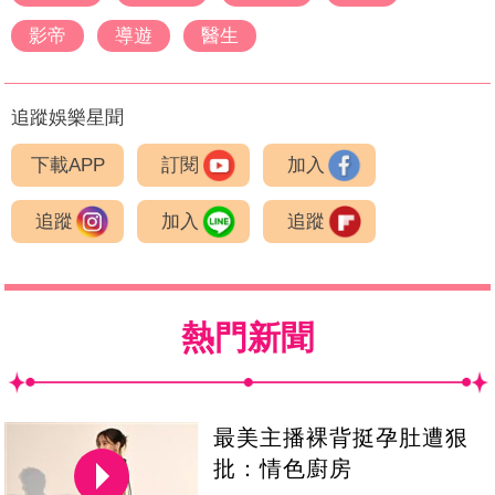
影帝
導遊
醫生
追蹤娛樂星聞
下載APP
訂閱
加入
追蹤
加入
追蹤
熱門新聞
最美主播裸背挺孕肚遭狠
批：情色廚房