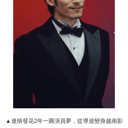
▲連炳發花2年一圓演員夢，從導遊變身越南影