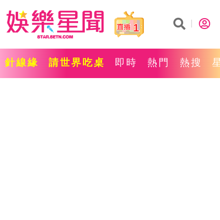
1
針線緣
請世界吃桌
即時
熱門
熱搜