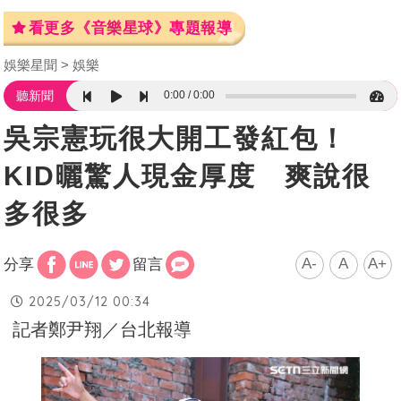
看更多《音樂星球》專題報導
娛樂星聞
娛樂
0:00
0:00
聽新聞
吳宗憲玩很大開工發紅包！
KID曬驚人現金厚度 爽說很
多很多
A-
A
A+
分享
留言
2025/03/12 00:34
記者鄭尹翔／台北報導