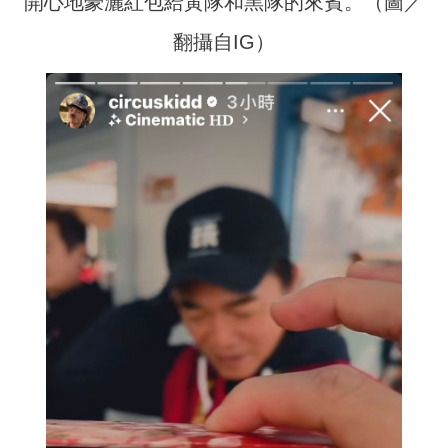
開心地豪灑紅包給黃隊和黑隊的來賓。（圖／
翻攝自IG）