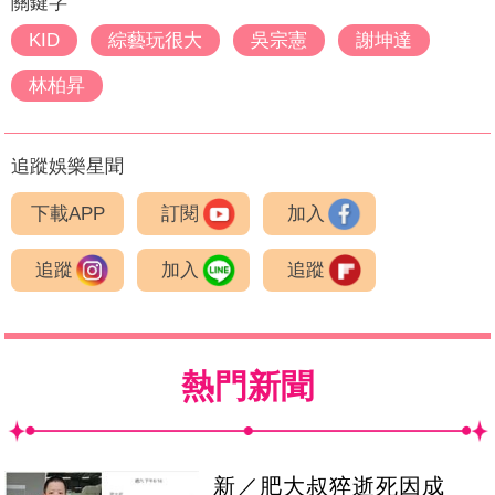
關鍵字
KID
綜藝玩很大
吳宗憲
謝坤達
林柏昇
追蹤娛樂星聞
下載APP
訂閱
加入
追蹤
加入
追蹤
熱門新聞
新／肥大叔猝逝死因成