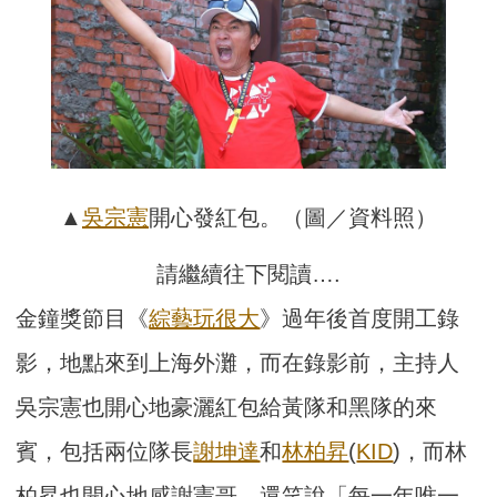
▲
吳宗憲
開心發紅包。（圖／資料照）
請繼續往下閱讀….
金鐘獎節目《
綜藝玩很大
》過年後首度開工錄
影，地點來到上海外灘，而在錄影前，主持人
吳宗憲也開心地豪灑紅包給黃隊和黑隊的來
賓，包括兩位隊長
謝坤達
和
林柏昇
(
KID
)，而林
柏昇也開心地感謝憲哥，還笑說「每一年唯一