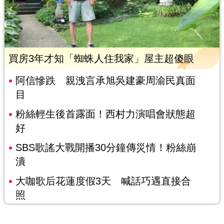
買房3年才知「蜘蛛人住我家」屋主超傻眼
阿信慘跌 親洩言承旭吳建豪周渝民真面
目
粉絲輕生後首露面！西村力演唱會狀態超
好
SBS歌謠大戰開播30分鐘傳災情！粉絲崩
潰
大咖歌后花蓮度假3天 喊話巧遇直接合
照