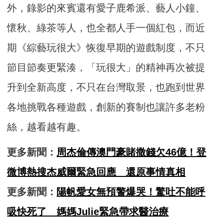
外，錄影的來賓還有愛子鹿希派、藝人小鐘、
懷秋、綠茶等人，也全都人手一個紅包，而近
期《綜藝玩很大》恢復早期的遊戲制度，不只
節目節奏更緊湊，「玩很大」的精神再次被提
升到全新高度，不只在台灣取景，也跑到世界
各地挑戰各種遊戲，創新的賽制也讓許多老粉
絲，越看越有趣。
更多新聞：
周杰倫傳澳門豪賭撒錢欠46億！登
微博熱搜杰威爾緊急回應 還原事情真相
更多新聞：
陽帆愛女無預警爆哭！驚吐不能呼
吸快死了 媽媽Julie緊急帶求醫治療