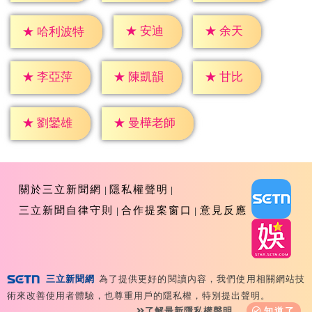
★
安迪
★
余天
★
哈利波特
★
甘比
★
李亞萍
★
陳凱韻
★
劉鑾雄
★
曼樺老師
關於三立新聞網
隱私權聲明
三立新聞自律守則
合作提案窗口
意見反應
三立新聞網
為了提供更好的閱讀內容，我們使用相關網站技
Copyright ©2026 Sanlih E-Television All Rights
術來改善使用者體驗，也尊重用戶的隱私權，特別提出聲明。
Reserved 版權所有 盜用必究 台北市內湖區舊宗路一段159
了解最新隱私權聲明
知道了