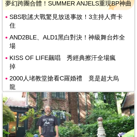
夢幻跨團合體！SUMMER ANJELS重現BP神曲
SBS歌謠大戰驚見放送事故！3主持人齊卡
住
AND2BLE、ALD1黑白對決！神級舞台炸全
場
KISS OF LIFE飆唱 秀經典擦汗全場瘋
掉
2000人堵教堂搶看C羅婚禮 竟是超大烏
龍