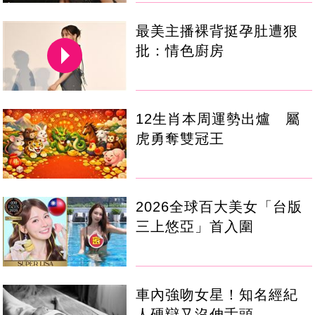
最美主播裸背挺孕肚遭狠
批：情色廚房
12生肖本周運勢出爐 屬
虎勇奪雙冠王
2026全球百大美女「台版
三上悠亞」首入圍
車內強吻女星！知名經紀
人硬辯又沒伸舌頭