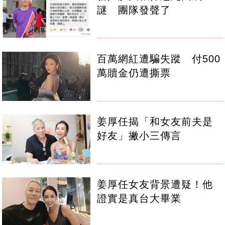
謎 團隊發聲了
百萬網紅遭騙失蹤 付500
萬贖金仍遭撕票
姜厚任揭「和女友前夫是
好友」撇小三傳言
姜厚任女友背景遭疑！他
證實是真台大畢業