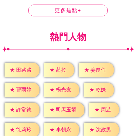
更多焦點+
熱門人物
★
茜拉
★
田路路
★
姜厚任
★
乾妹
★
曹雨婷
★
楊光友
★
周遊
★
許常德
★
司馬玉嬌
★
徐莉玲
★
李朝永
★
沈政男