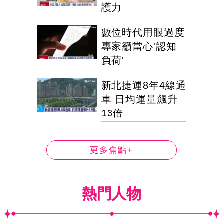
護力
數位時代用眼過度
專家籲當心'認知
負荷'
新北捷運8年4線通
車 日均運量飆升
13倍
更多焦點+
熱門人物