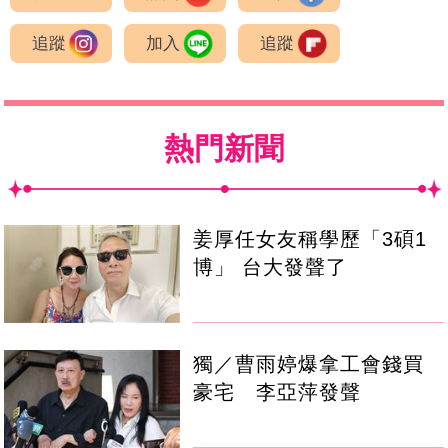
追蹤
加入
追蹤
熱門新聞
姜厚任女友稱學歷「3碩1
博」 台大發聲了
獨／曹雨婷爆拿工會錢買
豪宅 李亞萍發聲