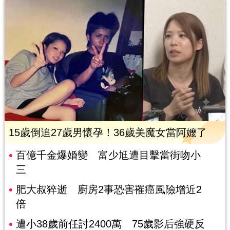
15歲倒追27歲男懷孕！36歲美魔女當阿嬤了
百億千金爆婚變 富少尪遭目擊當街吻小
三
肥大叔猝逝 廚房2事恐害罹癌風險增近2
倍
遭小38歲前任討2400萬 75歲影后強硬反