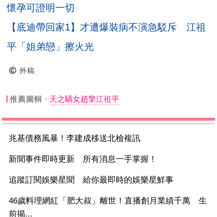
懷孕可證明一切
【底迪帶回家1】才遭爆裝病不演急駁斥 江祖
平「姐弟戀」擦火光
外稿
推薦圖輯
天之驕女趙擎江祖平
兆基債務風暴！李建成移送北檢複訊
新聞事件即時更新 所有消息一手掌握！
追蹤訂閱娛樂星聞 給你最即時的娛樂星鮮事
46歲料理網紅「肥大叔」離世！直播創月業績千萬 生
前揭...