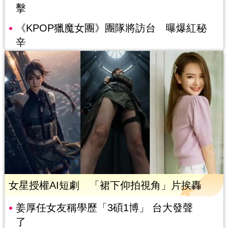
擊
《KPOP獵魔女團》團隊將訪台 曝爆紅秘
辛
女星授權AI短劇 「裙下仰拍視角」片挨轟
姜厚任女友稱學歷「3碩1博」 台大發聲
了