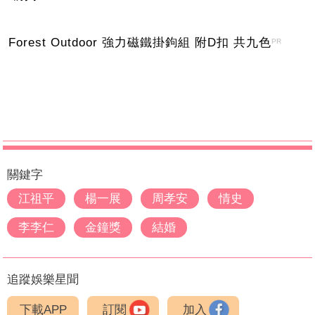
Forest Outdoor 強力磁鐵掛鉤組 附D扣 共九色
PR
關鍵字
江祖平
楊一展
周孝安
情史
李李仁
金鐘獎
結婚
追蹤娛樂星聞
下載APP
訂閱
加入