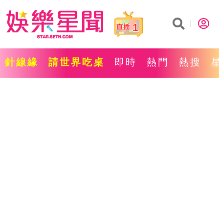
1
針線緣
請世界吃桌
即時
熱門
熱搜