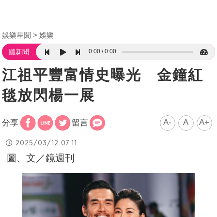
娛樂星聞
娛樂
0:00
0:00
聽新聞
江祖平豐富情史曝光 金鐘紅
毯放閃楊一展
A-
A
A+
分享
留言
2025/03/12 07:11
圖、文／鏡週刊