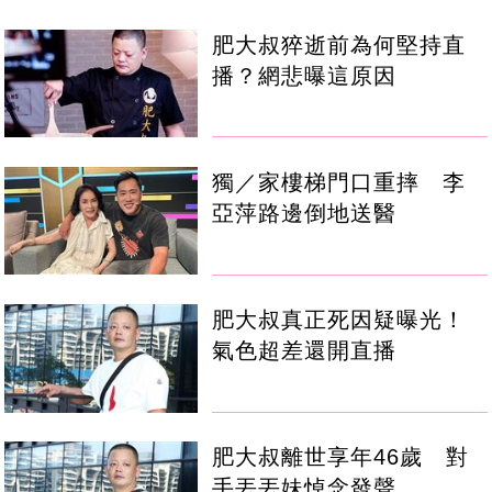
肥大叔猝逝前為何堅持直
播？網悲曝這原因
獨／家樓梯門口重摔 李
亞萍路邊倒地送醫
肥大叔真正死因疑曝光！
氣色超差還開直播
肥大叔離世享年46歲 對
手丟丟妹悼念發聲