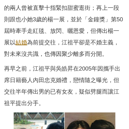
的兩人曾被直擊十指緊扣甜蜜逛街；再上一段
則跟也小她3歲的楊一展，並於「金鐘獎」第50
屆時牽手走紅毯、放閃、曬恩愛，但傳出楊一
展以
結婚
為前提交往，江祖平卻是不婚主義，
對未來沒共識，也傳因聚少離多而分開。
再早之前，江祖平與吳皓昇在2005年因攜手出
席日籍藝人內田忠克婚禮，戀情隨之曝光，但
交往半年傳出男的已有女友，疑似劈腿而讓江
祖平提出分手。