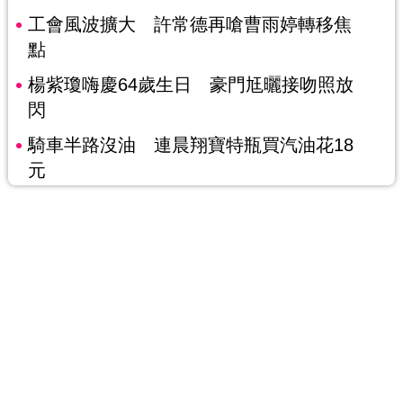
工會風波擴大 許常德再嗆曹雨婷轉移焦
點
楊紫瓊嗨慶64歲生日 豪門尪曬接吻照放
閃
騎車半路沒油 連晨翔寶特瓶買汽油花18
元