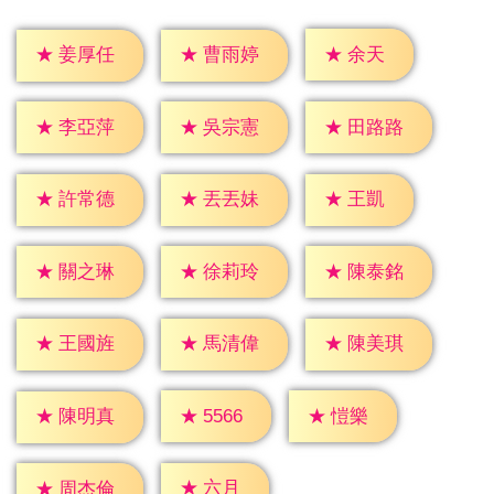
★
余天
★
姜厚任
★
曹雨婷
★
李亞萍
★
吳宗憲
★
田路路
★
王凱
★
許常德
★
丟丟妹
★
關之琳
★
徐莉玲
★
陳泰銘
★
王國旌
★
馬清偉
★
陳美琪
★
愷樂
★
5566
★
陳明真
★
六月
★
周杰倫