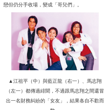
戀但仍分手收場，變成「哥兒們」。
▲江祖平（中）與藍正龍（右一）、馬志翔
（左一）都傳過緋聞，不過跟馬志翔之間還冒
出一名財務糾紛的「女友」，結果各自不歡而