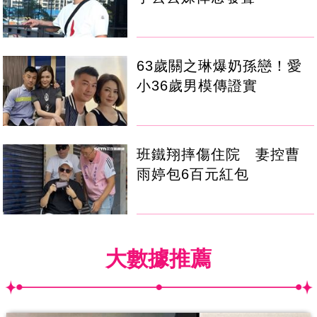
63歲關之琳爆奶孫戀！愛
小36歲男模傳證實
班鐵翔摔傷住院 妻控曹
雨婷包6百元紅包
大數據推薦