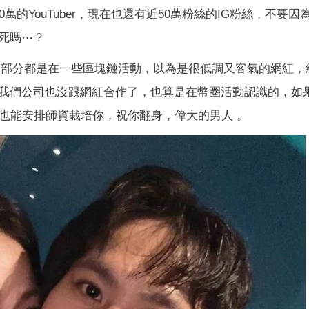
的YouTuber，現在也還有近50萬粉絲的IG粉絲，不要因
死嗎⋯？
緣，大部分都是在一些區塊鏈活動，以為是很低調又客氣的網紅，
然我們公司也沒跟網紅合作了，也算是在幣圈活動認識的，如果A
也能安排師資栽培你，祝你翻身，偉大的男人 。