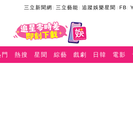
三立新聞網
三立藝能
追蹤娛樂星聞
FB
熱門
熱搜
星聞
綜藝
戲劇
日韓
電影