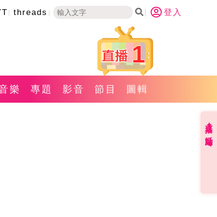
YT
threads
登入
1
音樂
專題
影音
節目
圖輯
直播✦活動