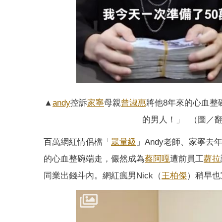
▲
andy
控訴
家寧
母親
曾淑惠
將他8年來的心血整
的男人！」 （圖／翻攝自瘋
百萬網紅情侶檔「
眾量級
」Andy老師、家寧去
的心血整碗端走，儼然成為
蔡阿嘎
遭前員工
蘿拉
同業出錢斗內。網紅瘋男Nick（
王柏傑
）稍早也