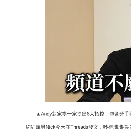
▲Andy對家寧一家提出8大指控，包含分手後
網紅瘋男Nick今天在Threads發文，吵得沸