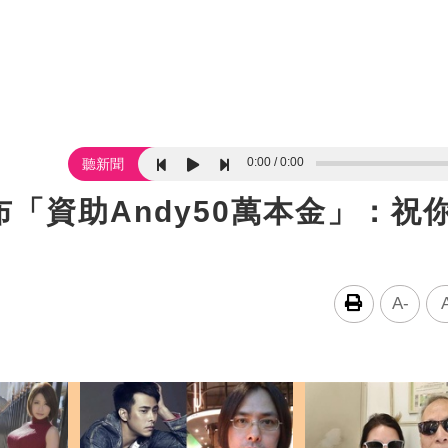
0:00
0:00
聽新聞
「資助Andy50萬本金」：祝
A-