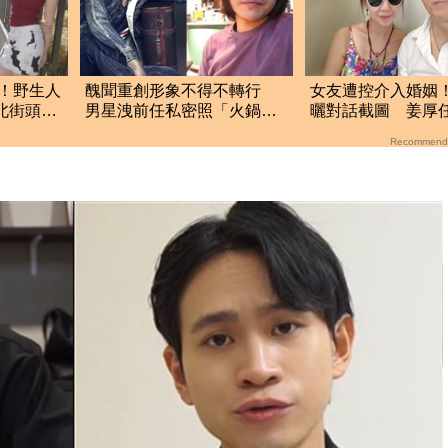
！野生人
醜聞重創形象不得不轉行
女友遭控介入婚姻
台北街頭
男星洩前任私密照「火鍋店
曬對話截圖 姜厚
端盤維生」
應了
Recommend