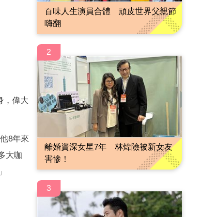
百味人生演員合體 頑皮世界父親節
嗨翻
2
身，偉大
他8年來
離婚資深女星7年 林煒險被新女友
多大咖
害慘！
！」
3