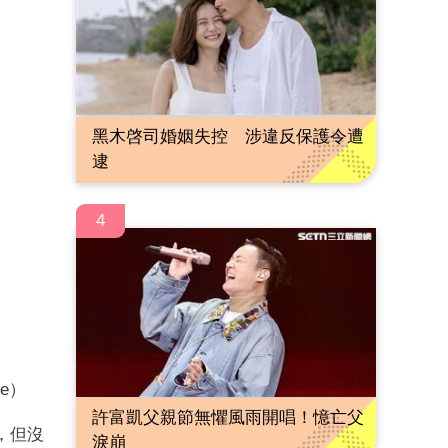
黑木啓司婚姻失控 涉違反保護令遭
逮
4
e）
許富凱父親節無懼風雨開唱！憶亡父
，但沒
淚崩