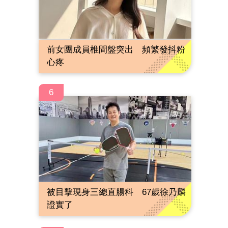
前女團成員椎間盤突出 頻繁發抖粉
心疼
6
被目擊現身三總直腸科 67歲徐乃麟
證實了