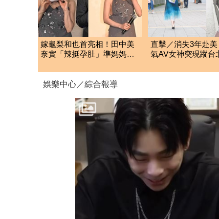
嫁龜梨和也首亮相！田中美
直擊／消失3年赴美
奈實「辣挺孕肚」準媽媽被
氣AV女神突現蹤
狂賀甜笑：謝謝大家
貼101照粉嗨：驚喜
娛樂中心／綜合報導