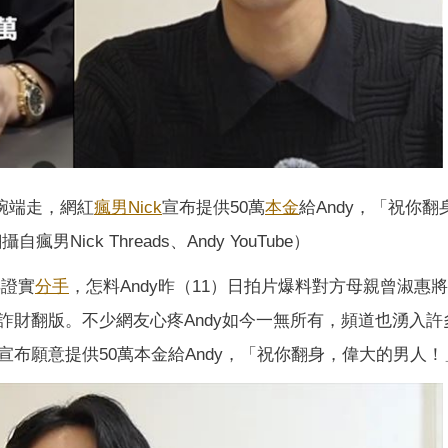
碗端走，網紅
瘋男Nick
宣布提供50萬
本金
給Andy，「祝你翻
男Nick Threads、Andy YouTube）
年證實
分手
，怎料Andy昨（11）日拍片爆料對方母親曾淑惠將
詐財翻版。不少網友心疼Andy如今一無所有，頻道也湧入許
宣布願意提供50萬本金給Andy，「祝你翻身，偉大的男人