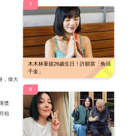
7
木木林葦妮26歲生日！許願當「角頭
千金」
翻身，偉大
8
薄獎
住月租