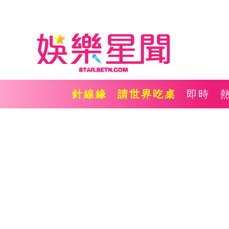
針線緣
請世界吃桌
即時