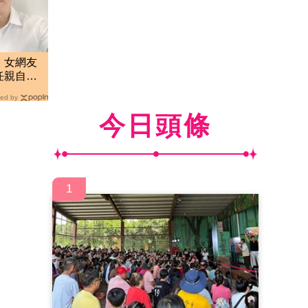
！女網友
任親自回
ed by
今日頭條
1