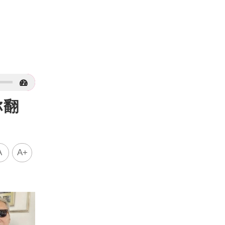
你翻
A
A+