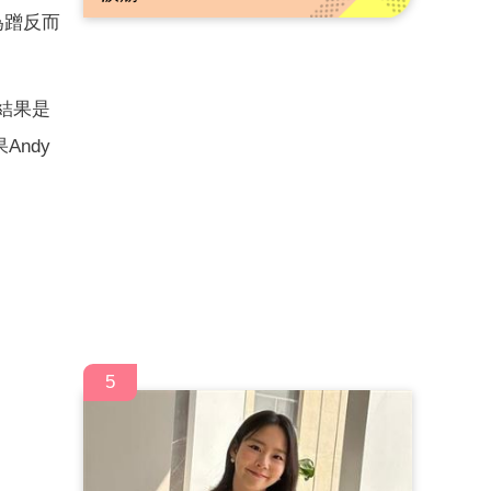
為蹭反而
結果是
ndy
5