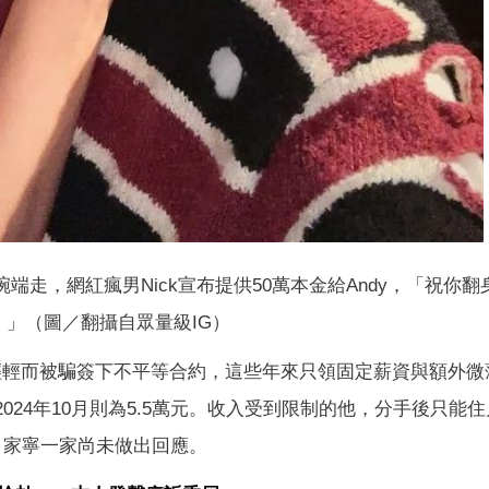
端走，網紅瘋男Nick宣布提供50萬本金給Andy，「祝你
！」（圖／翻攝自眾量級IG）
紀輕輕而被騙簽下不平等合約，這些年來只領固定薪資與額外微
至2024年10月則為5.5萬元。收入受到限制的他，分手後只能
控，家寧一家尚未做出回應。