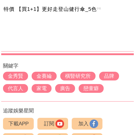
特價 【買1+1】更好走登山健行傘_5色
PR
關鍵字
金秀賢
金賽綸
橫豎研究所
品牌
代言人
家電
廣告
戀童癖
追蹤娛樂星聞
下載APP
訂閱
加入