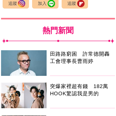
追蹤
加入
追蹤
熱門新聞
田路路窮困 許常德開轟
工會理事長曹雨婷
突爆家裡超有錢 182萬
HOOK驚認我是男的