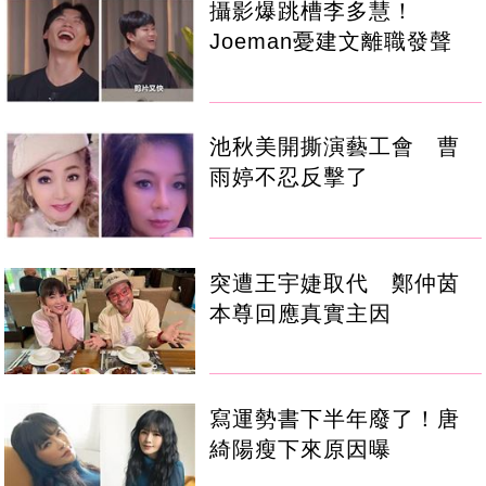
攝影爆跳槽李多慧！
Joeman憂建文離職發聲
池秋美開撕演藝工會 曹
雨婷不忍反擊了
突遭王宇婕取代 鄭仲茵
本尊回應真實主因
寫運勢書下半年廢了！唐
綺陽瘦下來原因曝