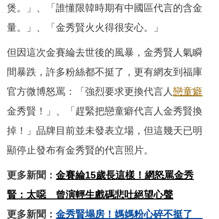
煲。」、「誰懂限韓時期有中國區代言的含金
量。」、「金秀賢火火得很安心。」
但因這次金賽綸去世後的風暴，金秀賢人氣瞬
間暴跌，許多粉絲都不挺了，更有網友到福庫
官方微博怒罵：「強烈要求更換代言人
戀童癖
金秀賢！」、「趕緊把戀童癖代言人金秀賢換
掉！」品牌目前並未發表立場，但這幾天已明
顯停止發布有金秀賢的代言照片。
更多新聞：
金賽綸15歲長這樣！網怒罵金秀
賢：太噁 曾演輕生戲碼悲吐絕望心聲
更多新聞：
​金秀賢塌房！媽媽粉心碎不挺了