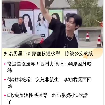
知名男星下班路寵粉遭檢舉 慘被公安約談
指追星沒邊界！西村力挨批：獨厚國外粉
絲
傳離婚檢場、女兒非親生 李翊君露面回
應
Elly突辣洩性感裸背 釣出親媽小S說話
了