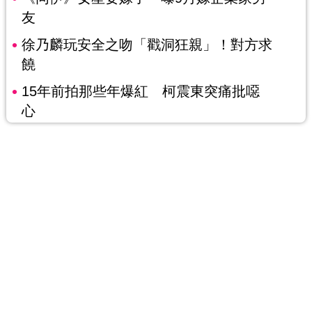
友
徐乃麟玩安全之吻「戳洞狂親」！對方求
饒
15年前拍那些年爆紅 柯震東突痛批噁
心