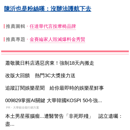
陳沂也是粉絲嘆：沒辦法護航下去
推薦圖輯
任達華代言按摩椅品牌
推薦專題
金賽綸家人毀滅爆料金秀賢
蕭敬騰日料店遇惡房東！強制18天內搬走
改版大回饋 熱門3C大獎接力送
追蹤訂閱娛樂星聞 給你最即時的娛樂星鮮事
009829掌握AI關鍵 大華韓國KOSPI 50今強...
PR・大華銀全能行銷方案
本土男星罹腦瘤...遭醫警告「非死即殘」 認立遺囑：
盡...