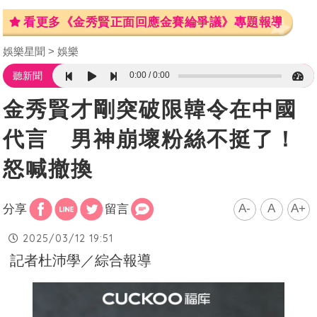
看更多《金秀賢正面回應金賽綸爭議》專題報導
娛樂星聞
娛樂
0:00
0:00
聽新聞
金秀賢才剛突破限韓令在中國
代言 男神崩壞粉絲不挺了！
怒喊撤換
A-
A
A+
分享
留言
2025/03/12 19:51
記者杜沛學／綜合報導