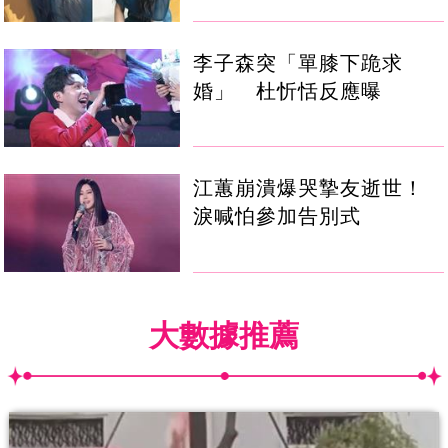
李子森突「單膝下跪求
婚」 杜忻恬反應曝
江蕙崩潰爆哭摯友逝世！
淚喊怕參加告別式
大數據推薦