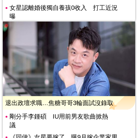
女星認離婚後獨自養孩0收入 打工近況
曝
退出政壇求職…焦糖哥哥3輪面試沒錄取
剛分手李鍾碩 IU用前男友歌曲掀熱
議
《同伊》女星要嫁了 曝9月嫁企業家男