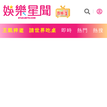
1
王凱猝逝
請世界吃桌
即時
熱門
熱搜