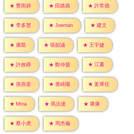
★
曹雨婷
★
田路路
★
許常德
★
建文
★
李多慧
★
Joeman
★
康凱
★
張韶涵
★
王宇婕
★
江蕙
★
許效舜
★
鄭仲茵
★
孫燕姿
★
唐綺陽
★
姜厚任
★
康康
★
Mina
★
瑪法達
★
蔡小虎
★
周杰倫