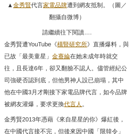
▲
金秀賢
代言
家電
品牌
遭到網友抵制。（圖／
翻攝自微博）
請繼續往下閱讀….
金秀賢遭YouTube《
橫豎研究所
》直播爆料，與
已故「最美童星」
金賽綸
在她未成年時就交
往，且長達6年，卻又翻臉不認人。儘管經紀公
司強硬否認到底，但他男神人設已崩塌，其中
他在中國3月才剛接下家電品牌代言，如今品牌
被網友灌爆，要求更換
代言人
。
金秀賢2013年憑藉《來自星星的你》爆紅後，
在中國代言接不完，但後來因中國「限韓令」