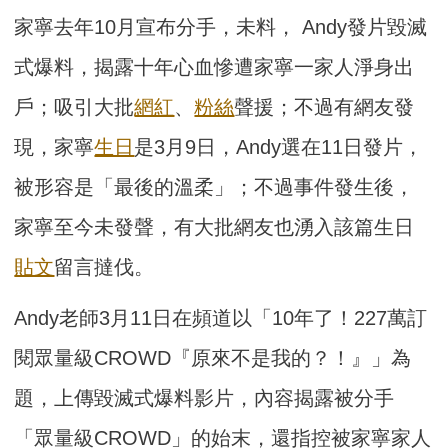
家寧去年10月宣布分手，未料， Andy發片毀滅
式爆料，揭露十年心血慘遭家寧一家人淨身出
戶；吸引大批
網紅
、
粉絲
聲援；不過有網友發
現，家寧
生日
是3月9日，Andy選在11日發片，
被形容是「最後的溫柔」；不過事件發生後，
家寧至今未發聲，有大批網友也湧入該篇生日
貼文
留言撻伐。
Andy老師3月11日在頻道以「10年了！227萬訂
閱眾量級CROWD『原來不是我的？！』」為
題，上傳毀滅式爆料影片，內容揭露被分手
「眾量級CROWD」的始末，還指控被家寧家人