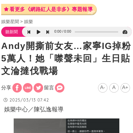
看更多《網路紅人是非多》專題報導
娛樂星聞
娛樂
0:00
0:00
聽新聞
Andy開撕前女友…家寧IG掉粉
5萬人！她「噤聲未回」生日貼
文淪撻伐戰場
A-
A
A+
分享
留言
2025/03/13 07:42
娛樂中心／陳弘逸報導