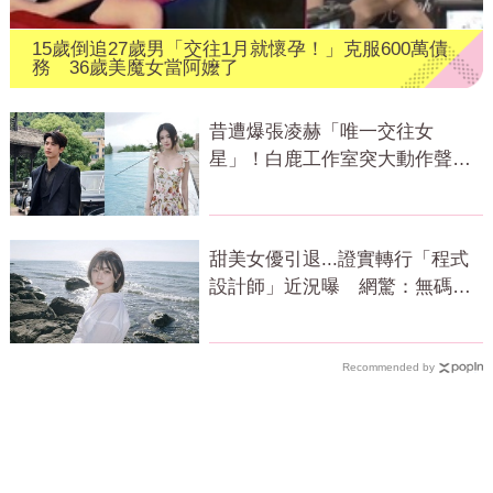
15歲倒追27歲男「交往1月就懷孕！」克服600萬債
務 36歲美魔女當阿嬤了
昔遭爆張凌赫「唯一交往女
星」！白鹿工作室突大動作聲
明 秒衝熱搜
甜美女優引退...證實轉行「程式
設計師」近況曝 網驚：無碼變
寫碼
Recommended by