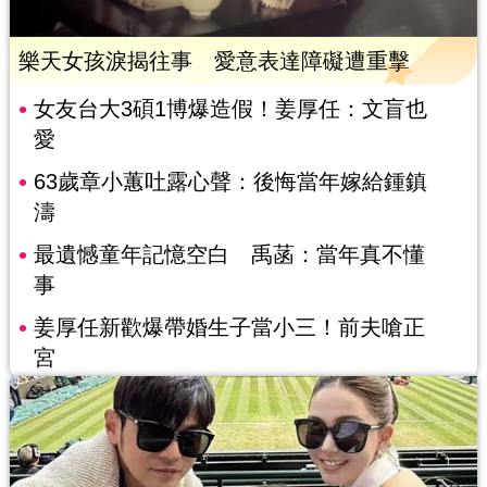
樂天女孩淚揭往事 愛意表達障礙遭重擊
女友台大3碩1博爆造假！姜厚任：文盲也
愛
63歲章小蕙吐露心聲：後悔當年嫁給鍾鎮
濤
最遺憾童年記憶空白 禹菡：當年真不懂
事
姜厚任新歡爆帶婚生子當小三！前夫嗆正
宮