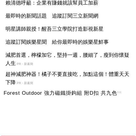
賴清德呼籲：企業有賺錢就該幫員工加薪
最即時的新聞話題 追蹤訂閱三立新聞網
明星講師親授！醒吾三立學院打造影視新星
追蹤訂閱娛樂星聞 給你最即時的娛樂星鮮事
減肥首選，檸檬加它，堅持一週，腰細了，瘦到你懷疑
人生
PR・新素簡
超神減肥神器！橘子不要直接吃，加點這個！體重天天
下降
PR・新素簡
Forest Outdoor 強力磁鐵掛鉤組 附D扣 共九色
PR