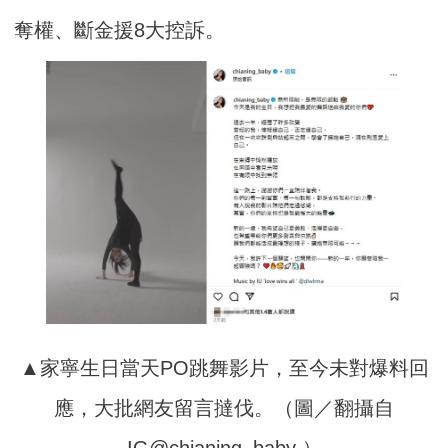
奪權、斷金援8大控訴。
▲家寧生日當天PO跳舞影片，至今未對爆料回
應，大批網友留言撻伐。（圖／翻攝自
IG@chianing_baby ）