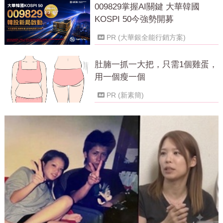
009829掌握AI關鍵 大華韓國
KOSPI 50今強勢開募
PR (大華銀全能行銷方案)
肚腩一抓一大把，只需1個雞蛋，
用一個瘦一個
PR (新素簡)