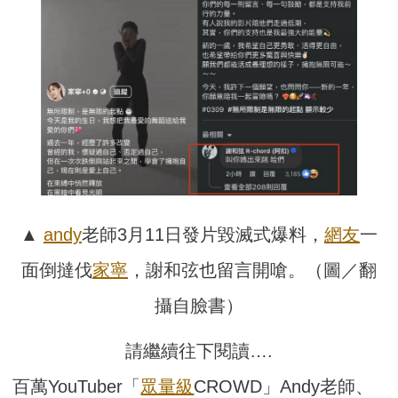
▲
andy
老師3月11日發片毀滅式爆料，
網友
一
面倒撻伐
家寧
，謝和弦也留言開嗆。（圖／翻
攝自臉書）
請繼續往下閱讀….
百萬YouTuber「
眾量級
CROWD」Andy老師、