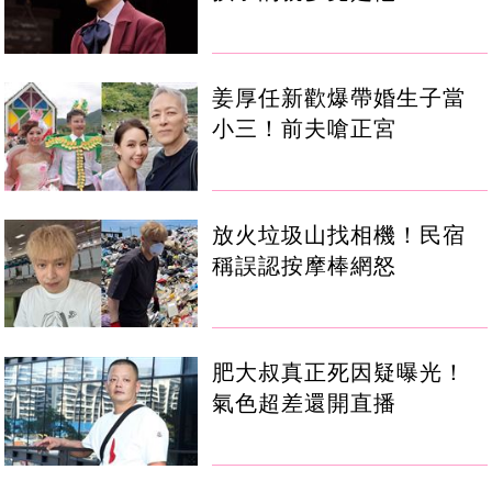
姜厚任新歡爆帶婚生子當
小三！前夫嗆正宮
放火垃圾山找相機！民宿
稱誤認按摩棒網怒
肥大叔真正死因疑曝光！
氣色超差還開直播