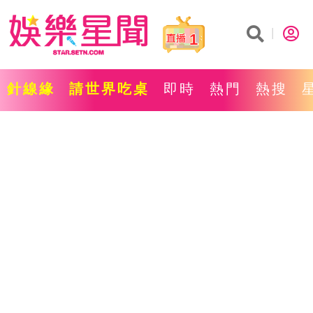
1
針線緣
請世界吃桌
即時
熱門
熱搜