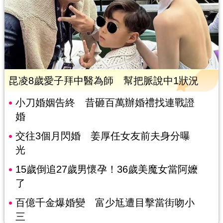
昆凌8歲愛子拜中醫為師 幫把脈說中1狀況
小刀婚姻告終 昔砸百萬辦婚禮找連戰證
婚
交往3個月閃婚 姜厚任女友前夫身分曝
光
15歲倒追27歲男懷孕！36歲美魔女當阿嬤
了
百億千金爆婚變 富少尪遭目擊當街吻小
三