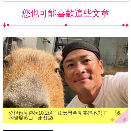
您也可能喜歡這些文章
公視預算遭砍10.2億！江宏恩罕見開砲不忍了 「6
字酸爆藍白」網狂讚