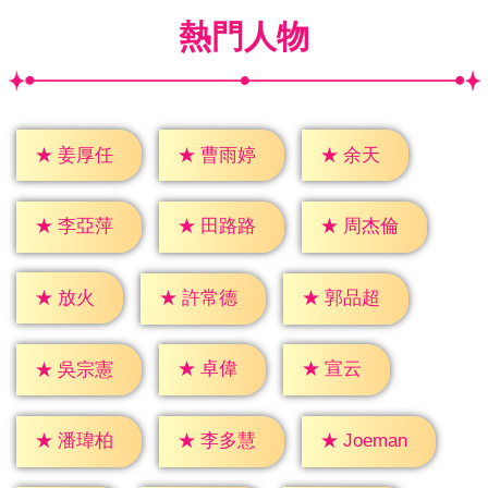
熱門人物
★
余天
★
姜厚任
★
曹雨婷
★
李亞萍
★
田路路
★
周杰倫
★
放火
★
許常德
★
郭品超
★
卓偉
★
宣云
★
吳宗憲
★
潘瑋柏
★
李多慧
★
Joeman