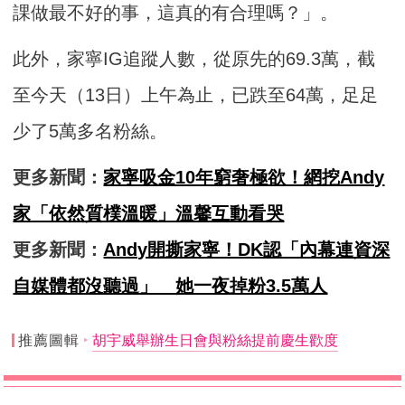
課做最不好的事，這真的有合理嗎？」。
此外，家寧IG追蹤人數，從原先的69.3萬，截
至今天（13日）上午為止，已跌至64萬，足足
少了5萬多名粉絲。
更多新聞：
家寧吸金10年窮奢極欲！網挖Andy
家「依然質樸溫暖」溫馨互動看哭
更多新聞：
Andy開撕家寧！DK認「內幕連資深
自媒體都沒聽過」 她一夜掉粉3.5萬人
推薦圖輯
胡宇威舉辦生日會與粉絲提前慶生歡度