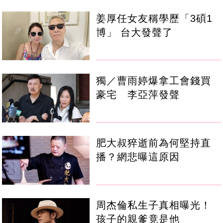
姜厚任女友稱學歷「3碩1
博」 台大發聲了
獨／曹雨婷爆拿工會錢買
豪宅 李亞萍發聲
肥大叔猝逝前為何堅持直
播？網悲曝這原因
周杰倫私生子真相曝光！
孩子的親爹竟是他