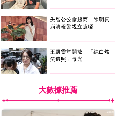
失智公公偷超商 陳明真
崩潰報警親立遺囑
王凱靈堂開放 「純白燦
笑遺照」曝光
大數據推薦