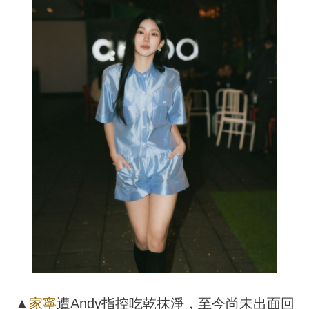
▲
家寧
遭Andy指控吃乾抹淨，至今尚未出面回