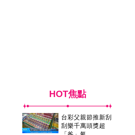
HOT焦點
台彩父親節推新刮
刮樂千萬頭獎超
「爸」氣