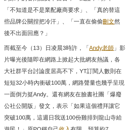
「不知道是不是業配廠商要求」、「真的替這
些品牌公關捏把冷汗」、「一直在偷偷
刪文
然
後不出面回應？」
而截至今（13）日凌晨3時許，「
Andy老師
」影
片曝光後隨即在網路上掀起大批網友熱議，各
大社群平台討論度居高不下，YT訂閱人數則在
短短32小時內衝破100萬，網路聲量也幾乎呈現
一面倒力挺Andy。還有網友在臉書社團「爆廢
公社公開版」發文，表示「如果這個禮拜讓它
突破100萬，這週日我送100份雞排到龍山寺給
遊民！」原PO稱自己
收入
有限，預算約7、