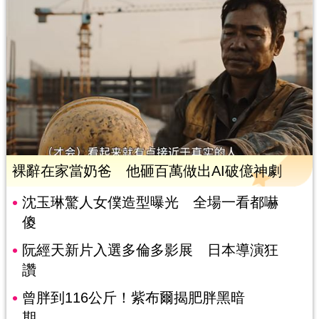
裸辭在家當奶爸 他砸百萬做出AI破億神劇
沈玉琳驚人女僕造型曝光 全場一看都嚇
傻
阮經天新片入選多倫多影展 日本導演狂
讚
曾胖到116公斤！紫布爾揭肥胖黑暗
期