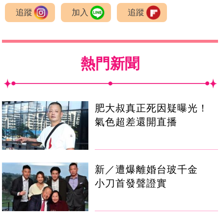
追蹤
加入
追蹤
熱門新聞
肥大叔真正死因疑曝光！
氣色超差還開直播
新／遭爆離婚台玻千金
小刀首發聲證實