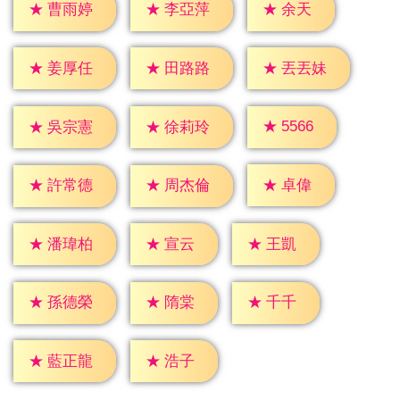
★
余天
★
曹雨婷
★
李亞萍
★
姜厚任
★
田路路
★
丟丟妹
★
5566
★
吳宗憲
★
徐莉玲
★
卓偉
★
許常德
★
周杰倫
★
宣云
★
王凱
★
潘瑋柏
★
隋棠
★
千千
★
孫德榮
★
浩子
★
藍正龍