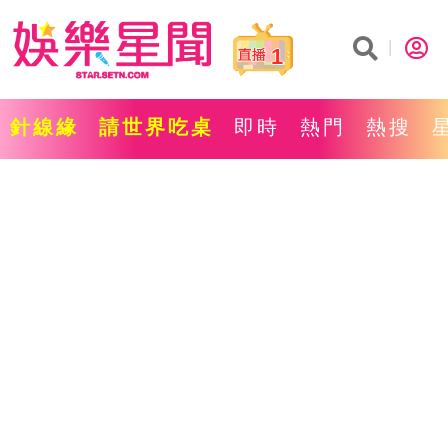
1
針線緣
請世界吃桌
即時
熱門
熱搜