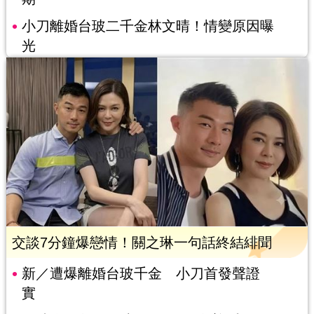
小刀離婚台玻二千金林文晴！情變原因曝
光
交談7分鐘爆戀情！關之琳一句話終結緋聞
新／遭爆離婚台玻千金 小刀首發聲證
實