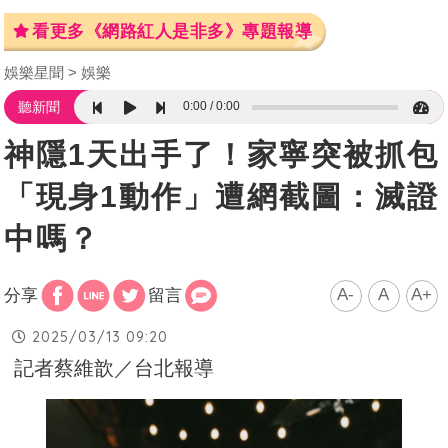
看更多《網路紅人是非多》專題報導
娛樂星聞
娛樂
0:00
0:00
聽新聞
神隱1天出手了！家寧突被抓包
「現身1動作」遭網截圖：滅證
中嗎？
A-
A
A+
分享
留言
2025/03/13 09:20
記者蔡維歆／台北報導