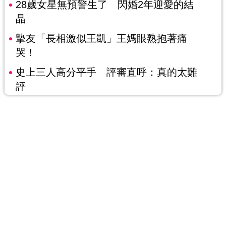
28歲女星無預警生了 閃婚2年迎愛的結
晶
摯友「長相激似王凱」王媽眼熟抱著痛
哭！
史上三人高分平手 評審直呼：真的太難
評