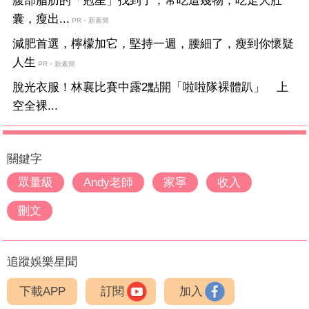
腹部脂肪的「剋星」找到了，常吃這幾物，吃走大肚
囊，瘦出...
PR・新素簡
減肥首選，檸檬加它，堅持一週，腰細了，瘦到你懷疑
人生
PR・新素簡
脫光衣服！林襄比賽中露2點開「啦啦隊裸體趴」 上
空全裸...
關鍵字
眾量級
Andy老師
家寧
收入
刪文
追蹤娛樂星聞
下載APP
訂閱
加入