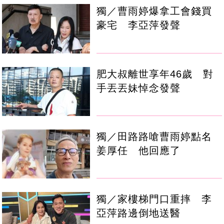
獨／曹雨婷爆拿工會錢買
豪宅 李亞萍發聲
肥大叔離世享年46歲 對
手丟丟妹悼念發聲
獨／田路路嗆曹雨婷點名
姜厚任 他回應了
獨／家樓梯門口重摔 李
亞萍路邊倒地送醫