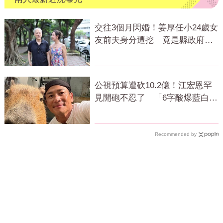
交往3個月閃婚！姜厚任小24歲女
友前夫身分遭挖 竟是縣政府高
官
公視預算遭砍10.2億！江宏恩罕
見開砲不忍了 「6字酸爆藍白」
網狂讚
Recommended by