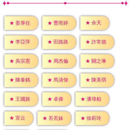
★
余天
★
姜厚任
★
曹雨婷
★
李亞萍
★
田路路
★
許常德
★
吳宗憲
★
周杰倫
★
關之琳
★
陳泰銘
★
馬清偉
★
陳美琪
★
卓偉
★
王國旌
★
潘瑋柏
★
宣云
★
丟丟妹
★
徐莉玲