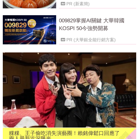
PR (新素簡)
009829掌握AI關鍵 大華韓國
KOSPI 50今強勢開募
PR (大華銀全能行銷方案)
粿粿、王子偷吃消失演藝圈！賴銘偉鬆口回應了
兩人最新近況曝光