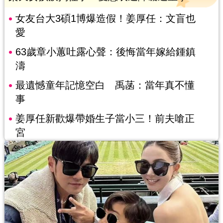
女友台大3碩1博爆造假！姜厚任：文盲也
愛
63歲章小蕙吐露心聲：後悔當年嫁給鍾鎮
濤
最遺憾童年記憶空白 禹菡：當年真不懂
事
姜厚任新歡爆帶婚生子當小三！前夫嗆正
宮