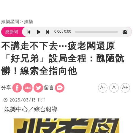
娛樂星聞
娛樂
0:00
0:00
聽新聞
不講走不下去⋯疲老闆還原
「好兄弟」設局全程：醜陋骯
髒！線索全指向他
A-
A
A+
分享
留言
2025/03/13 11:11
娛樂中心／綜合報導