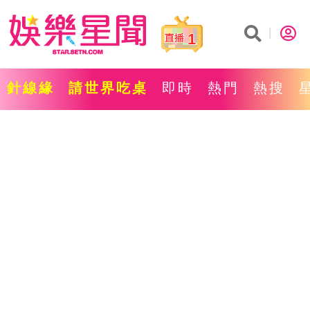
1
針線緣
請世界吃桌
即時
熱門
熱搜