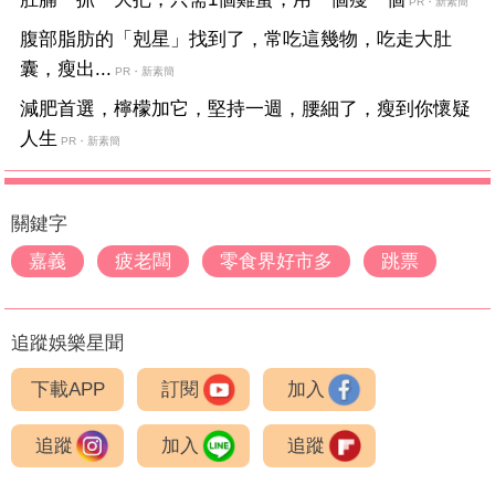
PR・新素簡
腹部脂肪的「剋星」找到了，常吃這幾物，吃走大肚
囊，瘦出...
PR・新素簡
減肥首選，檸檬加它，堅持一週，腰細了，瘦到你懷疑
人生
PR・新素簡
關鍵字
嘉義
疲老闆
零食界好市多
跳票
追蹤娛樂星聞
下載APP
訂閱
加入
追蹤
加入
追蹤