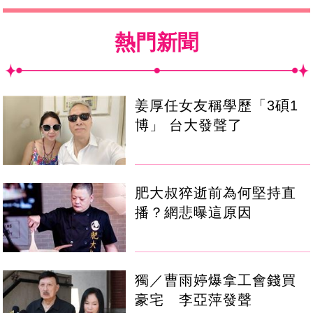
熱門新聞
姜厚任女友稱學歷「3碩1
博」 台大發聲了
肥大叔猝逝前為何堅持直
播？網悲曝這原因
獨／曹雨婷爆拿工會錢買
豪宅 李亞萍發聲