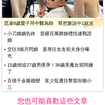
昆凌8歲愛子拜中醫為師 幫把脈說中1狀況
小刀婚姻告終 昔砸百萬辦婚禮找連戰證
婚
交往3個月閃婚 姜厚任女友前夫身分曝
光
15歲倒追27歲男懷孕！36歲美魔女當阿嬤
了
百億千金爆婚變 富少尪遭目擊當街吻小
三
您也可能喜歡這些文章