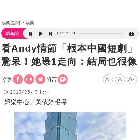
娛樂星聞
娛樂
0:00
0:00
聽新聞
看Andy情節「根本中國短劇」
驚呆！她曝1走向：結局也很像
A-
A
A+
分享
留言
2025/03/13 11:41
娛樂中心／黃依婷報導