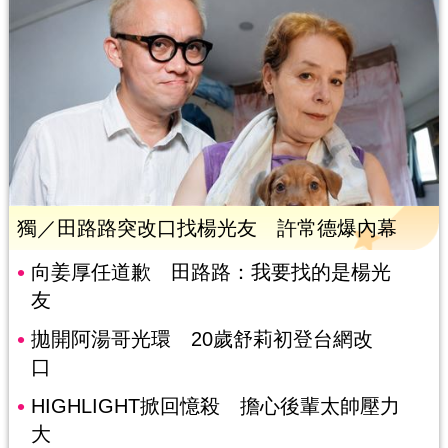
獨／田路路突改口找楊光友 許常德爆內幕
向姜厚任道歉 田路路：我要找的是楊光
友
拋開阿湯哥光環 20歲舒莉初登台網改
口
HIGHLIGHT掀回憶殺 擔心後輩太帥壓力
大