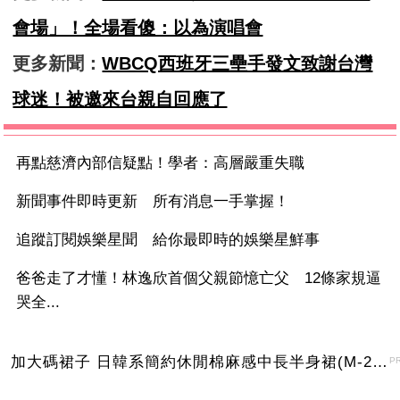
會場」！全場看傻：以為演唱會
更多新聞：
WBCQ西班牙三壘手發文致謝台灣
球迷！被邀來台親自回應了
再點慈濟內部信疑點！學者：高層嚴重失職
新聞事件即時更新 所有消息一手掌握！
追蹤訂閱娛樂星聞 給你最即時的娛樂星鮮事
爸爸走了才懂！林逸欣首個父親節憶亡父 12條家規逼
哭全...
加大碼裙子 日韓系簡約休閒棉麻感中長半身裙(M-2XL)【XMS54038】＊艾美時尚(現+預)
P