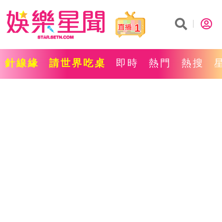
1
針線緣
請世界吃桌
即時
熱門
熱搜