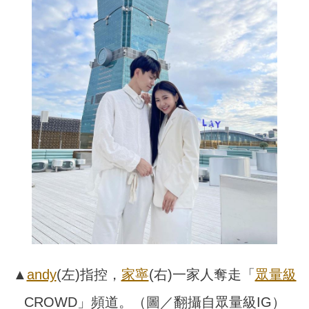
▲
andy
(左)指控，
家寧
(右)一家人奪走「
眾量級
CROWD」頻道。（圖／翻攝自眾量級IG）