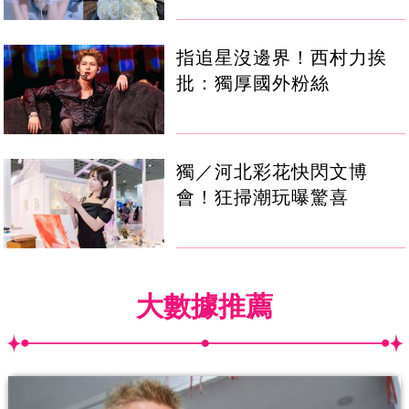
指追星沒邊界！西村力挨
批：獨厚國外粉絲
獨／河北彩花快閃文博
會！狂掃潮玩曝驚喜
大數據推薦