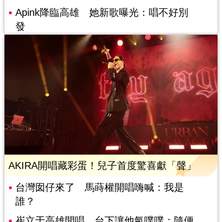
Apink降臨高雄 她新歌曝光：唱不好別
發
AKIRA開唱藏彩蛋！兒子首度驚喜獻「聲」
台灣囡仔來了 馬蒔權開唱嗨喊：我是
誰？
崔立于高雄開唱 台下讓他氣噗噗：隨便