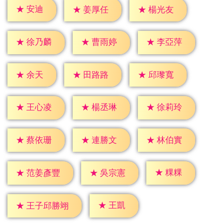
★
安迪
★
姜厚任
★
楊光友
★
徐乃麟
★
曹雨婷
★
李亞萍
★
余天
★
田路路
★
邱瓈寬
★
王心凌
★
楊丞琳
★
徐莉玲
★
蔡依珊
★
連勝文
★
林伯實
★
粿粿
★
吳宗憲
★
范姜彥豐
★
王凱
★
王子邱勝翊