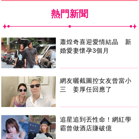
熱門新聞
蕭煌奇喜迎愛情結晶 新
婚愛妻懷孕3個月
網友曬截圖控女友曾當小
三 姜厚任回應了
追星追到丟性命！網紅學
霸曾做酒店賺破億