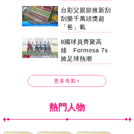
台彩父親節推新刮
刮樂千萬頭獎超
「爸」氣
8國球員齊聚高
雄 Formosa 7s
掀足球熱潮
更多焦點+
熱門人物