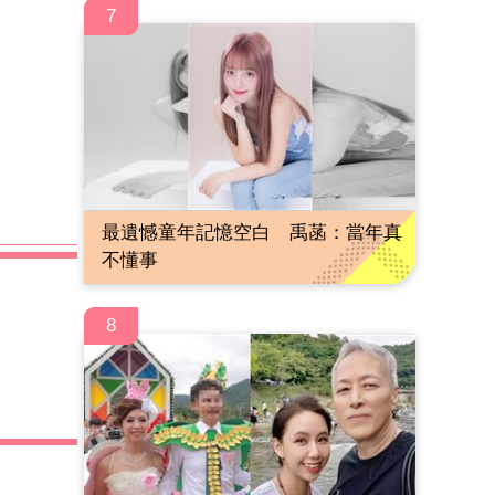
7
最遺憾童年記憶空白 禹菡：當年真
不懂事
8