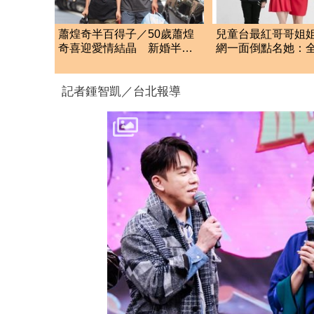
蕭煌奇半百得子／50歲蕭煌
兒童台最紅哥哥姐
奇喜迎愛情結晶 新婚半年
網一面倒點名她：
「愛妻懷孕3個月」
不認識
記者鍾智凱／台北報導