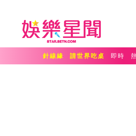
針線緣
請世界吃桌
即時