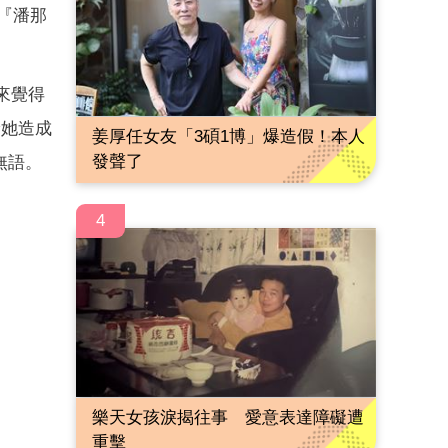
『潘那
來覺得
給她造成
姜厚任女友「3碩1博」爆造假！本人
發聲了
無語。
4
樂天女孩淚揭往事 愛意表達障礙遭
重擊