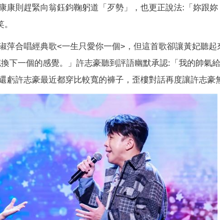
康康則趕緊向翁鈺鈞鞠躬道「歹勢」，也更正說法:「妳跟妳
笑。
淑萍合唱經典歌<一生只愛你一個>，但這首歌卻讓黃妃聽起
完換下一個的感覺。」許志豪聽到評語幽默承認:「我的帥氣
還虧許志豪最近都穿比較寬的褲子，歪樓對話再度讓許志豪