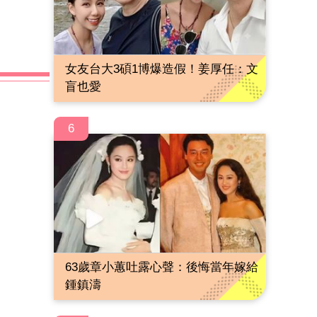
女友台大3碩1博爆造假！姜厚任：文
盲也愛
6
63歲章小蕙吐露心聲：後悔當年嫁給
鍾鎮濤