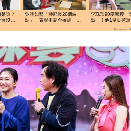
姐是誰？
吳淡如驚「肺部長20個白
李珠珢90度彎腰「
全台沒人
點」 表親不菸全罹癌：比
出」！他1舉動惹
例很高
轟：就是在意淫
Recommend