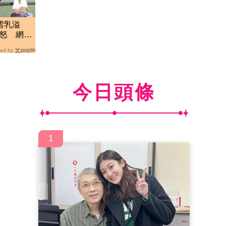
雪乳溢
眾怒 網
ed by
今日頭條
1