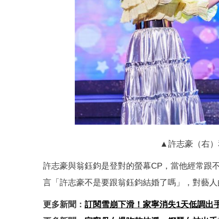
▲許志豪（右）
許志豪與翁鈺鈞是登對的螢幕CP，當他經常跟
言「許志豪不是要跟翁鈺鈞結婚了嗎」，對藝人
更多新聞：
訂閱雪崩下滑！家寧消失1天低調出手