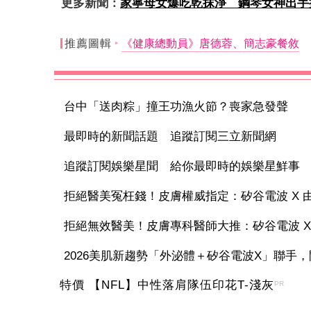
更多新聞：
家寧母女爆吃乾抹淨 鋼琴女神出手挺
推薦圖輯
《健康總動員》唐德蓉、簡志豪餐敘
台中「送肉粽」撞王功漁火節？喪家急發聲
最即時的新聞話題 追蹤訂閱三立新聞網
追蹤訂閱娛樂星聞 給你最即時的娛樂星鮮事
拒絕醫美冤枉錢！皮膚權威指定：矽谷電波 X 由內
拒絕無效醫美！皮膚專科醫師大推：矽谷電波 X 讓
2026美肌新趨勢「外泌體＋矽谷電波X」聯手，開
特價 【NFL】中性落肩隊伍印花T-淺灰
PR