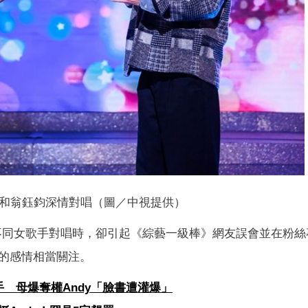
和翁鈺鈞深情對唱（圖／中視提供）
不同女歌手對唱時，卻引起《綜藝一級棒》網友誤會並在粉絲
的感情相當關注。
 母爆奪權Andy「臉書遭灌爆」