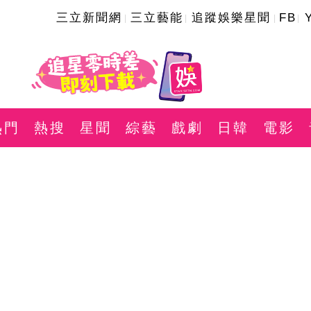
三立新聞網
三立藝能
追蹤娛樂星聞
FB
熱門
熱搜
星聞
綜藝
戲劇
日韓
電影