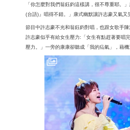
「你怎麼對我們翁鈺鈞這樣講，很不尊重耶。」
(台語)』唱得不錯。」康式幽默讓許志豪又氣又
節目中許志豪不光和翁鈺鈞對唱，也跟女歌手陳
許志豪似乎有給女生壓力:「女生有點趕著要唱
壓力。」一旁的康康卻聽成「我的疝氣」，藉機