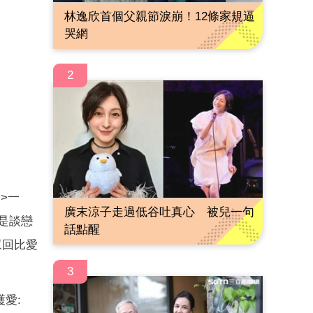
林逸欣首個父親節淚崩！12條家規逼
哭網
2
>一
廣末涼子走過低谷吐真心 被兒一句
是談戀
話點醒
眾回比愛
3
愛: