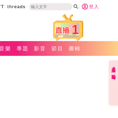
YT
threads
登入
1
音樂
專題
影音
節目
圖輯
直播✦活動