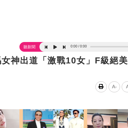
0:00
0:00
聽新聞
馬女神出道「激戰10女」F級絕
A-