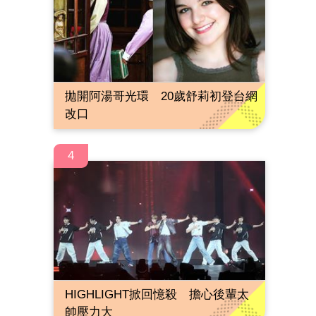
拋開阿湯哥光環 20歲舒莉初登台網
改口
4
HIGHLIGHT掀回憶殺 擔心後輩太
帥壓力大