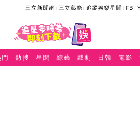
三立新聞網
三立藝能
追蹤娛樂星聞
FB
熱門
熱搜
星聞
綜藝
戲劇
日韓
電影