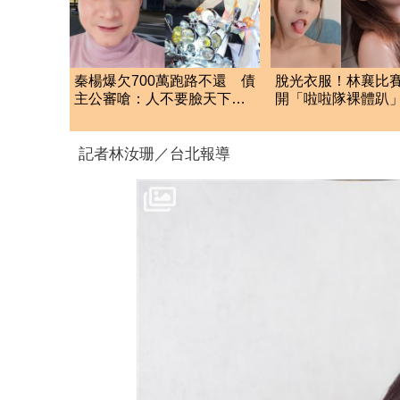
秦楊爆欠700萬跑路不還 債
脫光衣服！林襄比賽
主公審嗆：人不要臉天下無
開「啦啦隊裸體趴
敵
全裸被看光光
記者林汝珊／台北報導