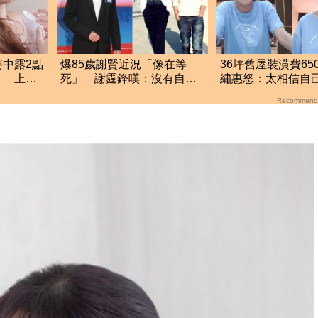
中露2點
爆85歲謝賢近況「像在等
36坪舊屋裝潢費65
」 上空
死」 謝霆鋒嘆：沒有自理
繡惠怒：太相信自
能力
坑
Recommend