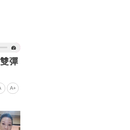
美雙彈
A
A+