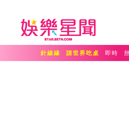
針線緣
請世界吃桌
即時