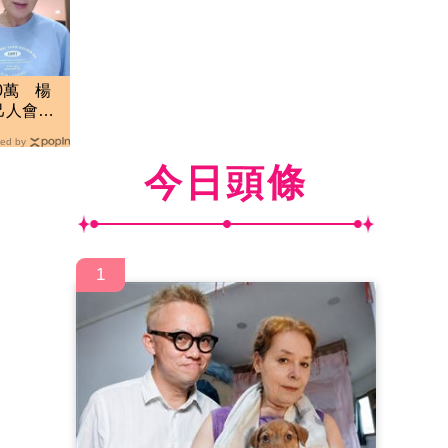
0萬 楊
己人會被
ed by
今日頭條
1