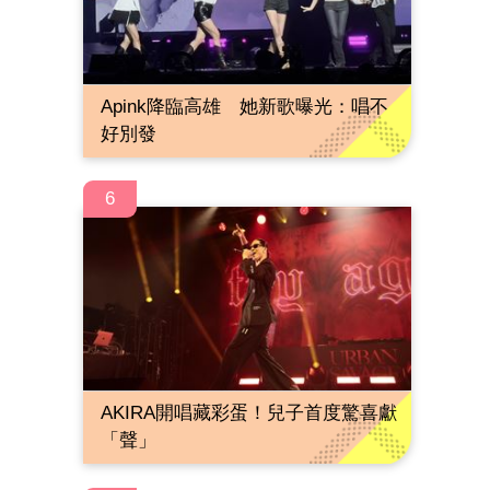
Apink降臨高雄 她新歌曝光：唱不
好別發
6
AKIRA開唱藏彩蛋！兒子首度驚喜獻
「聲」