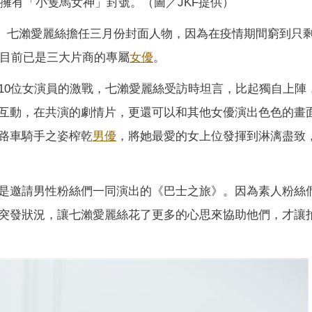
擁有「小隻馬女神」封號。（圖／JKF提供）
神」七瀨愛麗絲擔任三月份封面人物，因為在疫情期間窮到只剩
，目前已是三大片商的專屬
女優
。
10位女演員的激戰，七瀨愛麗絲受訪時坦言，比起獨自上陣
互動，在共演的劇情片，更還可以和其他女優演出色色的畫
路車騎手之姿榨乾
男優
，將她最愛的女上位發揮到淋漓盡致
是邀請男性粉絲們一同演出的《巴士之旅》。因為素人粉絲
突發狀況，讓七瀨愛麗絲花了更多的心思來協助他們，才讓