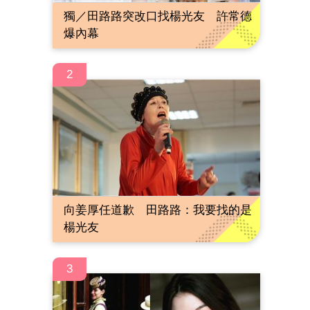
獨／田路路突改口找楊光友 許常德
爆內幕
2
向姜厚任道歉 田路路：我要找的是
楊光友
3