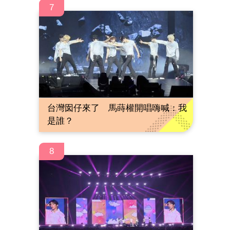
7
台灣囡仔來了 馬蒔權開唱嗨喊：我
是誰？
8