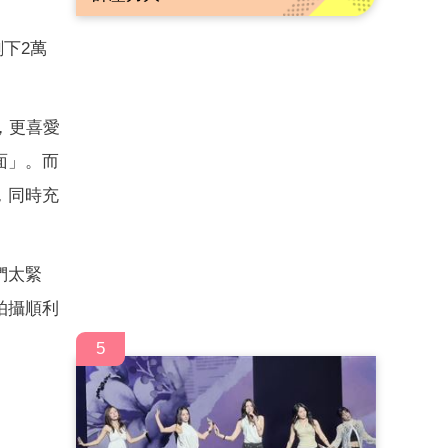
下2萬
，更喜愛
面」。而
，同時充
們太緊
拍攝順利
5