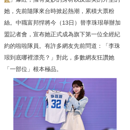
她，先前隨隊來台時掀起熱潮，累積大票粉
絲。中職富邦悍將今（13日）替李珠珢舉辦加
盟記者會，宣布她正式成為旗下第一位全經紀
約的啦啦隊員。有許多網友先前問道：「李珠
珢到底哪裡漂亮？」對此，多數網友狂讚她
「一部位」根本極品。