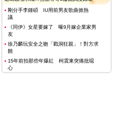
剛分手李鍾碩 IU用前男友歌曲掀熱
議
《同伊》女星要嫁了 曝9月嫁企業家男
友
徐乃麟玩安全之吻「戳洞狂親」！對方求
饒
15年前拍那些年爆紅 柯震東突痛批噁
心