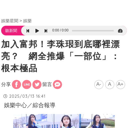
娛樂星聞
娛樂
0:00
0:00
聽新聞
加入富邦！李珠珢到底哪裡漂
亮？ 網全推爆「一部位」：
根本極品
A-
A
A+
分享
留言
2025/03/13 16:41
娛樂中心／綜合報導