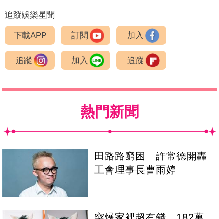
追蹤娛樂星聞
下載APP
訂閱
加入
追蹤
加入
追蹤
熱門新聞
田路路窮困 許常德開轟
工會理事長曹雨婷
突爆家裡超有錢 182萬