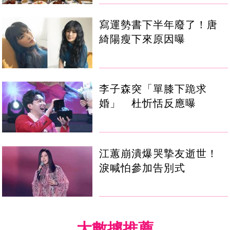
寫運勢書下半年廢了！唐
綺陽瘦下來原因曝
李子森突「單膝下跪求
婚」 杜忻恬反應曝
江蕙崩潰爆哭摯友逝世！
淚喊怕參加告別式
大數據推薦