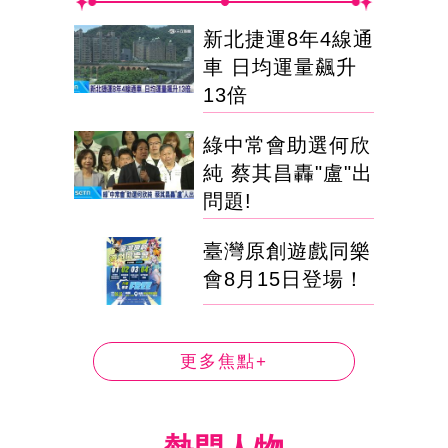
新北捷運8年4線通
車 日均運量飆升
13倍
綠中常會助選何欣
純 蔡其昌轟"盧"出
問題!
臺灣原創遊戲同樂
會8月15日登場！
更多焦點+