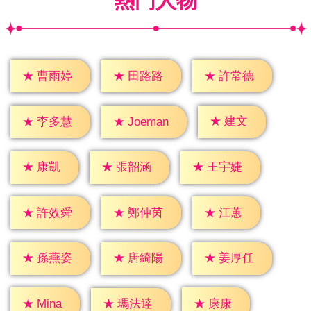
熱門人物
★
曹雨婷
★
田路路
★
許常德
★
建文
★
李多慧
★
Joeman
★
康凱
★
張韶涵
★
王宇婕
★
江蕙
★
許效舜
★
鄭仲茵
★
孫燕姿
★
唐綺陽
★
姜厚任
★
康康
★
Mina
★
瑪法達