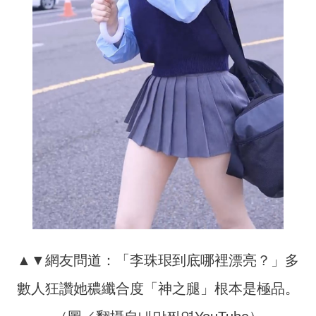
▲▼網友問道：「李珠珢到底哪裡漂亮？」多
數人狂讚她穠纖合度「神之腿」根本是極品。