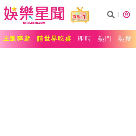
1
王凱猝逝
請世界吃桌
即時
熱門
熱搜