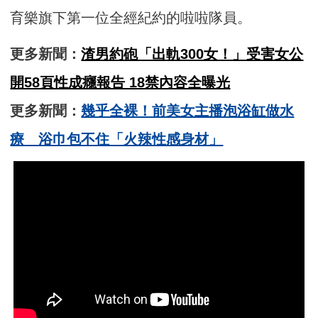
育樂旗下第一位全經紀約的啦啦隊員。
更多新聞：
渣男約砲「出軌300女！」受害女公
開58頁性成癮報告 18禁內容全曝光
更多新聞：
幾乎全裸！前美女主播泡浴缸做水
療 浴巾包不住「火辣性感身材」