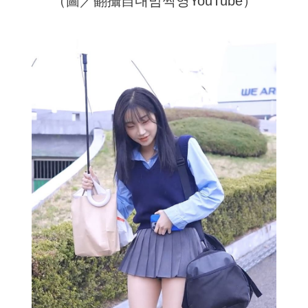
（圖／翻攝自내맘찍영YouTube）