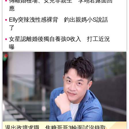
傳離婚檢場、女兒非親生 李翊君露面回
應
Elly突辣洩性感裸背 釣出親媽小S說話
了
女星認離婚後獨自養孩0收入 打工近況
曝
退出政壇求職…焦糖哥哥3輪面試沒錄取