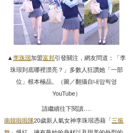
▲
李珠珢
加盟
富邦
引發關注，網友問道：「李
珠珢到底哪裡漂亮？」多數人狂讚她「一部
位」根本極品。（圖／翻攝自내맘찍영
YouTube）
請繼續往下閱讀….
南韓
啦啦隊
20歲新人氣女神李珠珢憑藉「
三振
舞
」爆紅，擁有曼妙的身材以及甜美的外型的