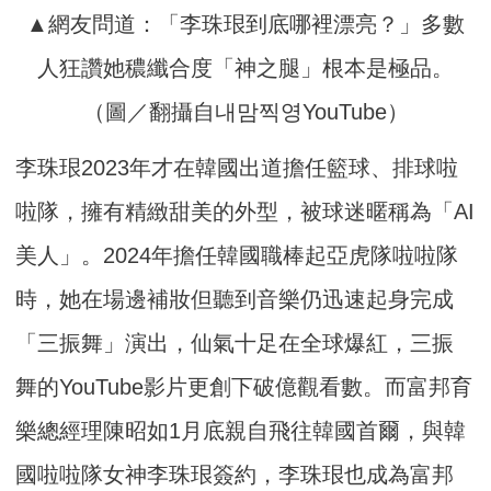
▲網友問道：「李珠珢到底哪裡漂亮？」多數
人狂讚她穠纖合度「神之腿」根本是極品。
（圖／翻攝自내맘찍영YouTube）
李珠珢2023年才在韓國出道擔任籃球、排球啦
啦隊，擁有精緻甜美的外型，被球迷暱稱為「AI
美人」。2024年擔任韓國職棒起亞虎隊啦啦隊
時，她在場邊補妝但聽到音樂仍迅速起身完成
「三振舞」演出，仙氣十足在全球爆紅，三振
舞的YouTube影片更創下破億觀看數。而富邦育
樂總經理陳昭如1月底親自飛往韓國首爾，與韓
國啦啦隊女神李珠珢簽約，李珠珢也成為富邦