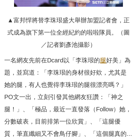
▲富邦悍將替李珠珢盛大舉辦加盟記者會，正
式成為旗下第一位全經紀約的啦啦隊員。（圖
／記者劉彥池攝影）
一名網友先前在Dcard以「李珠珢的
腿
好美」為
題，並寫道：「李珠珢的身材很好欸，尤其是
她的腿，有人也覺得李珠珢的腿很漂亮嗎？」
PO文一出，立刻引發其他網友狂讚：「神之
腿！」、「極品，最近一直發落（Follow）她，
分數破表，目前排第一位欣賞」、「這腿優
質，筆直纖細又不會鳥仔腳」、「這個腿真的...