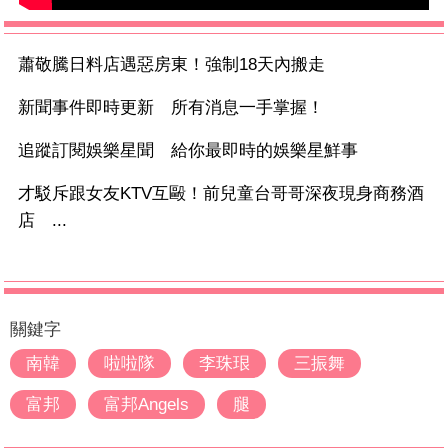
蕭敬騰日料店遇惡房東！強制18天內搬走
新聞事件即時更新 所有消息一手掌握！
追蹤訂閱娛樂星聞 給你最即時的娛樂星鮮事
才駁斥跟女友KTV互毆！前兒童台哥哥深夜現身商務酒
店 ...
關鍵字
南韓
啦啦隊
李珠珢
三振舞
富邦
富邦Angels
腿