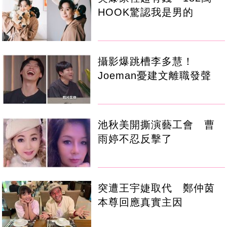
HOOK驚認我是男的
攝影爆跳槽李多慧！
Joeman憂建文離職發聲
池秋美開撕演藝工會 曹
雨婷不忍反擊了
突遭王宇婕取代 鄭仲茵
本尊回應真實主因