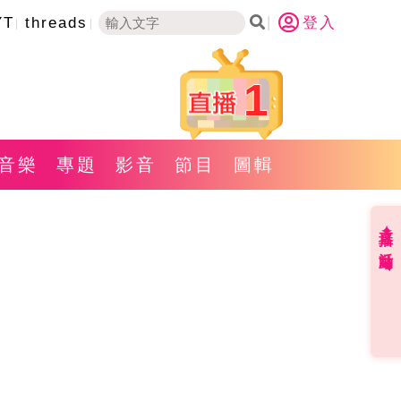
YT
threads
登入
1
音樂
專題
影音
節目
圖輯
直播✦活動