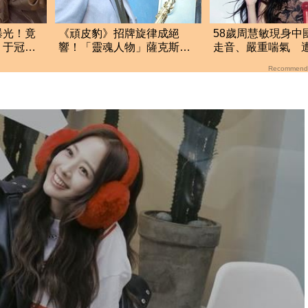
曝光！竟
《頑皮豹》招牌旋律成絕
58歲周慧敏現身中國
 于冠華
響！「靈魂人物」薩克斯風
走音、嚴重喘氣 
手辭世 享耆壽94歲
不如打手語
Recommend