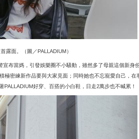
首露面。（圖／PALLADIUM）
警宣布當媽，引發娛樂圈不小騷動，雖然多了母親這個新身
正積極密練新作品要與大家見面；同時她也不忘寵愛自己，在
PALLADIUM好穿、百搭的小白鞋，日走2萬步也不喊累！