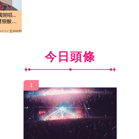
開唱...
遭狠酸：
ed by
今日頭條
1