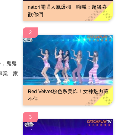
natori開唱人氣爆棚 嗨喊：超級喜
歡你們
2
份，鬼鬼
事業、家
Red Velvet粉色系美炸！女神魅力藏
不住
3