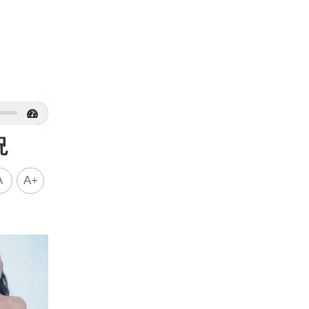
況
A
A+