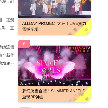
不減，許
棚，這幾
ALLDAY PROJECT太狂！LIVE實力
白鞋、直
震撼全場
6
持她這個
備全新作
讓粉絲一
夢幻跨團合體！SUMMER ANJELS
重現BP神曲