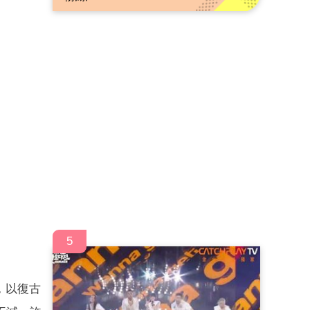
5
，以復古