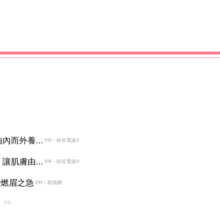
而外養...
PR・矽谷電波X
肌膚由...
PR・矽谷電波X
決燃眉之急
PR・易借網
）
PR