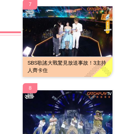
7
SBS歌謠大戰驚見放送事故！3主持
人齊卡住
8