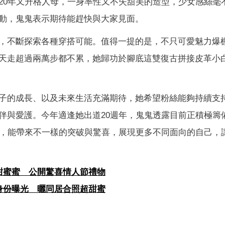
20年又升格人母，一身率性又不失甜美的造型，少女感絲毫
動，鬼鬼表示期待能趕快與大家見面。
，不斷探索各種穿搭可能。值得一提的是，不只可愛魅力爆
天走超過兩萬步都不累，她歸功於腳底這雙復古拼接皮革小
子的成長、以及未來生活充滿期待，她希望粉絲能夠持續支
伴與愛護。今年適逢她出道20週年，鬼鬼透露目前正積極籌
輯，能帶來不一樣的突破與驚喜，展現更多不同面向的自己，
甜蜜蜜 公開驚喜情人節禮物
身份曝光 曬同居合照超甜蜜