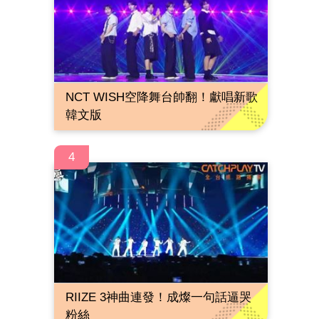
NCT WISH空降舞台帥翻！獻唱新歌
韓文版
4
RIIZE 3神曲連發！成燦一句話逼哭
粉絲