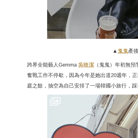
▲
鬼鬼
產後
跨界全能藝人Gemma
吳映潔
（鬼鬼）年初無預
奮戰工作不停歇，因為今年是她出道20週年，
庭之餘，抽空為自己安排了一場韓國小旅行，踩著