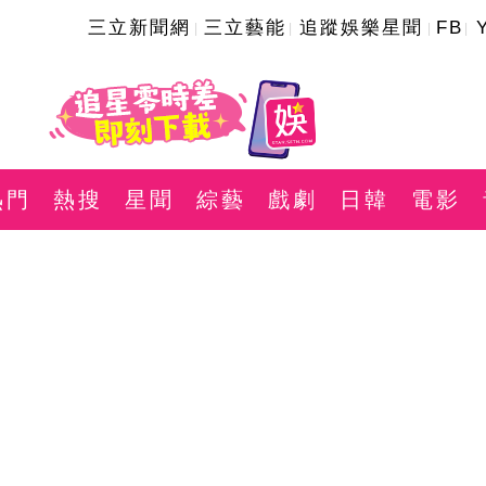
三立新聞網
三立藝能
追蹤娛樂星聞
FB
熱門
熱搜
星聞
綜藝
戲劇
日韓
電影