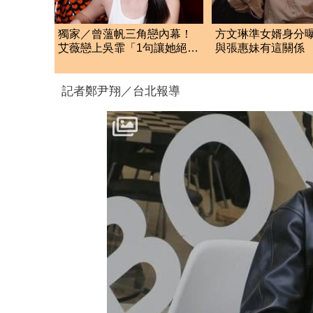
獨家／曾薀帆三角戀內幕！
方文琳準女婿身分
艾薇戀上吳霏「1句讓她絕
與張惠妹有這關係
交」：沒把我當朋友
鬆口真實交情
記者鄭尹翔／台北報導