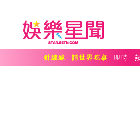
針線緣
請世界吃桌
即時