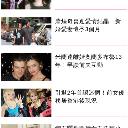
蕭煌奇喜迎愛情結晶 新
婚愛妻懷孕3個月
米蘭達離婚奧蘭多布魯13
年！罕談前夫互動
引退2年首認迷惘！前女優
移居香港後現況