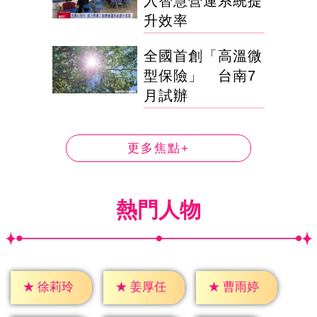
入智慧營運系統提
升效率
全國首創「高溫微
型保險」 台南7
月試辦
更多焦點+
熱門人物
★
徐莉玲
★
姜厚任
★
曹雨婷