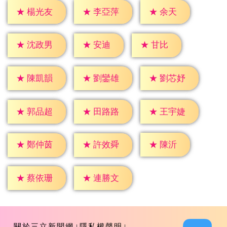
★
余天
★
楊光友
★
李亞萍
★
安迪
★
甘比
★
沈政男
★
陳凱韻
★
劉鑾雄
★
劉芯妤
★
郭品超
★
田路路
★
王宇婕
★
陳沂
★
鄭仲茵
★
許效舜
★
蔡依珊
★
連勝文
關於三立新聞網
隱私權聲明