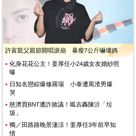
許富凱父親節開唱淚崩 暴瘦7公斤嚇壞媽
化身花花公主！姜厚任小24歲女友婚紗照
曝
日知名戀綜爆修羅場 小泰遭罵渣男爆
哭
慈濟買BNT遭詐掀議！呱吉轟陳沂「垃
圾」
獨／田路路晚景淒涼！姜厚任3年前早知
情