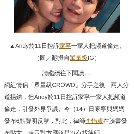
▲Andy於11日控訴
家寧
一家人把頻道偷走。
（圖／翻攝自
眾量級
IG）
請繼續往下閱讀….
網紅情侶「眾量級CROWD」分手之後，兩人分
道揚鑣，但Andy於11日控訴家寧一家人把頻道
偷走，引發外界爭議。今（14）日家寧與媽媽
發布6點聲明反擊，對此，律師
李怡貞
在臉書發
布貼文，表示對方應該是沒有找律師。