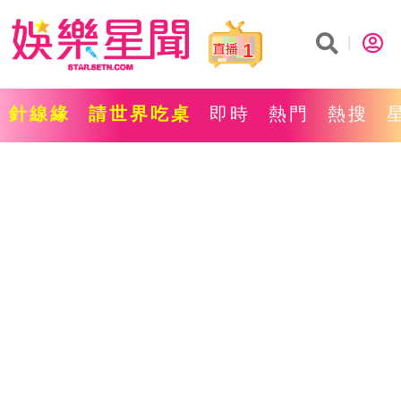
1
針線緣
請世界吃桌
即時
熱門
熱搜