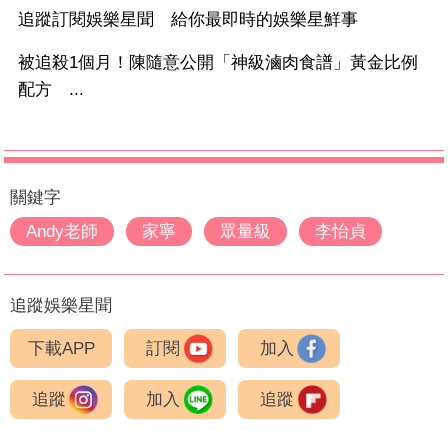
追蹤訂閱娛樂星聞 給你最即時的娛樂星鮮事
被追殺1個月！陳隨意公開「神級滷肉食譜」黃金比例
配方 ...
關鍵字
Andy老師
家寧
眾量級
李怡貞
追蹤娛樂星聞
下載APP
訂閱
加入
追蹤
加入
追蹤