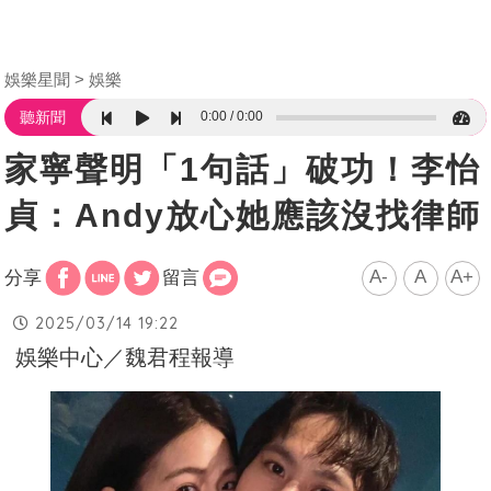
娛樂星聞
娛樂
0:00
0:00
聽新聞
家寧聲明「1句話」破功！李怡
貞：Andy放心她應該沒找律師
A-
A
A+
分享
留言
2025/03/14 19:22
娛樂中心／魏君程報導