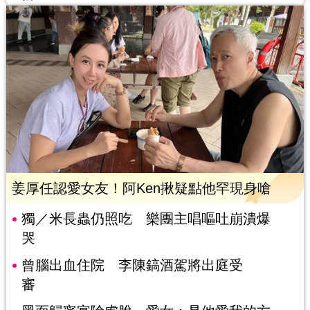
姜厚任認愛女友！阿Ken揪疑點他罕現身嗆
獨／米長蟲仍照吃 樂團主唱嘔吐崩潰爆
哭
曾腦出血住院 李陳鎬酒駕將出庭受
審