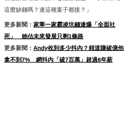
這麼缺錢嗎？連這種案子都接？」
更多新聞：
家寧一家霸凌坑錢連爆「全面社
死」 她估未來發展只剩1條路
更多新聞：
Andy收到多少抖內？頻道賺破億他
拿不到7% 網抖內「破7百萬」超過6年薪