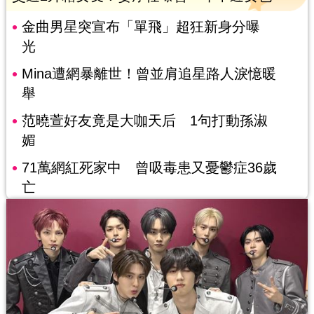
金曲男星突宣布「單飛」超狂新身分曝
光
Mina遭網暴離世！曾並肩追星路人淚憶暖
舉
范曉萱好友竟是大咖天后 1句打動孫淑
媚
71萬網紅死家中 曾吸毒患又憂鬱症36歲
亡