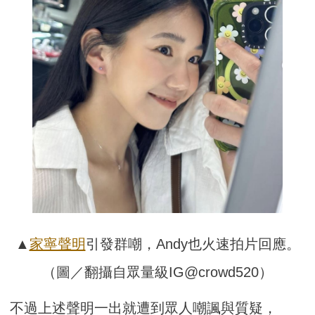
▲
家寧聲明
引發群嘲，Andy也火速拍片回應。
（圖／翻攝自眾量級IG@crowd520）
不過上述聲明一出就遭到眾人嘲諷與質疑，