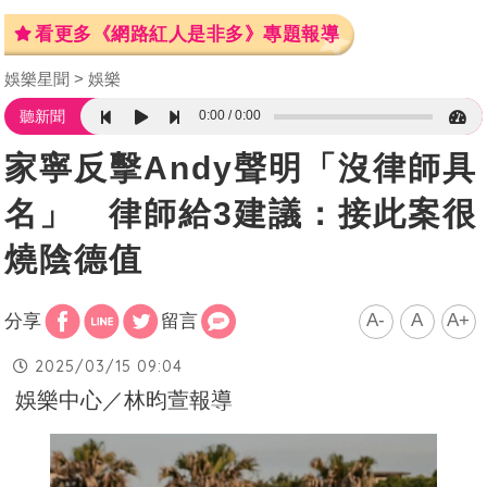
看更多《網路紅人是非多》專題報導
娛樂星聞
娛樂
0:00
0:00
聽新聞
家寧反擊Andy聲明「沒律師具
名」 律師給3建議：接此案很
燒陰德值
A-
A
A+
分享
留言
2025/03/15 09:04
娛樂中心／林昀萱報導