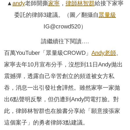
▲
andy
老師開撕
家寧
，
律師
林智群
給接下家寧
委託的律師3建議。（圖／翻攝自
眾量級
IG@crowd520）
請繼續往下閱讀….
百萬YouTuber「眾量級CROWD」
Andy老師
、
家寧去年10月宣布分手，沒想到11日Andy拋出
震撼彈，透露自己辛苦創立的頻道被女方私
吞，消息一出引發社會譁然。雖然家寧一家拋
出6點聲明反擊，但仍遭到Andy閃電打臉。對
此，律師林智群也在臉書分享給「願意接張家
這個案子」的勇者律師3點建議。