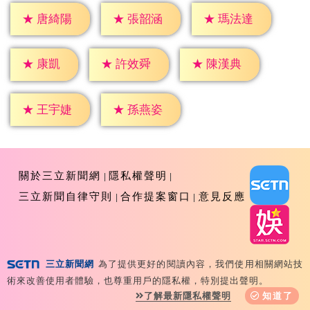
★
唐綺陽
★
張韶涵
★
瑪法達
★
康凱
★
許效舜
★
陳漢典
★
王宇婕
★
孫燕姿
關於三立新聞網
隱私權聲明
三立新聞自律守則
合作提案窗口
意見反應
三立新聞網
為了提供更好的閱讀內容，我們使用相關網站技
Copyright ©2026 Sanlih E-Television All Rights
術來改善使用者體驗，也尊重用戶的隱私權，特別提出聲明。
Reserved 版權所有 盜用必究 台北市內湖區舊宗路一段159
了解最新隱私權聲明
知道了
號 02-8792-8888