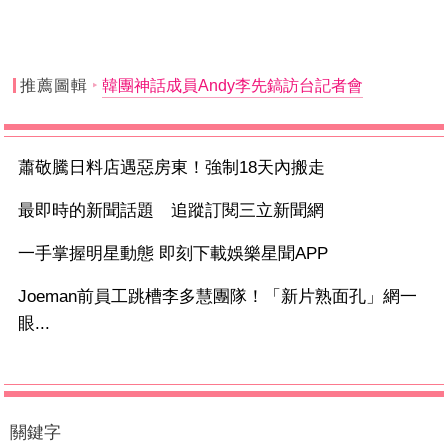
推薦圖輯
韓團神話成員Andy李先鎬訪台記者會
蕭敬騰日料店遇惡房東！強制18天內搬走
最即時的新聞話題 追蹤訂閱三立新聞網
一手掌握明星動態 即刻下載娛樂星聞APP
Joeman前員工跳槽李多慧團隊！「新片熟面孔」網一
眼...
關鍵字