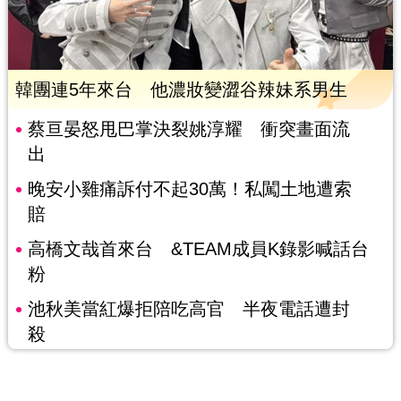
韓團連5年來台 他濃妝變澀谷辣妹系男生
蔡亘晏怒甩巴掌決裂姚淳耀 衝突畫面流
出
晚安小雞痛訴付不起30萬！私闖土地遭索
賠
高橋文哉首來台 &TEAM成員K錄影喊話台
粉
池秋美當紅爆拒陪吃高官 半夜電話遭封
殺