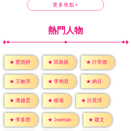
更多焦點+
熱門人物
★
曹雨婷
★
田路路
★
許常德
★
納豆
★
王敏淳
★
李翊君
★
檢場
★
潘越雲
★
許景淳
★
建文
★
李多慧
★
Joeman