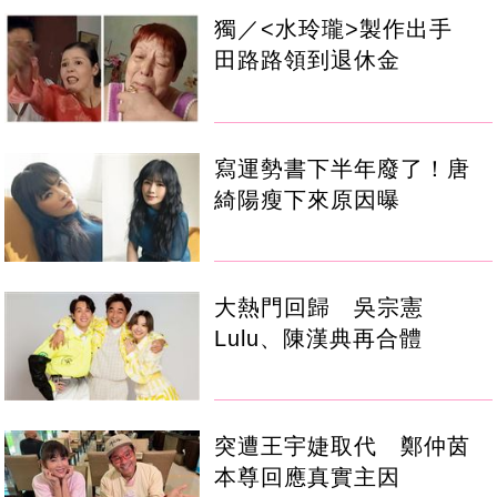
獨／<水玲瓏>製作出手
田路路領到退休金
寫運勢書下半年廢了！唐
綺陽瘦下來原因曝
大熱門回歸 吳宗憲
Lulu、陳漢典再合體
突遭王宇婕取代 鄭仲茵
本尊回應真實主因