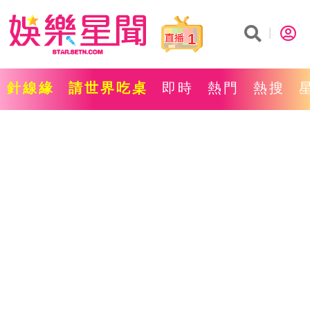
1
針線緣
請世界吃桌
即時
熱門
熱搜