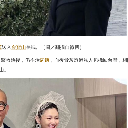
曄
送入
金寶山
長眠。（圖／翻攝自微博）
送醫救治後，仍不治
病逝
，而後骨灰透過私人包機回台灣，相
山。