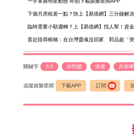
一手掌握明星動態 即刻下載娛樂星聞APP
下個月房租差一點？快上【易借網】三分鐘解
臨時需要小額週轉？上【易借網】找人幫！資
昔赴陸尋根稱：在台灣靈魂沒回家 郭品超「突變
關鍵字
大S
徐熙媛
病逝
具俊曄
追蹤娛樂星聞
下載APP
訂閱