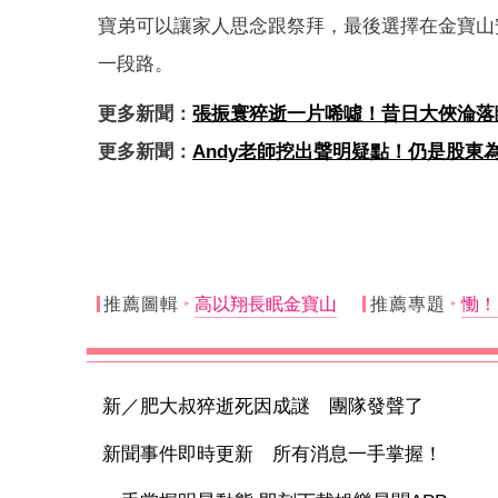
寶弟可以讓家人思念跟祭拜，最後選擇在金寶山
一段路。
更多新聞：
張振寰猝逝一片唏噓！昔日大俠淪落
更多新聞：
Andy老師挖出聲明疑點！仍是股
推薦圖輯
高以翔長眠金寶山
推薦專題
慟！
新／肥大叔猝逝死因成謎 團隊發聲了
新聞事件即時更新 所有消息一手掌握！