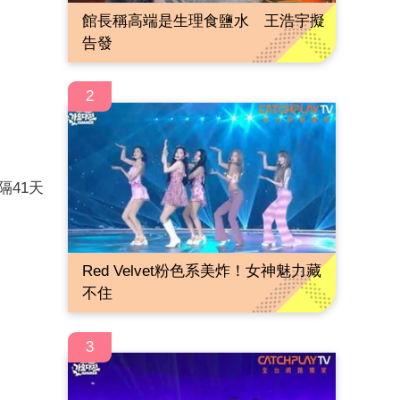
館長稱高端是生理食鹽水 王浩宇擬
告發
2
隔41天
Red Velvet粉色系美炸！女神魅力藏
不住
3