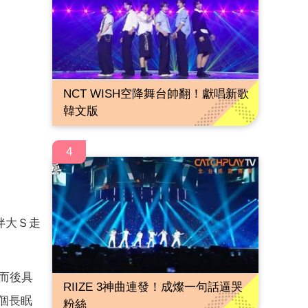
NCT WISH空降舞台帥翻！獻唱新歌
韓文版
4
伴大Ｓ走
而後具
RIIZE 3神曲連發！成燦一句話逼哭
個長眠
粉絲