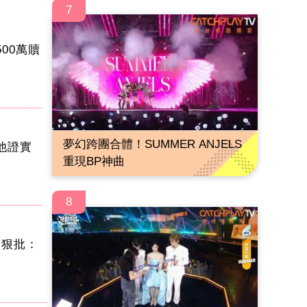
7
00萬贖
夢幻跨團合體！SUMMER ANJELS
他證實
重現BP神曲
8
遭狠批：