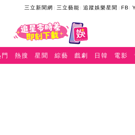
三立新聞網
三立藝能
追蹤娛樂星聞
FB
熱門
熱搜
星聞
綜藝
戲劇
日韓
電影