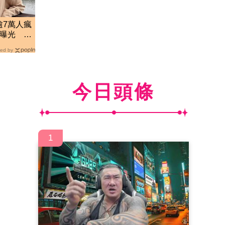
逾7萬人瘋
錄曝光 網
ed by
今日頭條
1