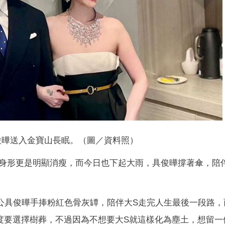
俊曄送入金寶山長眠。（圖／資料照）
身形更是明顯消瘦，而今日也下起大雨，具俊曄撐著傘，陪
老公具俊曄手捧粉紅色骨灰罈，陪伴大S走完人生最後一段路，
度要選擇樹葬，不過因為不想要大S就這樣化為塵土，想留一