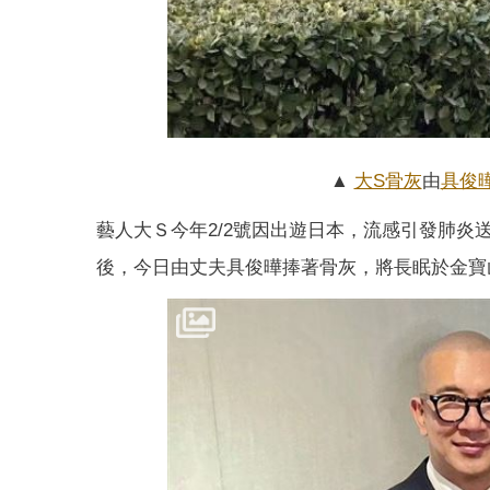
▲
大S
骨灰
由
具俊
藝人大Ｓ今年2/2號因出遊日本，流感引發肺炎
後，今日由丈夫具俊曄捧著骨灰，將長眠於金寶