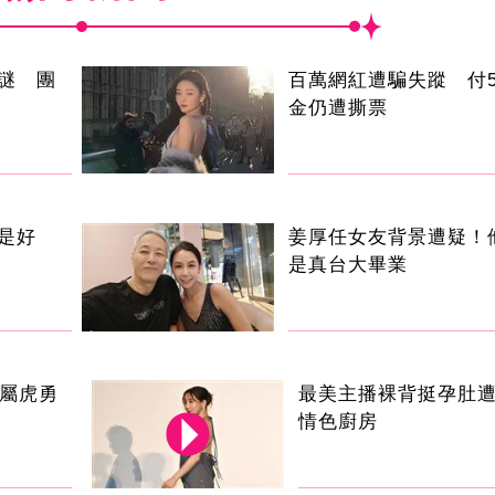
謎 團
百萬網紅遭騙失蹤 付5
金仍遭撕票
是好
姜厚任女友背景遭疑！
是真台大畢業
 屬虎勇
最美主播裸背挺孕肚
情色廚房