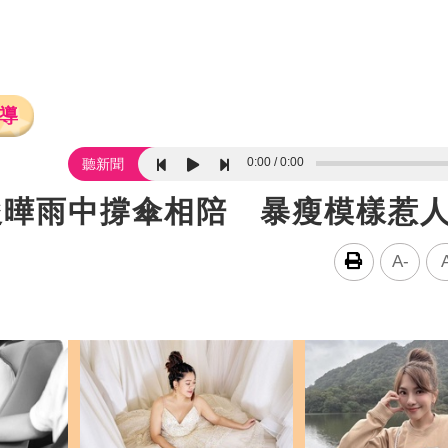
導
0:00
0:00
聽新聞
俊曄雨中撐傘相陪 暴瘦模樣惹
A-