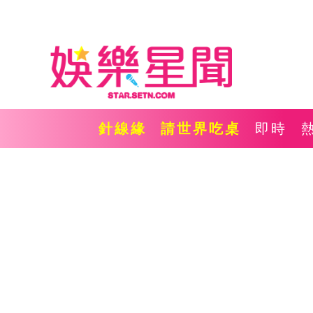
針線緣
請世界吃桌
即時