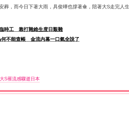
安葬，而今日下著大雨，具俊曄也撐著傘，陪著大S走完人
臨時工 靠打雜維生度日艱難
東為何不能查帳 金流內幕一口氣全說了
大S罹流感驟逝日本