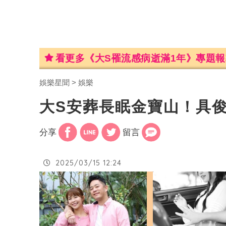
看更多《大S罹流感病逝滿1年》專題報
娛樂星聞
娛樂
大S安葬長眠金寶山！具
分享
留言
2025/03/15 12:24