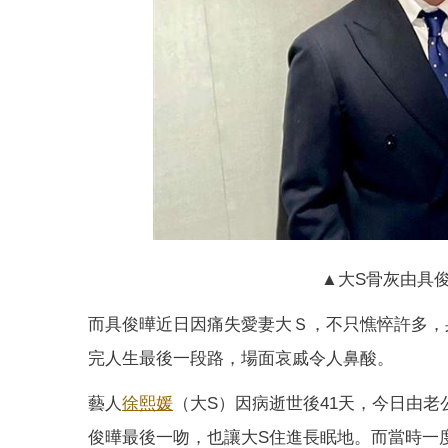
▲大S骨灰由具
而具俊曄近日因痛失愛妻大Ｓ，不只憔悴許多，
完人生最後一段路，場面哀戚令人鼻酸。
藝人
徐熙媛
（大S）因病逝世後41天，今日由
俊曄最後一吻，也讓大S住進長眠地。而當時一