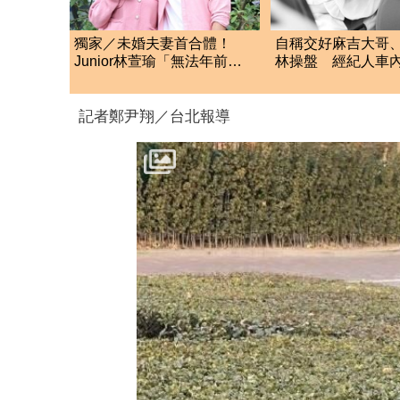
獨家／未婚夫妻首合體！
自稱交好麻吉大哥
Junior林萱瑜「無法年前登
林操盤 經紀人車
記」結婚規劃全說了
星挨告！栽在錄音
記者鄭尹翔／台北報導