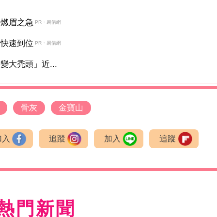
決燃眉之急
PR・易借網
金快速到位
PR・易借網
大禿頭」近...
骨灰
金寶山
加入
追蹤
加入
追蹤
熱門新聞