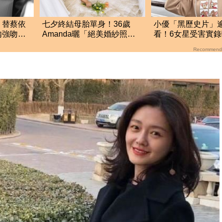
、替蔡依
七夕終結母胎單身！36歲
小優「黑歷史片」
內強吻女
Amanda曬「絕美婚紗照」
看！6女星受害實
檔
嗨喊：要嫁了
嘆：最紅就這次
Recommend