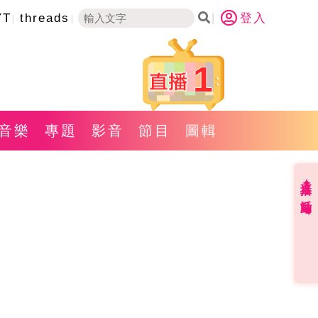
YT
threads
登入
1
音樂
專題
影音
節目
圖輯
直播✦活動