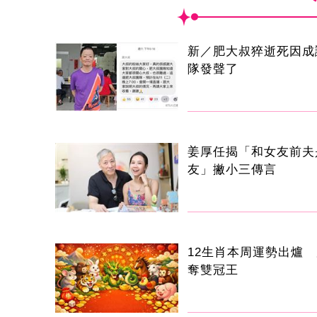
新／肥大叔猝逝死因成
隊發聲了
姜厚任揭「和女友前夫
友」撇小三傳言
12生肖本周運勢出爐
奪雙冠王