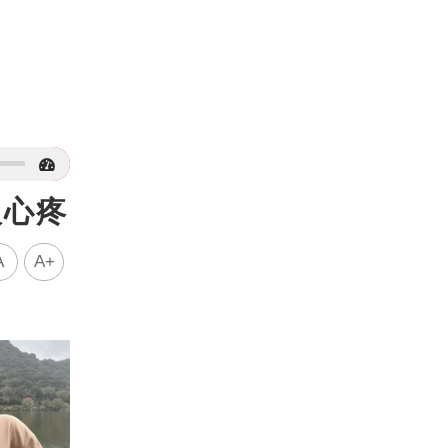
人心疼
A
A+