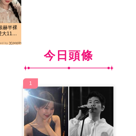
J銀赫半裸
大11歲
情
ed by
今日頭條
1