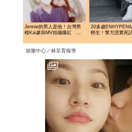
Jennie的男人是他！台灣男
20多歲ENHYPE
模Kai參與MV拍攝爆紅 撞
輕生！警方證實死
名Jennie舊愛惹議
住處曝光令人鼻酸
娛樂中心／林呈育報導