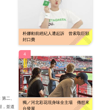
朴娜勑前經紀人遭起訴 曾索取巨額
封口費
4
；第二、
獨／河北彩花現身味全主場 傳想來
獻，並道
台發展