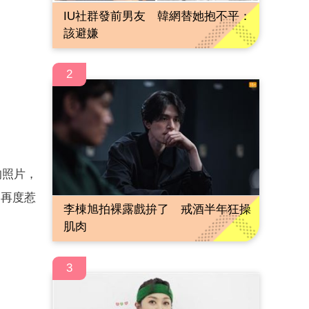
IU社群發前男友 韓網替她抱不平：
該避嫌
2
的照片，
明再度惹
李棟旭拍裸露戲拚了 戒酒半年狂操
肌肉
3