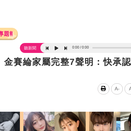
專題報導
0:00
0:00
聽新聞
 金賽綸家屬完整7聲明：快承
A-