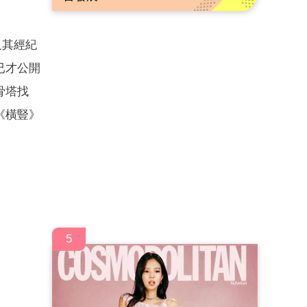
及其經紀
已才公開
骨塔找
《橫豎》
5