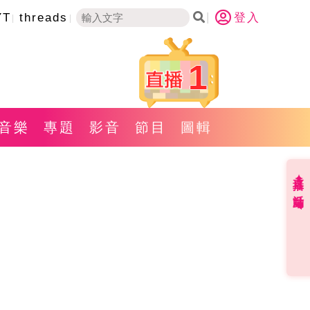
YT
threads
登入
1
音樂
專題
影音
節目
圖輯
直播✦活動