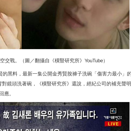
空交戰。（圖／翻攝自《橫豎研究所》YouTube）
金秀賢的黑料，最新一集公開金秀賢脫褲子洗碗「傷害力最小」
背對鏡頭洗著碗，《橫豎研究所》還說，經紀公司的補充聲
回應。