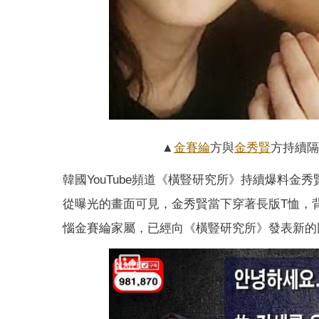
▲
金賽綸
方與
金秀賢
方持續隔
韓國YouTube頻道《橫豎研究所》持續爆料
從曝光的畫面可見，金秀賢當下穿著長版T恤，
惱金賽綸家屬，已經向《橫豎研究所》發表新的