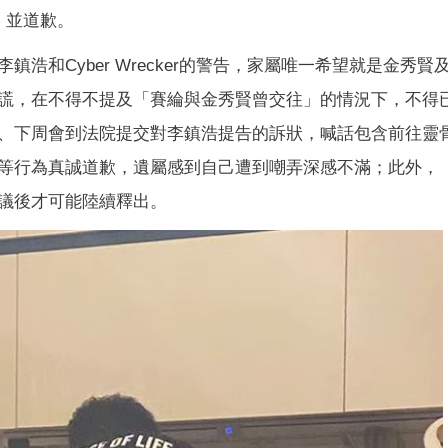
，並道歉。
浩和Cyber Wrecker的警告，家屬唯一希望就是金秀賢
謊，在不得不提及「賽綸與金秀賢曾交往」的情況下，不得
、下周會到法院提交對李鎮浩提告的訴狀，喊話包含前往靈
等行為真誠道歉，遺屬感到自己遭到嘲弄深感不滿；此外，
議後才可能陸續釋出。