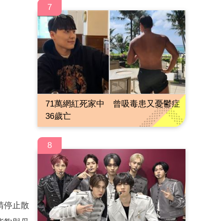
7
71萬網紅死家中 曾吸毒患又憂鬱症
36歲亡
8
請停止散