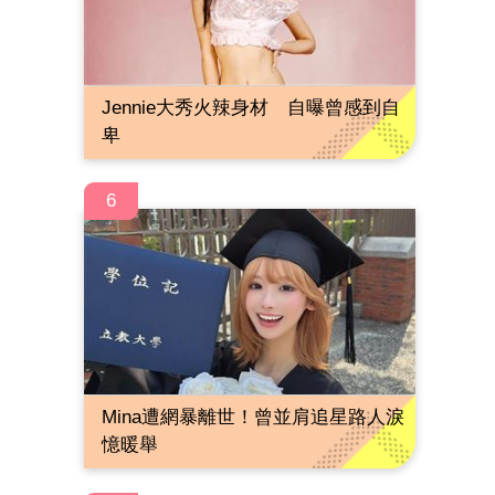
Jennie大秀火辣身材 自曝曾感到自
卑
6
Mina遭網暴離世！曾並肩追星路人淚
憶暖舉