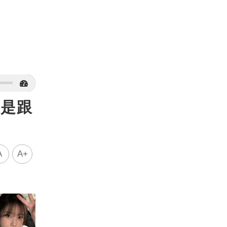
認是跟
A
A+