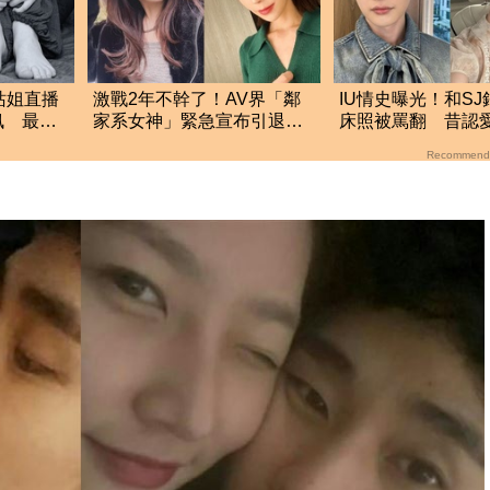
N站姐直播
激戰2年不幹了！AV界「鄰
IU情史曝光！和S
訊 最後
家系女神」緊急宣布引退
床照被罵翻 昔認愛
社群帳號全刪除
歌手：對他一見鍾
Recommend