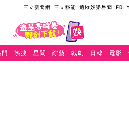
三立新聞網
三立藝能
追蹤娛樂星聞
FB
熱門
熱搜
星聞
綜藝
戲劇
日韓
電影