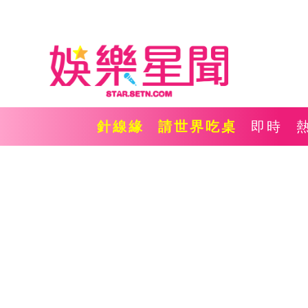
針線緣
請世界吃桌
即時