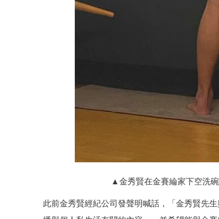
▲金秀賢在金賽綸家下空洗碗照
此前金秀賢經紀公司發聲明喊話，「金秀賢先生