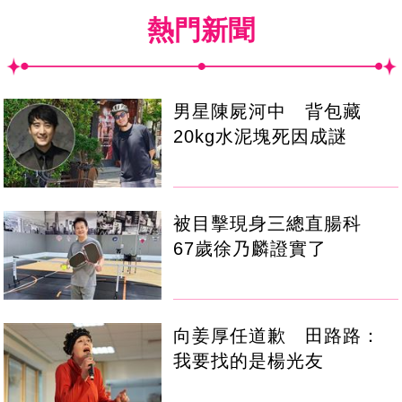
熱門新聞
男星陳屍河中 背包藏
20kg水泥塊死因成謎
被目擊現身三總直腸科
67歲徐乃麟證實了
向姜厚任道歉 田路路：
我要找的是楊光友