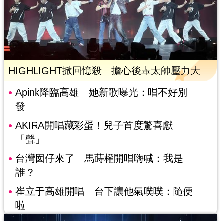
HIGHLIGHT掀回憶殺 擔心後輩太帥壓力大
Apink降臨高雄 她新歌曝光：唱不好別
發
AKIRA開唱藏彩蛋！兒子首度驚喜獻
「聲」
台灣囡仔來了 馬蒔權開唱嗨喊：我是
誰？
崔立于高雄開唱 台下讓他氣噗噗：隨便
啦