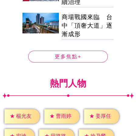
續治理
商場戰國來臨 台
中「頂奢大道」逐
漸成形
更多焦點+
熱門人物
★
楊光友
★
曹雨婷
★
姜厚任