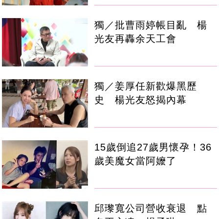
獨／批曹雨婷帳目亂 楊
光友再轟余天工會
獨／姜厚任新歡爆黑歷
史 楊光友怒揭內幕
15歲倒追27歲男懷孕！36
歲美魔女當阿嬤了
邱瓈寬公司營收衰退 點