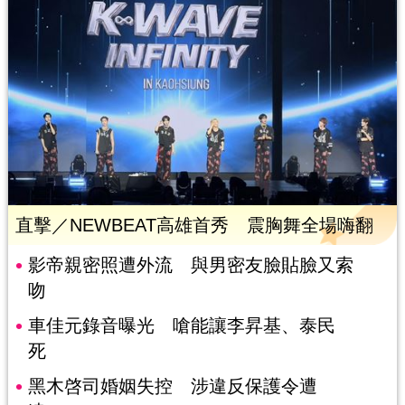
直擊／NEWBEAT高雄首秀 震胸舞全場嗨翻
影帝親密照遭外流 與男密友臉貼臉又索
吻
車佳元錄音曝光 嗆能讓李昇基、泰民
死
黑木啓司婚姻失控 涉違反保護令遭