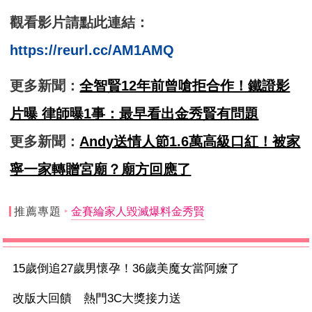
觀看影片請點此連結：
https://reurl.cc/AM1AMQ
更多新聞：
全智賢12年前曾嗆拒合作！鐵證影
片曝 律師曝1事：最早看出金秀賢有問題
更多新聞：
Andy送情人節1.6萬高級口紅！被家
寧一家轉贈宮廟？廟方回應了
推薦專題
金賽綸家人毀滅爆料金秀賢
15歲倒追27歲男懷孕！36歲美魔女當阿嬤了
改版大回饋 熱門3C大獎接力送