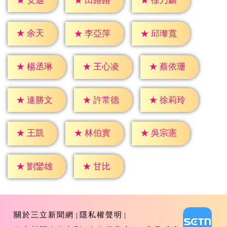
★
安迪
★
田路路
★
徐乃麟
★
余天
★
李亞萍
★
邱瓈寬
★
楊丞琳
★
王心凌
★
蔡依珊
★
連勝文
★
許常德
★
徐莉玲
★
王凱
★
林伯實
★
吳宗憲
★
甘比
★
劉鑾雄
關於三立新聞網
隱私權聲明