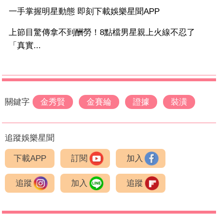
一手掌握明星動態 即刻下載娛樂星聞APP
上節目驚傳拿不到酬勞！8點檔男星親上火線不忍了
「真實...
關鍵字
金秀賢
金賽綸
證據
裝潢
追蹤娛樂星聞
下載APP
訂閱
加入
追蹤
加入
追蹤