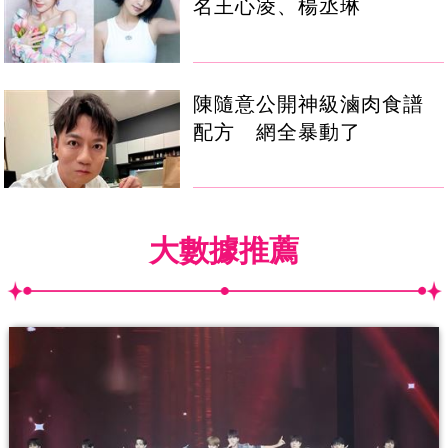
名王心凌、楊丞琳
陳隨意公開神級滷肉食譜
配方 網全暴動了
大數據推薦