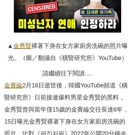
▲
金秀賢
裸著下身在女方家廚房洗碗的照片曝
光。（圖／翻攝自《橫豎研究所》YouTube）
請繼續往下閱讀….
金賽綸
2月16日逝世後，韓國YouTube頻道《橫
豎研究所》日前接連爆料男星金秀賢的黑料，
金秀賢曾與當年僅15歲的金賽綸交往長達6年，
15日曝光金秀賢裸著下身在女方家廚房洗碗的
照片，比對《편집자픽》2022年公開20分鐘金