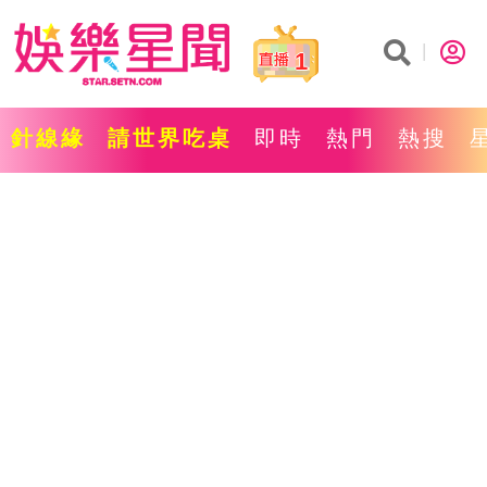
1
針線緣
請世界吃桌
即時
熱門
熱搜