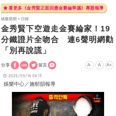
看更多《金秀賢正面回應金賽綸爭議》專題報導
娛樂星聞
日韓
金秀賢下空遊走金賽綸家！19
分鐵證片全吻合 連6聲明網勸
「別再說謊」
A-
A
A+
分享
留言
2025/03/16 06:13
娛樂中心／施郁韻報導