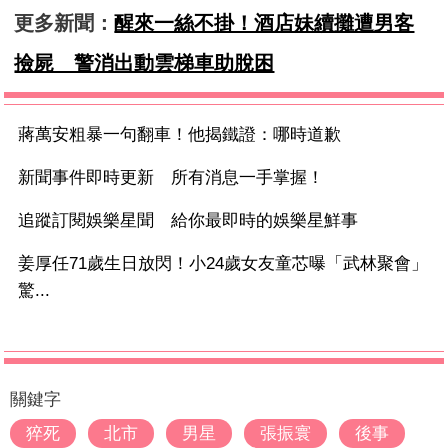
更多新聞：
醒來一絲不掛！酒店妹續攤遭男客
撿屍 警消出動雲梯車助脫困
蔣萬安粗暴一句翻車！他揭鐵證：哪時道歉
新聞事件即時更新 所有消息一手掌握！
追蹤訂閱娛樂星聞 給你最即時的娛樂星鮮事
姜厚任71歲生日放閃！小24歲女友童芯曝「武林聚會」
驚...
關鍵字
猝死
北市
男星
張振寰
後事