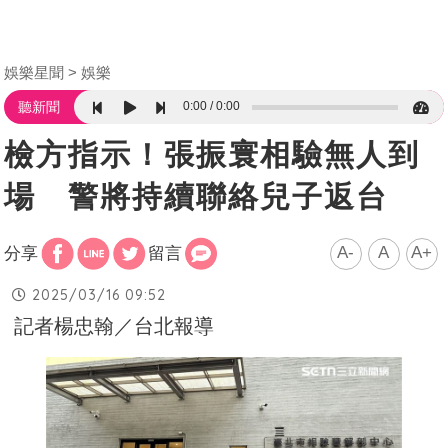
娛樂星聞
娛樂
0:00
0:00
聽新聞
檢方指示！張振寰相驗無人到
場 警將持續聯絡兒子返台
A-
A
A+
分享
留言
2025/03/16 09:52
記者楊忠翰／台北報導