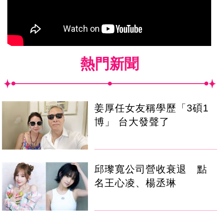
熱門新聞
姜厚任女友稱學歷「3碩1
博」 台大發聲了
邱瓈寬公司營收衰退 點
名王心凌、楊丞琳