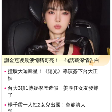
謝金燕凌晨淚憶豬哥亮！一句話藏深情告白
撞臉大咖韓星！《陽光》導演簽下台大正
妹
台大3碩1博疑學歷造假 姜厚任女友發聲
了
楊千霈一人扛2女兒出國！突崩潰大
哭