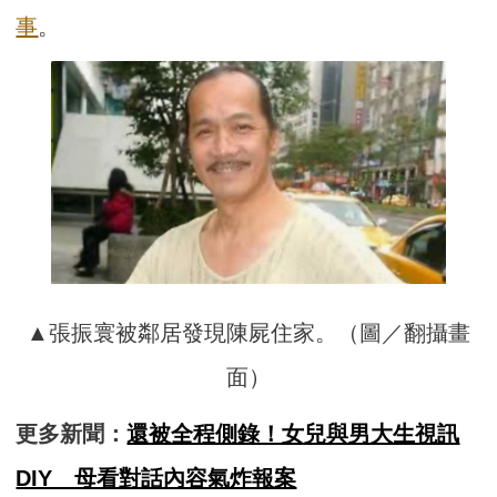
事
。
▲張振寰被鄰居發現陳屍住家。（圖／翻攝畫
面）
更多新聞：
還被全程側錄！女兒與男大生視訊
DIY 母看對話內容氣炸報案