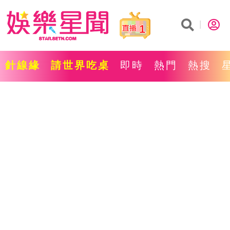
1
針線緣
請世界吃桌
即時
熱門
熱搜