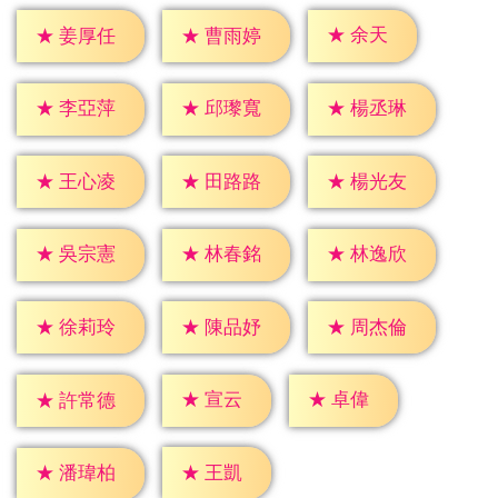
★
余天
★
姜厚任
★
曹雨婷
★
李亞萍
★
邱瓈寬
★
楊丞琳
★
王心凌
★
田路路
★
楊光友
★
吳宗憲
★
林春銘
★
林逸欣
★
徐莉玲
★
陳品妤
★
周杰倫
★
宣云
★
卓偉
★
許常德
★
王凱
★
潘瑋柏