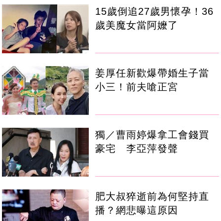
15歲倒追27歲男懷孕！36
歲美魔女當阿嬤了
姜厚任新歡爆帶婚生子當
小三！前夫嗆正宮
獨／曹雨婷爆拿工會錢買
豪宅 李亞萍發聲
肥大叔猝逝前為何堅持直
播？網悲曝這原因