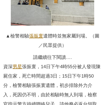
▲檢警相驗
張振寰
遺體時並無家屬到場。（圖
／民眾提供）
請繼續往下閱讀….
資深
男星
張振寰，14日下午4時55分被人發現陳
屍住家，死亡時間超過3日；15日下午1時50
分，檢警相驗張振寰遺體，初步排除外力介
入，死因仍不明，由於相驗時無人到場，檢察
官指示警方持續聯絡兒子，請他務必返台領取