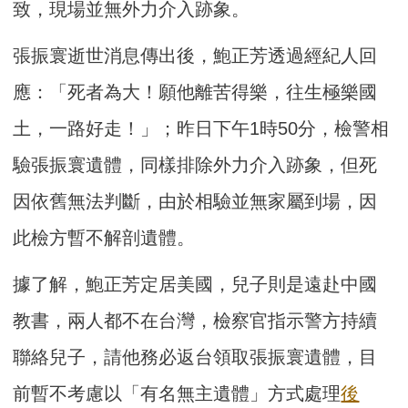
致，現場並無外力介入跡象。
張振寰逝世消息傳出後，鮑正芳透過經紀人回
應：「死者為大！願他離苦得樂，往生極樂國
土，一路好走！」；昨日下午1時50分，檢警相
驗張振寰遺體，同樣排除外力介入跡象，但死
因依舊無法判斷，由於相驗並無家屬到場，因
此檢方暫不解剖遺體。
據了解，鮑正芳定居美國，兒子則是遠赴中國
教書，兩人都不在台灣，檢察官指示警方持續
聯絡兒子，請他務必返台領取張振寰遺體，目
前暫不考慮以「有名無主遺體」方式處理
後