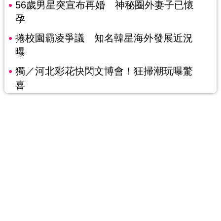
56歲男星突宣布再婚 神秘圈外妻子已懷
孕
捲校園霸凌爭議 知名韓星海外發展近況
曝
獨／河北彩花快閃文博會！狂掃潮玩曝驚
喜