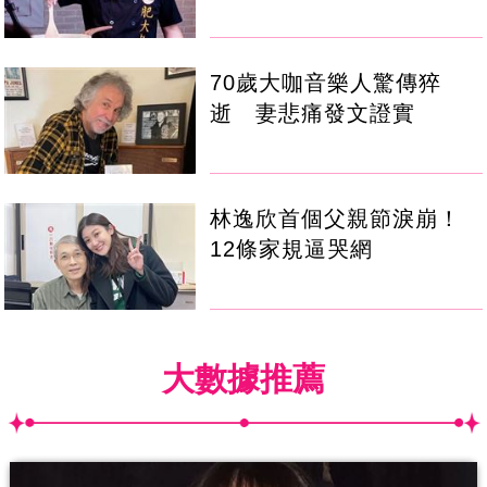
70歲大咖音樂人驚傳猝
逝 妻悲痛發文證實
林逸欣首個父親節淚崩！
12條家規逼哭網
大數據推薦