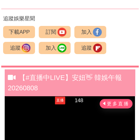
追蹤娛樂星聞
下載APP
訂閱
加入
追蹤
加入
追蹤
【#直播中LIVE】安妞👋 韓娛午報
20260808