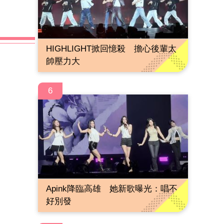
HIGHLIGHT掀回憶殺 擔心後輩太
帥壓力大
6
Apink降臨高雄 她新歌曝光：唱不
好別發