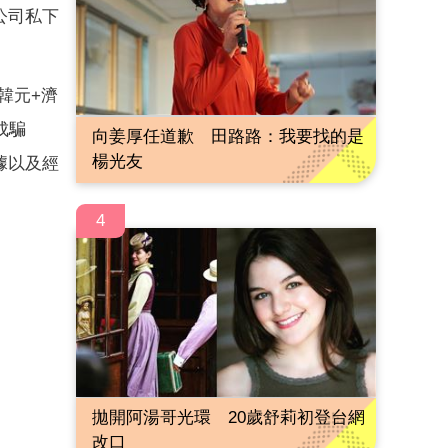
公司私下
億韓元+濟
成騙
向姜厚任道歉 田路路：我要找的是
楊光友
據以及經
4
拋開阿湯哥光環 20歲舒莉初登台網
改口