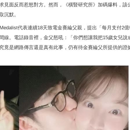
求見面反而惹怒對方。然而，《橫豎研究所》加碼爆料，該
取沉默。
Medalist代表連續18天致電金賽綸父親，提出「每月支付2
間線。電話錄音裡，金父怒吼：「你們想讓我把15歲女兒說
究竟是網路傳言還是真有此事，仍有待金賽綸父所提供的證