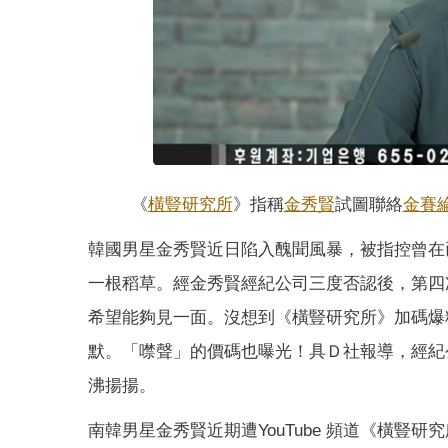
《
橫豎研究所
》指稱
金秀賢
試圖聯絡
金賽
韓國男星金秀賢近日陷入醜聞風暴，被指控曾在
一根稻草。經金秀賢經紀公司三度否認後，第四
希望能夠見一面。沒想到《橫豎研究所》加碼爆
默。「噤聲」的價碼也曝光！具Ｄ社報導，經紀
沸揚揚。
南韓男星金秀賢近期遭YouTube 頻道《橫