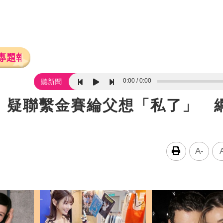
專題報導
0:00
0:00
聽新聞
！疑聯繫金賽綸父想「私了」 
A-