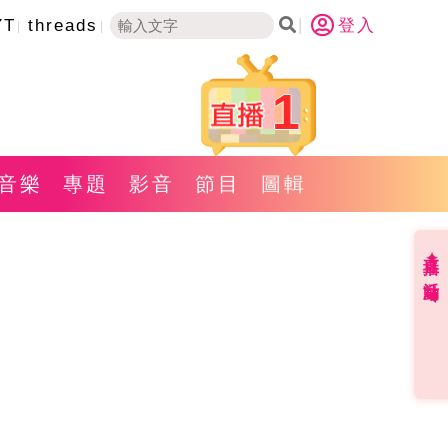
YT
threads
登入
1
音樂
專題
影音
節目
圖輯
直播✦活動