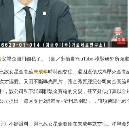
綸
父親企圖用錢私了。（圖／翻攝自YouTube-橫豎研究所頻
已故女星金賽綸
未成年
時與她交往，還因逼債成為壓死金賽
次才認愛。又因不斷曝光照片，讓金秀賢經紀公司向金賽綸
料，該公司私下試圖聯繫金賽綸的父親，甚至疑似打算以金
公司提出「每月支付2億韓元+濟州島別墅」，該項傳聞已經
豎研究所》不斷爆料，與已故女星金賽綸在未成年就交往。稍早金