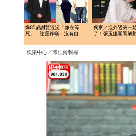
爆85歲謝賢近況「像在等
獨家／尪外遇第一
死」 謝霆鋒嘆：沒有自理
了！張玉嬿開調解
能力
三 爆「耍大牌」
娛樂中心／陳佳鈴報導