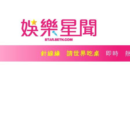
針線緣
請世界吃桌
即時