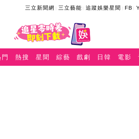
三立新聞網
三立藝能
追蹤娛樂星聞
FB
熱門
熱搜
星聞
綜藝
戲劇
日韓
電影