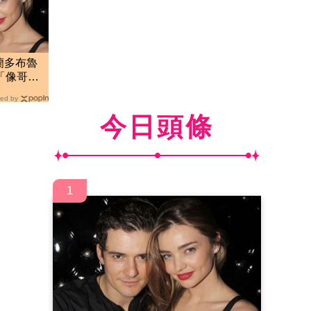
蘭多布魯
「像哥哥
ed by
今日頭條
1