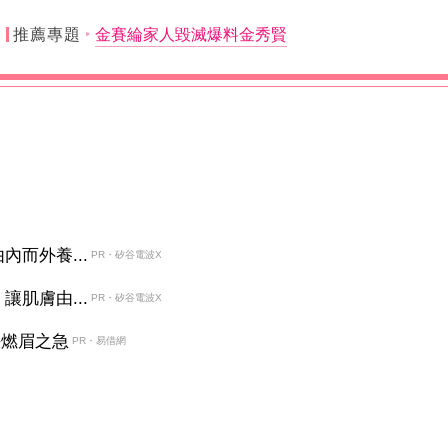
推薦專題
金賽綸家人毀滅爆料金秀賢
而外養...
PR・矽谷電波X
肌膚由...
PR・矽谷電波X
決燃眉之急
PR・易借網