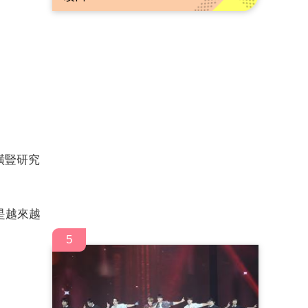
橫豎研究
是越來越
5