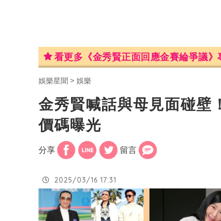
看更多《金秀賢正面回應金賽綸爭議》
娛樂星聞
娛樂
金秀賢喊話與母見面碰壁
價碼曝光
分享
留言
2025/03/16 17:31