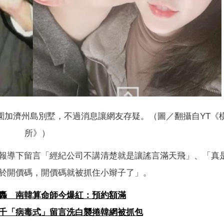
圜加濟州島別墅，不過消息讓網友存疑。（圖／翻攝自YT《
所》）
報導下留言「經紀公司不講清楚就是讓謠言滿天飛」、「真
於開價碼，開價碼就被抓住小辮子了」。
轟 南韓算命師今爆紅：預約額滿
千「病毒式」留言洗白襲捲韓網被抓包