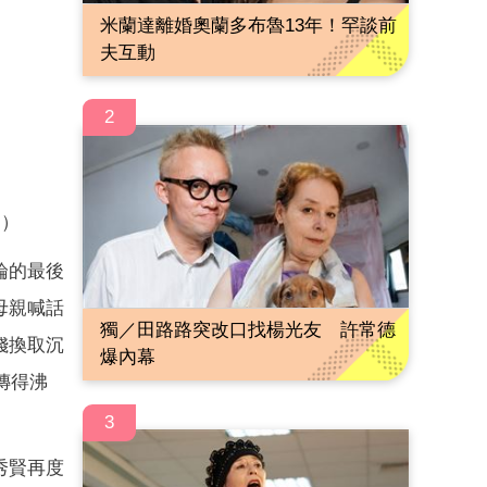
米蘭達離婚奧蘭多布魯13年！罕談前
夫互動
2
道）
綸的最後
母親喊話
獨／田路路突改口找楊光友 許常德
錢換取沉
爆內幕
傳得沸
3
秀賢再度