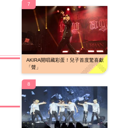
7
AKIRA開唱藏彩蛋！兒子首度驚喜獻
「聲」
8