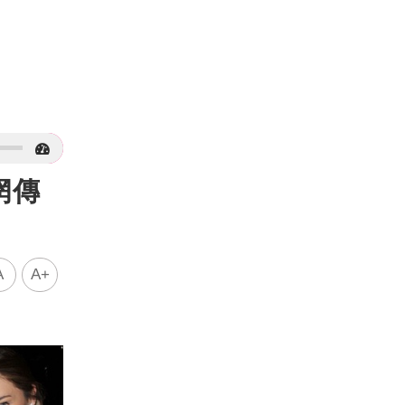
網傳
A
A+