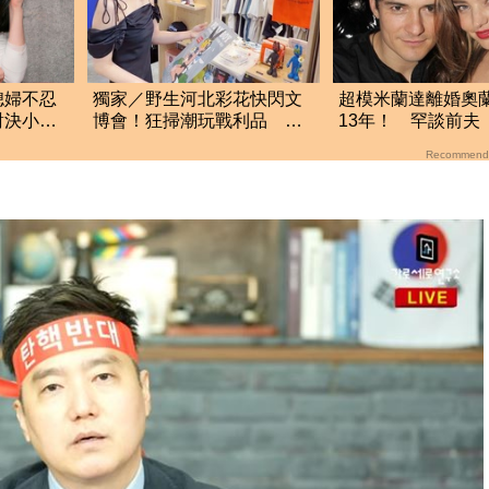
媳婦不忍
獨家／野生河北彩花快閃文
超模米蘭達離婚奧
對決小
博會！狂掃潮玩戰利品 見
13年！ 罕談前夫
內幕
阿信公仔喊「超Q」
一樣」曝相處模式
Recommend