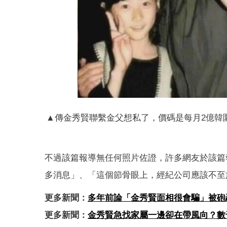
▲傳金秀賢聯繫金父想私了，價碼是每月2億韓
不過該篇報導無任何照片佐證，許多網友於該篇
多消息」、「這個節骨眼上，經紀公司應該不至
更多新聞：
多年前論「金秀賢面相很會騙」被砲
更多新聞：
金秀賢急找家屬一邊卻在帶風向？數