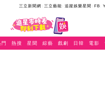
三立新聞網
三立藝能
追蹤娛樂星聞
FB
熱門
熱搜
星聞
綜藝
戲劇
日韓
電影