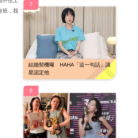
包不住上
7
有班，我
結婚契機曝 HAHA「這一句話」讓
星認定他
8