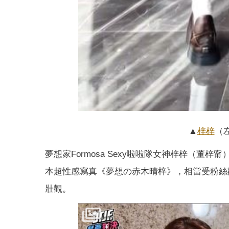
▲
梓梓
（
夢想家Formosa Sexy啦啦隊女神梓梓（
本超性感寫真《夢想の赤木晴梓》，相當受粉絲
壯觀。