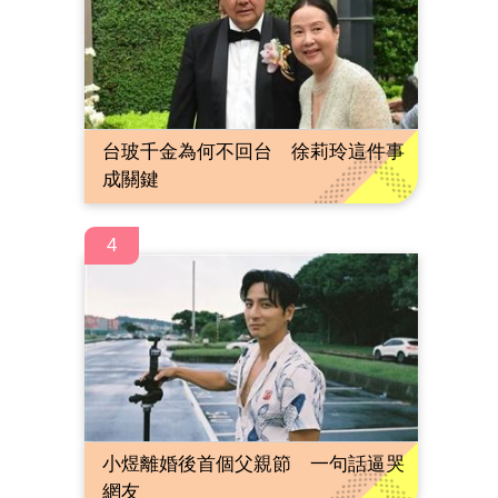
台玻千金為何不回台 徐莉玲這件事
成關鍵
4
小煜離婚後首個父親節 一句話逼哭
網友