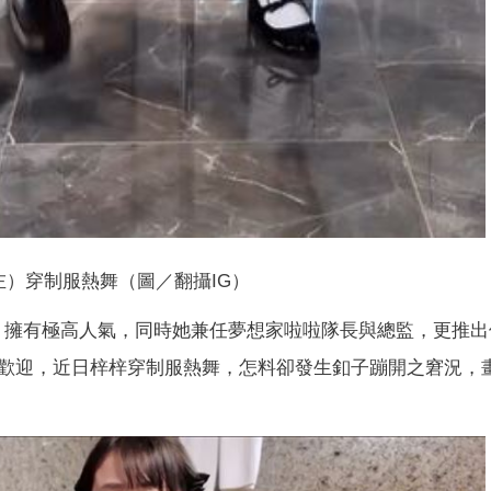
左）穿制服熱舞（圖／翻攝IG）
董梓甯）擁有極高人氣，同時她兼任夢想家啦啦隊長與總監，更推
歡迎，近日梓梓穿制服熱舞，怎料卻發生釦子蹦開之窘況，