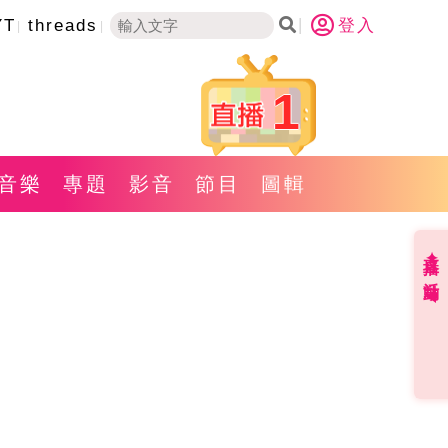
YT
threads
登入
1
音樂
專題
影音
節目
圖輯
直播✦活動