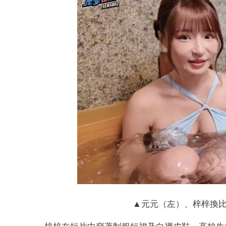
▲元元（左）、梓梓換