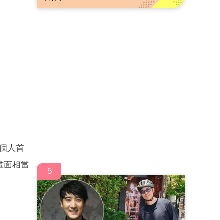
出個人首
畫面相當
5