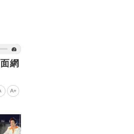
畫面網
A
A+