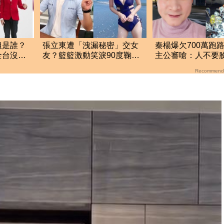
姐是誰？
張立東遭「洩漏秘密」交女
秦楊爆欠700萬跑
全台沒人
友？籃籃激動笑淚90度鞠
主公審嗆：人不要
躬 反應全場看傻眼
敵
Recommend