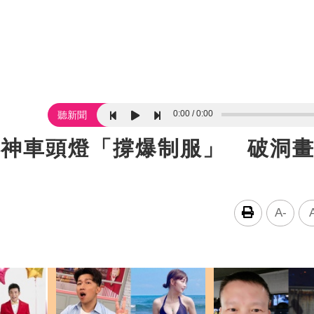
0:00
0:00
聽新聞
女神車頭燈「撐爆制服」 破洞
A-