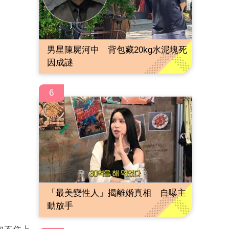
男星陳屍河中 背包藏20kg水泥塊死
因成謎
6
「最美變性人」揭離婚真相 自曝主
動放手