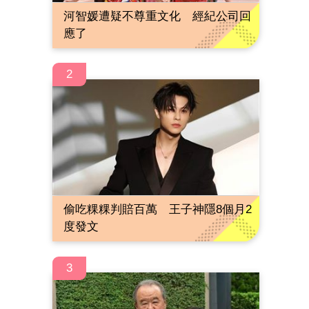
河智媛遭疑不尊重文化 經紀公司回
應了
2
偷吃粿粿判賠百萬 王子神隱8個月2
度發文
3