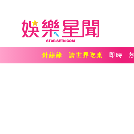
針線緣
請世界吃桌
即時