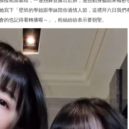
模樣相當吸睛，一邊熱舞並露出肚臍，邊扭動身軀結果襯衫
她寫下「壁班的學姐跟學妹陪你過情人節，這禮拜六日我們
會的也記得看轉播喔～」，粉絲紛紛表示要朝聖。