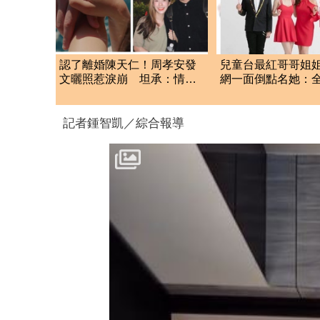
認了離婚陳天仁！周孝安發
兒童台最紅哥哥姐
文曬照惹淚崩 坦承：情緒
網一面倒點名她：
重的艱難決定
不認識
記者鍾智凱／綜合報導