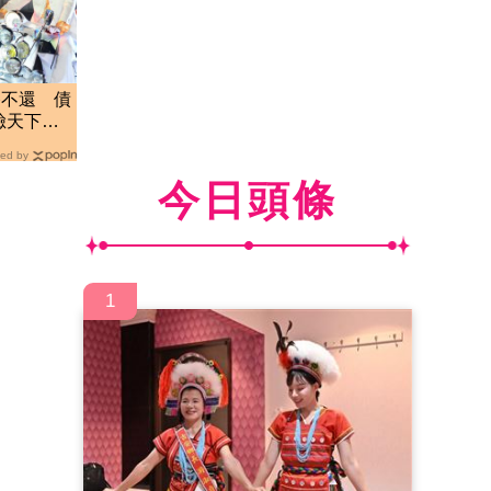
路不還 債
臉天下無
ed by
今日頭條
1